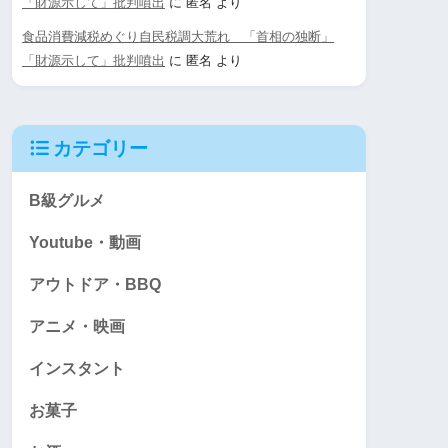
「財源示して」批判噴出
に
匿名
より
食品消費減税めぐり自民税調大荒れ 「首相の独断」
「財源示して」批判噴出
に
匿名
より
カテゴリー
B級グルメ
Youtube・動画
アウトドア・BBQ
アニメ・映画
インスタント
お菓子