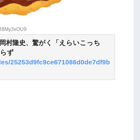
D:R8My3xOU9
に岡村隆史、驚がく「えらいこっち
あらず
icles/25253d9fc9ce671086d0de7df9b