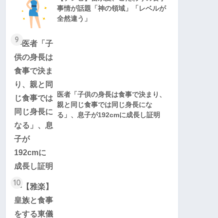
事情が話題「神の領域」「レベルが
全然違う」
9
医者「子供の身長は食事で決まり、
親と同じ食事では同じ身長にな
る」、息子が192cmに成長し証明
10