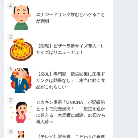
4
エナジードリンク飲むとハゲること
が判明
5
【朗報】ピザーラ新サイズ導入・L
サイズはリニューアル！
6
【必見】専門家「疲労回復に栄養ド
リンクは効果なし」→本当に効く食
品がこれらしい
7
ヒカキン麦茶「ONICHA」が記録的
ヒットで完売続出！ 「想定を遥か
に超える」大反響に感謝、25日から
再入荷へ
8
【テレビ】冨永愛、こだわりの食事