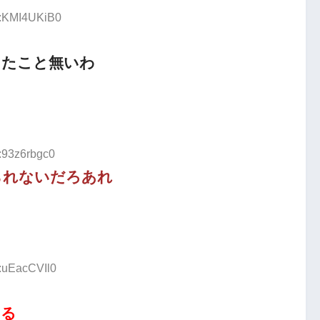
D:KMI4UKiB0
ったこと無いわ
:93z6rbgc0
られないだろあれ
D:uEacCVIl0
まる