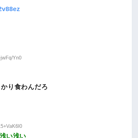
h2v88ez
:+jwFq/Yn0
っかり食わんだろ
:L5+VaK6l0
浅い浅い