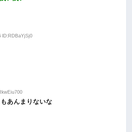
6 ID:RDBaYjSj0
:RkwEiu700
てもあんまりないな