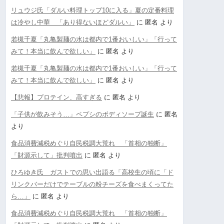
リュウジ氏「ダルい料理トップ10に入る」夏の定番料理
は冷やし中華 「あり得ないほどダルい」
に
匿名
より
若槻千夏「丸亀製麺の水は都内で1番おいしい」「行って
みて！本当に飲んで欲しい」
に
匿名
より
若槻千夏「丸亀製麺の水は都内で1番おいしい」「行って
みて！本当に飲んで欲しい」
に
匿名
より
【悲報】プロテイン、高すぎる
に
匿名
より
「子供が飲みそう…」ペプシのボディソープ誕生
に
匿名
より
食品消費減税めぐり自民税調大荒れ 「首相の独断」
「財源示して」批判噴出
に
匿名
より
ひろゆき氏 ガストでの思い出語る「高校生の頃に「ド
リンクバーだけでテーブルの粉チーズを食べまくってた
ら…」
に
匿名
より
食品消費減税めぐり自民税調大荒れ 「首相の独断」