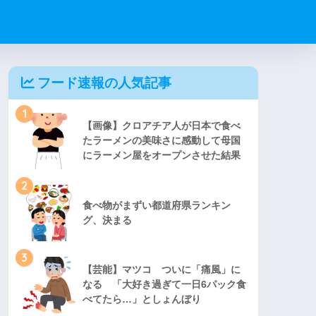
フード速報の人気記事
1
【画像】クロアチア人が日本で食べ
たラーメンの美味さに感動して母国
にラーメン屋をオープンさせた結果
2
食べ物がまずい都道府県ランキン
グ、決まる
3
【芸能】マツコ ついに「痛風」に
なる 「大好き過ぎて一日6パック食
べてたら…」としょんぼり