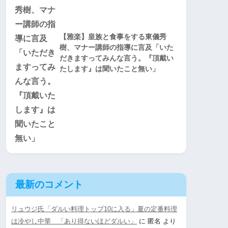
【雅楽】皇族と食事をする東儀秀
樹、マナー講師の指導に言及「いた
だきますってみんな言う。『頂戴い
たします』は聞いたこと無い」
最新のコメント
リュウジ氏「ダルい料理トップ10に入る」夏の定番料理
は冷やし中華 「あり得ないほどダルい」
に
匿名
より