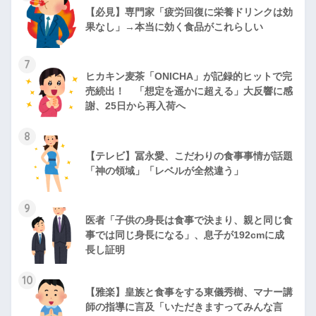
【必見】専門家「疲労回復に栄養ドリンクは効
果なし」→本当に効く食品がこれらしい
7
ヒカキン麦茶「ONICHA」が記録的ヒットで完
売続出！ 「想定を遥かに超える」大反響に感
謝、25日から再入荷へ
8
【テレビ】冨永愛、こだわりの食事事情が話題
「神の領域」「レベルが全然違う」
9
医者「子供の身長は食事で決まり、親と同じ食
事では同じ身長になる」、息子が192cmに成
長し証明
10
【雅楽】皇族と食事をする東儀秀樹、マナー講
師の指導に言及「いただきますってみんな言