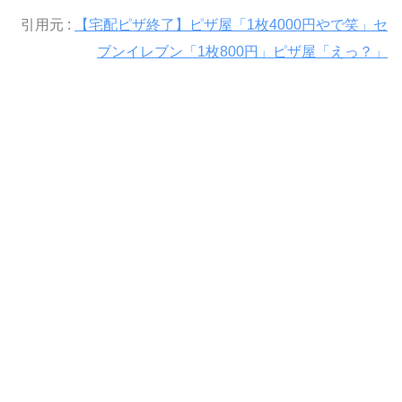
引用元 :
【宅配ピザ終了】ピザ屋「1枚4000円やで笑」セ
ブンイレブン「1枚800円」ピザ屋「えっ？」