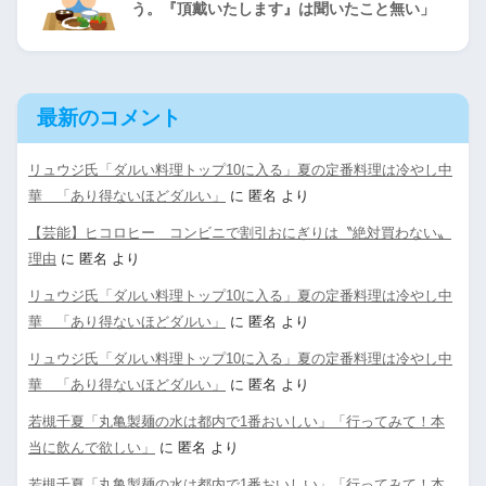
う。『頂戴いたします』は聞いたこと無い」
最新のコメント
リュウジ氏「ダルい料理トップ10に入る」夏の定番料理は冷やし中
華 「あり得ないほどダルい」
に
匿名
より
【芸能】ヒコロヒー コンビニで割引おにぎりは〝絶対買わない〟
理由
に
匿名
より
リュウジ氏「ダルい料理トップ10に入る」夏の定番料理は冷やし中
華 「あり得ないほどダルい」
に
匿名
より
リュウジ氏「ダルい料理トップ10に入る」夏の定番料理は冷やし中
華 「あり得ないほどダルい」
に
匿名
より
若槻千夏「丸亀製麺の水は都内で1番おいしい」「行ってみて！本
当に飲んで欲しい」
に
匿名
より
若槻千夏「丸亀製麺の水は都内で1番おいしい」「行ってみて！本