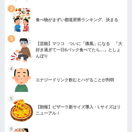
2
食べ物がまずい都道府県ランキング、決まる
3
【芸能】マツコ ついに「痛風」になる 「大
好き過ぎて一日6パック食べてたら…」としょ
んぼり
4
エナジードリンク飲むとハゲることが判明
5
【朗報】ピザーラ新サイズ導入・Lサイズはリ
ニューアル！
6