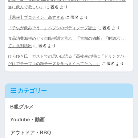
当に飲んで欲しい」
に
匿名
より
【悲報】プロテイン、高すぎる
に
匿名
より
「子供が飲みそう…」ペプシのボディソープ誕生
に
匿名
より
食品消費減税めぐり自民税調大荒れ 「首相の独断」「財源示し
て」批判噴出
に
匿名
より
ひろゆき氏 ガストでの思い出語る「高校生の頃に「ドリンクバー
だけでテーブルの粉チーズを食べまくってたら…」
に
匿名
より
カテゴリー
B級グルメ
Youtube・動画
アウトドア・BBQ