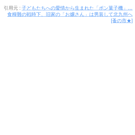
引用元 :
子どもたちへの愛情から生まれた「ポン菓子機」…
食糧難の戦時下、旧家の「お嬢さん」は男装して北九州へ
[蚤の市★]