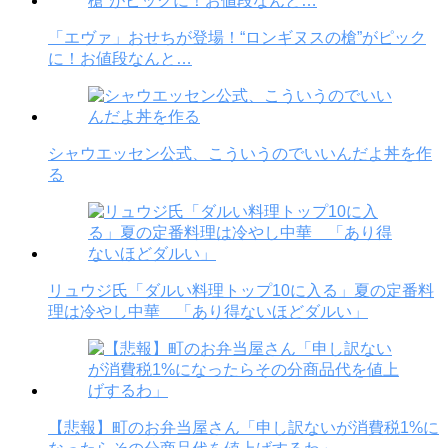
「エヴァ」おせちが登場！“ロンギヌスの槍”がピック
に！お値段なんと…
シャウエッセン公式、こういうのでいいんだよ丼を作
る
リュウジ氏「ダルい料理トップ10に入る」夏の定番料
理は冷やし中華 「あり得ないほどダルい」
【悲報】町のお弁当屋さん「申し訳ないが消費税1%に