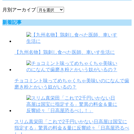
月別アーカイブ
新着記事
【九州名物】鶏刺し食べた医師、車いす生活に
チョコミント味ってめちゃくちゃ美味いのになんで歯
磨き粉とかいう奴がいるの？
スリム真栄田「これで2千円いかない日高屋は国宝に
指定する」驚異の料金＆量に反響続々「日高屋恐るべ