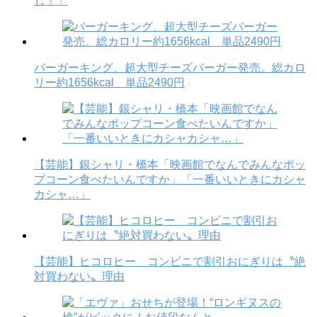
し！」
バーガーキング、超大型チーズバーガー発売。総カロ
リー約1656kcal 単品2490円
【芸能】銀シャリ・橋本「映画館でなんでみんなポッ
プコーン食べたいんですか」「一番いいときにカシャ
カシャ…」
【芸能】ヒコロヒー コンビニで割引おにぎりは〝絶
対買わない〟理由