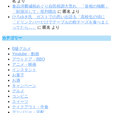
名
より
食品消費減税めぐり自民税調大荒れ 「首相の独断」
「財源示して」批判噴出
に
匿名
より
ひろゆき氏 ガストでの思い出語る「高校生の頃に
「ドリンクバーだけでテーブルの粉チーズを食べまく
ってたら…」
に
匿名
より
カテゴリー
B級グルメ
Youtube・動画
アウトドア・BBQ
アニメ・映画
インスタント
お菓子
お酒
キャンペーン
グルメ
コンビニ
スイーツ
テイクアウト・中食
デリバリー・宅配