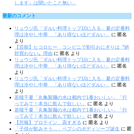
します』は聞いたこと無い」
最新のコメント
リュウジ氏「ダルい料理トップ10に入る」夏の定番料
理は冷やし中華 「あり得ないほどダルい」
に
匿名
より
【芸能】ヒコロヒー コンビニで割引おにぎりは〝絶
対買わない〟理由
に
匿名
より
リュウジ氏「ダルい料理トップ10に入る」夏の定番料
理は冷やし中華 「あり得ないほどダルい」
に
匿名
より
リュウジ氏「ダルい料理トップ10に入る」夏の定番料
理は冷やし中華 「あり得ないほどダルい」
に
匿名
より
若槻千夏「丸亀製麺の水は都内で1番おいしい」「行
ってみて！本当に飲んで欲しい」
に
匿名
より
若槻千夏「丸亀製麺の水は都内で1番おいしい」「行
ってみて！本当に飲んで欲しい」
に
匿名
より
【悲報】プロテイン、高すぎる
に
匿名
より
「子供が飲みそう…」ペプシのボディソープ誕生
に
匿