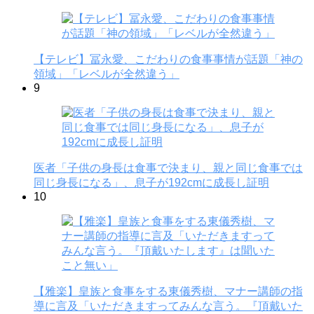
【テレビ】冨永愛、こだわりの食事事情が話題「神の
領域」「レベルが全然違う」
9
医者「子供の身長は食事で決まり、親と同じ食事では
同じ身長になる」、息子が192cmに成長し証明
10
【雅楽】皇族と食事をする東儀秀樹、マナー講師の指
導に言及「いただきますってみんな言う。『頂戴いた