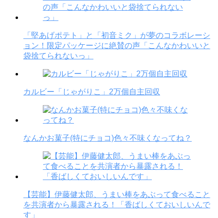
「堅あげポテト」と「初音ミク」が夢のコラボレーシ
ョン！限定パッケージに絶賛の声「こんなかわいいと
袋捨てられないっ」
カルビー「じゃがりこ」2万個自主回収
なんかお菓子(特にチョコ)色々不味くなってね？
【芸能】伊藤健太郎、うまい棒をあぶって食べること
を共演者から暴露される！「香ばしくておいしいんで
す」