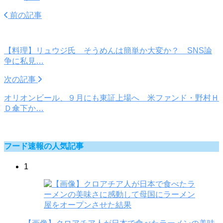
前の記事
【料理】リュウジ氏 そうめんは簡単か大変か？ SNS論
争に私見…
次の記事
オリオンビール、９月にも東証上場へ 米ファンド・野村Ｈ
Ｄ傘下か…
フード速報の人気記事
1