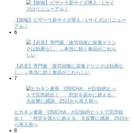
【朗報】ピザーラ新サイズ導入・Lサイズはリニュー
アル！
6
【必見】専門家「疲労回復に栄養ドリンクは効果な
し」→本当に効く食品がこれらしい
7
ヒカキン麦茶「ONICHA」が記録的ヒットで完売続
出！ 「想定を遥かに超える」大反響に感謝、25日か
ら再入荷へ
8