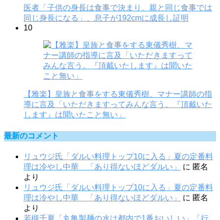
医者「子供の身長は食事で決まり、親と同じ食事では
同じ身長になる」、息子が192cmに成長し証明
10
【雅楽】皇族と食事をする東儀秀樹、マナー講師の指
導に言及「いただきますってみんな言う。『頂戴いた
します』は聞いたこと無い」
最新のコメント
リュウジ氏「ダルい料理トップ10に入る」夏の定番料
理は冷やし中華 「あり得ないほどダルい」
に
匿名
より
リュウジ氏「ダルい料理トップ10に入る」夏の定番料
理は冷やし中華 「あり得ないほどダルい」
に
匿名
より
若槻千夏「丸亀製麺の水は都内で1番おいしい」「行