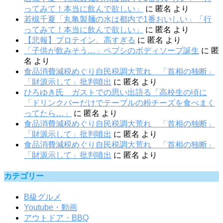
ってみて！本当に飲んで欲しい」
に
匿名
より
若槻千夏「丸亀製麺の水は都内で1番おいしい」「行
ってみて！本当に飲んで欲しい」
に
匿名
より
【悲報】プロテイン、高すぎる
に
匿名
より
「子供が飲みそう…」ペプシのボディソープ誕生
に
匿
名
より
食品消費減税めぐり自民税調大荒れ 「首相の独断」
「財源示して」批判噴出
に
匿名
より
ひろゆき氏 ガストでの思い出語る「高校生の頃に
「ドリンクバーだけでテーブルの粉チーズを食べまく
ってたら…」
に
匿名
より
食品消費減税めぐり自民税調大荒れ 「首相の独断」
「財源示して」批判噴出
に
匿名
より
食品消費減税めぐり自民税調大荒れ 「首相の独断」
「財源示して」批判噴出
に
匿名
より
カテゴリー
B級グルメ
Youtube・動画
アウトドア・BBQ