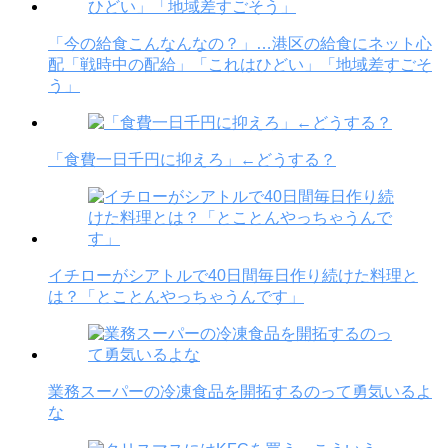
「今の給食こんなんなの？」…港区の給食にネット心
配「戦時中の配給」「これはひどい」「地域差すごそ
う」
「食費一日千円に抑えろ」←どうする？
イチローがシアトルで40日間毎日作り続けた料理と
は？「とことんやっちゃうんです」
業務スーパーの冷凍食品を開拓するのって勇気いるよ
な