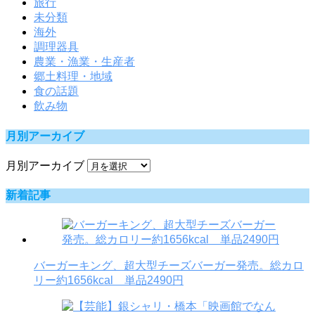
旅行
未分類
海外
調理器具
農業・漁業・生産者
郷土料理・地域
食の話題
飲み物
月別アーカイブ
月別アーカイブ
新着記事
バーガーキング、超大型チーズバーガー発売。総カロ
リー約1656kcal 単品2490円