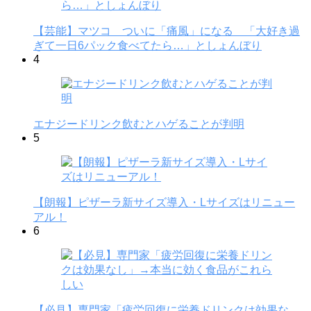
【芸能】マツコ ついに「痛風」になる 「大好き過
ぎて一日6パック食べてたら…」としょんぼり
4
エナジードリンク飲むとハゲることが判明
5
【朗報】ピザーラ新サイズ導入・Lサイズはリニュー
アル！
6
【必見】専門家「疲労回復に栄養ドリンクは効果な