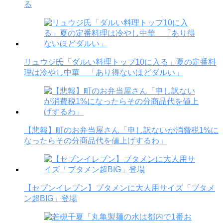
る
リュウジ氏「ダルい料理トップ10に入る」夏の定番料
理は冷やし中華 「あり得ないほどダルい」
【悲報】町のお弁当屋さん「申し訳ないが消費税1%に
なったらその分商品代を値上げするわ」
【セブンイレブン】ブタメンに大人用サイズ「ブタメ
ン超BIG」登場