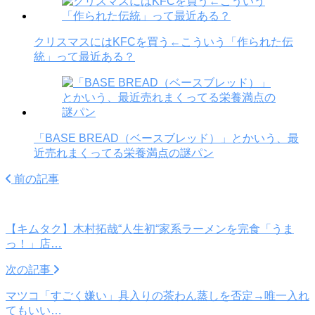
クリスマスにはKFCを買う←こういう「作られた伝
統」って最近ある？
「BASE BREAD（ベースブレッド）」とかいう、最
近売れまくってる栄養満点の謎パン
前の記事
【キムタク】木村拓哉“人生初“家系ラーメンを完食「うま
っ！」店…
次の記事
マツコ「すごく嫌い」具入りの茶わん蒸しを否定→唯一入れ
てもいい…