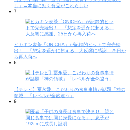
し」→本当に効く食品がこれらしい
7
ヒカキン麦茶「ONICHA」が記録的ヒットで完売続
出！ 「想定を遥かに超える」大反響に感謝、25日か
ら再入荷へ
8
【テレビ】冨永愛、こだわりの食事事情が話題「神の
領域」「レベルが全然違う」
9