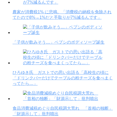
農家が消費税1% に悲鳴。「消費税の納税を免除され
てたので8%→1%だと手取りが7%減るんです」
「子供が飲みそう…」ペプシのボディソープ誕生
ひろゆき氏 ガストでの思い出語る「高校生の頃に
「ドリンクバーだけでテーブルの粉チーズを食べまく
ってたら…」
食品消費減税めぐり自民税調大荒れ 「首相の独断」
「財源示して」批判噴出