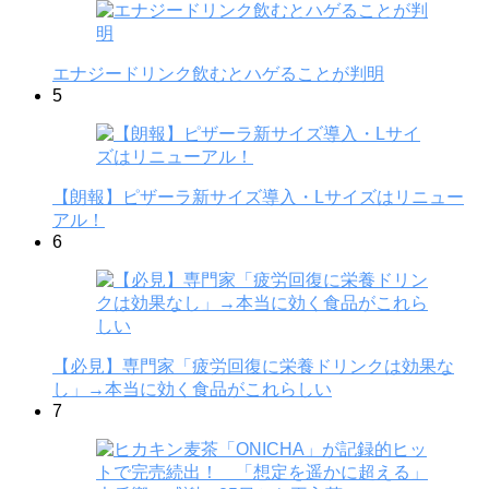
エナジードリンク飲むとハゲることが判明
5
【朗報】ピザーラ新サイズ導入・Lサイズはリニュー
アル！
6
【必見】専門家「疲労回復に栄養ドリンクは効果な
し」→本当に効く食品がこれらしい
7