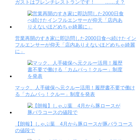
ガストはフレンチレストランです！ ……え？
営業再開のすき家に即訪問した2000日食べ続けたイン
フルエンサーが仰天「店内ありえないほどめちゃ綺麗
に」
マック、人手確保へ元クルー活用！履歴書不要で働け
る「カムバっ！クルー」制度を発表
【朗報】しゃぶ葉 4月から豚ロースが豚バラコース
の値段で