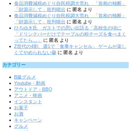
食品消費減税めぐり自民税調大荒れ 「首相の独断」
「財源示して」批判噴出
に
匿名
より
食品消費減税めぐり自民税調大荒れ 「首相の独断」
「財源示して」批判噴出
に
匿名
より
ひろゆき氏 ガストでの思い出語る「高校生の頃に
「ドリンクバーだけでテーブルの粉チーズを食べまく
ってたら…」
に
匿名
より
Z世代の4割、週1で「食事キャンセル」 ゲームが楽し
くてやめられない😁
に
匿名
より
カテゴリー
B級グルメ
Youtube・動画
アウトドア・BBQ
アニメ・映画
インスタント
お菓子
お酒
キャンペーン
グルメ