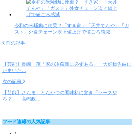
令和の米騒動に便乗？「すき家」「天丼てんや」「ガ
スト」外食チェーン次々値上げで値ごろ感減
前の記事
【芸能】長嶋一茂「家の冷蔵庫に必ずある」 大好物告白に
かまいた…
次の記事
【芸能】さんま とんかつの調味料に驚き「ソースや
ろ？」 高嶋政…
フード速報の人気記事
1