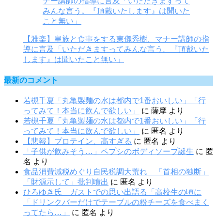
【雅楽】皇族と食事をする東儀秀樹、マナー講師の指
導に言及「いただきますってみんな言う。『頂戴いた
します』は聞いたこと無い」
最新のコメント
若槻千夏「丸亀製麺の水は都内で1番おいしい」「行
ってみて！本当に飲んで欲しい」
に
薩摩
より
若槻千夏「丸亀製麺の水は都内で1番おいしい」「行
ってみて！本当に飲んで欲しい」
に
匿名
より
【悲報】プロテイン、高すぎる
に
匿名
より
「子供が飲みそう…」ペプシのボディソープ誕生
に
匿
名
より
食品消費減税めぐり自民税調大荒れ 「首相の独断」
「財源示して」批判噴出
に
匿名
より
ひろゆき氏 ガストでの思い出語る「高校生の頃に
「ドリンクバーだけでテーブルの粉チーズを食べまく
ってたら…」
に
匿名
より