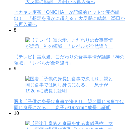
ヒカキン麦茶「ONICHA」が記録的ヒットで完売続
出！ 「想定を遥かに超える」大反響に感謝、25日か
ら再入荷へ
8
【テレビ】冨永愛、こだわりの食事事情が話題「神の
領域」「レベルが全然違う」
9
医者「子供の身長は食事で決まり、親と同じ食事では
同じ身長になる」、息子が192cmに成長し証明
10