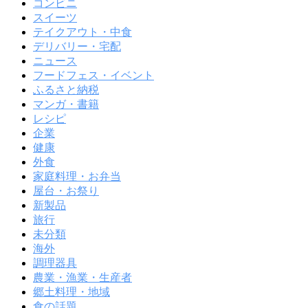
コンビニ
スイーツ
テイクアウト・中食
デリバリー・宅配
ニュース
フードフェス・イベント
ふるさと納税
マンガ・書籍
レシピ
企業
健康
外食
家庭料理・お弁当
屋台・お祭り
新製品
旅行
未分類
海外
調理器具
農業・漁業・生産者
郷土料理・地域
食の話題