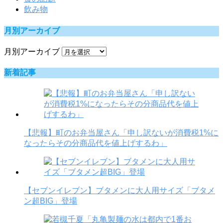
飲み物
月別アーカイブ
月別アーカイブ
新着記事
【悲報】町のお弁当屋さん「申し訳ないが消費税1%に
なったらその分商品代を値上げするわ」
【セブンイレブン】ブタメンに大人用サイズ「ブタメ
ン超BIG」登場