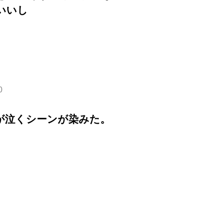
いいし
0
が泣くシーンが染みた。