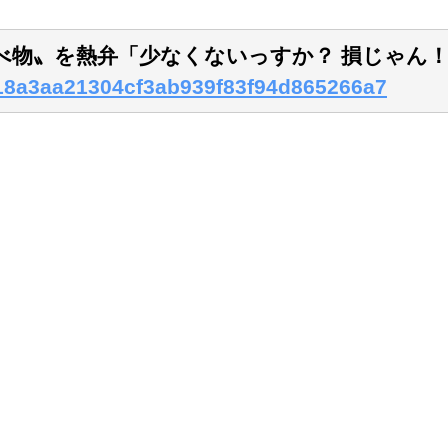
べ物〟を熱弁「少なくないっすか？ 損じゃん
8d18a3aa21304cf3ab939f83f94d865266a7