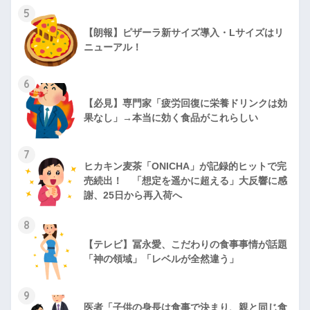
5
【朗報】ピザーラ新サイズ導入・Lサイズはリ
ニューアル！
6
【必見】専門家「疲労回復に栄養ドリンクは効
果なし」→本当に効く食品がこれらしい
7
ヒカキン麦茶「ONICHA」が記録的ヒットで完
売続出！ 「想定を遥かに超える」大反響に感
謝、25日から再入荷へ
8
【テレビ】冨永愛、こだわりの食事事情が話題
「神の領域」「レベルが全然違う」
9
医者「子供の身長は食事で決まり、親と同じ食