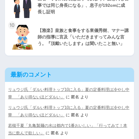
事では同じ身長になる」、息子が192cmに成
長し証明
10
【雅楽】皇族と食事をする東儀秀樹、マナー講
師の指導に言及「いただきますってみんな言
う。『頂戴いたします』は聞いたこと無い」
最新のコメント
リュウジ氏「ダルい料理トップ10に入る」夏の定番料理は冷やし中
華 「あり得ないほどダルい」
に
匿名
より
リュウジ氏「ダルい料理トップ10に入る」夏の定番料理は冷やし中
華 「あり得ないほどダルい」
に
匿名
より
若槻千夏「丸亀製麺の水は都内で1番おいしい」「行ってみて！本
当に飲んで欲しい」
に
匿名
より