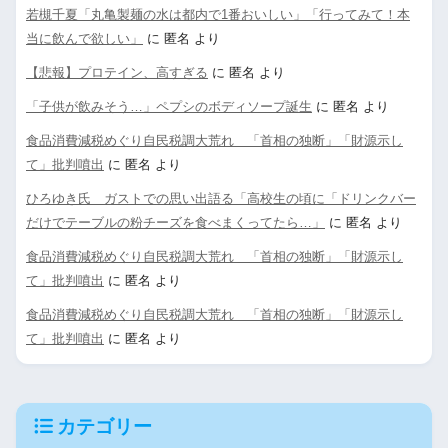
若槻千夏「丸亀製麺の水は都内で1番おいしい」「行ってみて！本
当に飲んで欲しい」
に
匿名
より
【悲報】プロテイン、高すぎる
に
匿名
より
「子供が飲みそう…」ペプシのボディソープ誕生
に
匿名
より
食品消費減税めぐり自民税調大荒れ 「首相の独断」「財源示し
て」批判噴出
に
匿名
より
ひろゆき氏 ガストでの思い出語る「高校生の頃に「ドリンクバー
だけでテーブルの粉チーズを食べまくってたら…」
に
匿名
より
食品消費減税めぐり自民税調大荒れ 「首相の独断」「財源示し
て」批判噴出
に
匿名
より
食品消費減税めぐり自民税調大荒れ 「首相の独断」「財源示し
て」批判噴出
に
匿名
より
カテゴリー