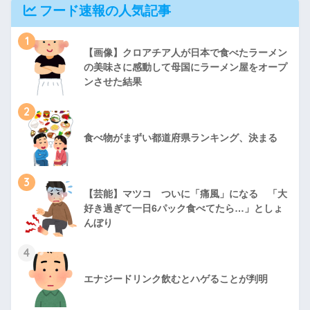
フード速報の人気記事
1
【画像】クロアチア人が日本で食べたラーメン
の美味さに感動して母国にラーメン屋をオープ
ンさせた結果
2
食べ物がまずい都道府県ランキング、決まる
3
【芸能】マツコ ついに「痛風」になる 「大
好き過ぎて一日6パック食べてたら…」としょ
んぼり
4
エナジードリンク飲むとハゲることが判明