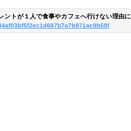
タレントが１人で食事やカフェへ行けない理由
f744af03bf5f2ec1d687b7a7b971ac9b59f