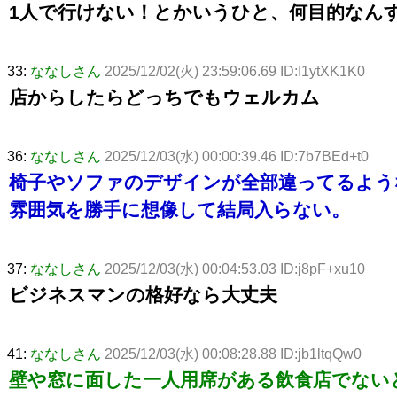
1人で行けない！とかいうひと、何目的なん
33:
ななしさん
2025/12/02(火) 23:59:06.69 ID:I1ytXK1K0
店からしたらどっちでもウェルカム
36:
ななしさん
2025/12/03(水) 00:00:39.46 ID:7b7BEd+t0
椅子やソファのデザインが全部違ってるよう
雰囲気を勝手に想像して結局入らない。
37:
ななしさん
2025/12/03(水) 00:04:53.03 ID:j8pF+xu10
ビジネスマンの格好なら大丈夫
41:
ななしさん
2025/12/03(水) 00:08:28.88 ID:jb1ltqQw0
壁や窓に面した一人用席がある飲食店でない