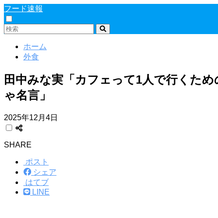
フード速報
ホーム
外食
田中みな実「カフェって1人で行くた
ゃ名言」
2025年12月4日
SHARE
ポスト
シェア
はてブ
LINE