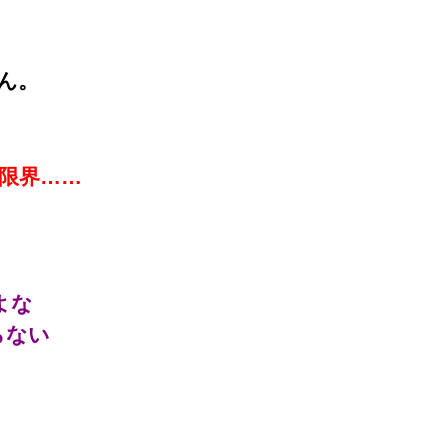
ん。
が限界……
よな
らない