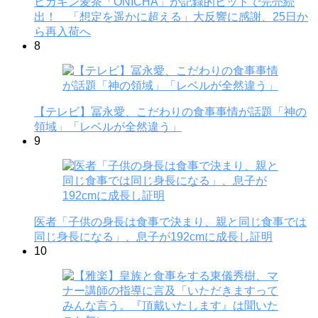
ヒカキン麦茶「ONICHA」が記録的ヒットで完売続
出！ 「想定を遥かに超える」大反響に感謝、25日か
ら再入荷へ
8
【テレビ】冨永愛、こだわりの食事事情が話題「神の
領域」「レベルが全然違う」
9
医者「子供の身長は食事で決まり、親と同じ食事では
同じ身長になる」、息子が192cmに成長し証明
10