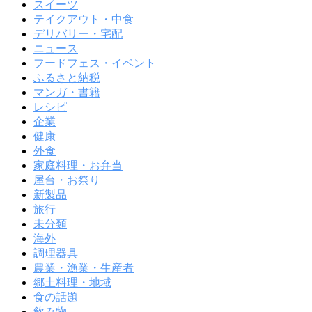
スイーツ
テイクアウト・中食
デリバリー・宅配
ニュース
フードフェス・イベント
ふるさと納税
マンガ・書籍
レシピ
企業
健康
外食
家庭料理・お弁当
屋台・お祭り
新製品
旅行
未分類
海外
調理器具
農業・漁業・生産者
郷土料理・地域
食の話題
飲み物