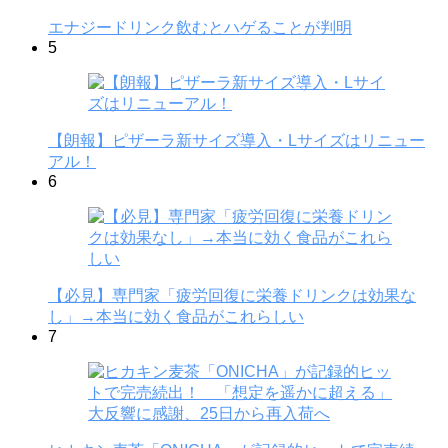
エナジードリンク飲むとハゲることが判明
5
【朗報】ピザーラ新サイズ導入・Lサイズはリニュー
アル！
6
【必見】専門家「疲労回復に栄養ドリンクは効果な
し」→本当に効く食品がこれらしい
7