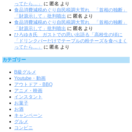
ってたら…」
に
匿名
より
食品消費減税めぐり自民税調大荒れ 「首相の独断」
「財源示して」批判噴出
に
匿名
より
食品消費減税めぐり自民税調大荒れ 「首相の独断」
「財源示して」批判噴出
に
匿名
より
ひろゆき氏 ガストでの思い出語る「高校生の頃に
「ドリンクバーだけでテーブルの粉チーズを食べまく
ってたら…」
に
匿名
より
カテゴリー
B級グルメ
Youtube・動画
アウトドア・BBQ
アニメ・映画
インスタント
お菓子
お酒
キャンペーン
グルメ
コンビニ