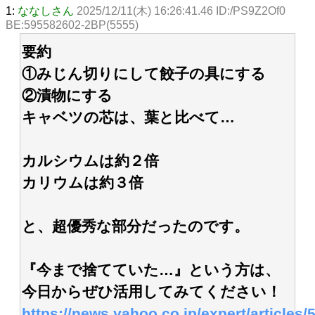
1:
ななしさん
2025/12/11(木) 16:26:41.46 ID:/PS9Z2Of0
BE:595582602-2BP(5555)
要約
①みじん切りにして餃子の具にする
②漬物にする
キャベツの芯は、葉と比べて…
カルシウムは約２倍
カリウムは約３倍
と、超優秀な部分だったのです。
『今まで捨てていた…』という方は、
今日からぜひ活用してみてください！
https://news.yahoo.co.jp/expert/articl