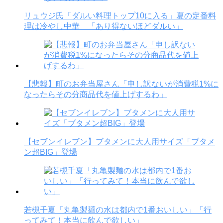
リュウジ氏「ダルい料理トップ10に入る」夏の定番料
理は冷やし中華 「あり得ないほどダルい」
【悲報】町のお弁当屋さん「申し訳ないが消費税1%に
なったらその分商品代を値上げするわ」
【セブンイレブン】ブタメンに大人用サイズ「ブタメ
ン超BIG」登場
若槻千夏「丸亀製麺の水は都内で1番おいしい」「行
ってみて！本当に飲んで欲しい」