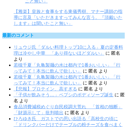
【雅楽】皇族と食事をする東儀秀樹、マナー講師の指
導に言及「いただきますってみんな言う。『頂戴いた
します』は聞いたこと無い」
最新のコメント
リュウジ氏「ダルい料理トップ10に入る」夏の定番料
理は冷やし中華 「あり得ないほどダルい」
に
匿名
より
若槻千夏「丸亀製麺の水は都内で1番おいしい」「行
ってみて！本当に飲んで欲しい」
に
匿名
より
若槻千夏「丸亀製麺の水は都内で1番おいしい」「行
ってみて！本当に飲んで欲しい」
に
匿名
より
【悲報】プロテイン、高すぎる
に
匿名
より
「子供が飲みそう…」ペプシのボディソープ誕生
に
匿
名
より
食品消費減税めぐり自民税調大荒れ 「首相の独断」
「財源示して」批判噴出
に
匿名
より
ひろゆき氏 ガストでの思い出語る「高校生の頃に
「ドリンクバーだけでテーブルの粉チーズを食べまく