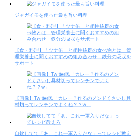
ジャガイモを使った最も旨い料理
【食・料理】「ツナ缶」と相性抜群の食べ物とは 管
理栄養士に聞くおすすめの組み合わせ 鉄分の吸収を
サポート
【画像】Twitter民「カレー？作るのメンドくさいし具
材切ってレンチンでよくね？？w」
自炊してて「あ、これ一軍入りだな」ってレシピ教え