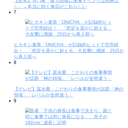
【必見】専門家「疲労回復に栄養ドリンクは効果な
し」→本当に効く食品がこれらしい
7
ヒカキン麦茶「ONICHA」が記録的ヒットで完売続
出！ 「想定を遥かに超える」大反響に感謝、25日か
ら再入荷へ
8
【テレビ】冨永愛、こだわりの食事事情が話題「神の
領域」「レベルが全然違う」
9