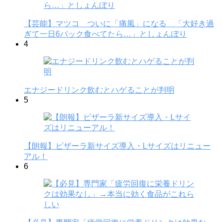
【芸能】マツコ ついに「痛風」になる 「大好き過
ぎて一日6パック食べてたら…」としょんぼり
4
エナジードリンク飲むとハゲることが判明
5
【朗報】ピザーラ新サイズ導入・Lサイズはリニュー
アル！
6