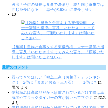
医者「子供の身長は食事で決まり、親と同じ食事では
同じ身長になる」、息子が192cmに成長し証明
10
【雅楽】皇族と食事をする東儀秀樹、マナー講師の指
導に言及「いただきますってみんな言う。『頂戴いた
します』は聞いたこと無い」
最新のコメント
買ってきてほしい「福島土産（お菓子）」ランキン
グ！ 2位は「ままどおる（三万石）」、1位は？
に
匿名
より
伊勢海老は高級品だから珍重されているだけで味は車
海老やブラックタイガーの方が旨いってマジ？
に
匿名
より
伊勢海老は高級品だから珍重されているだけで味は車