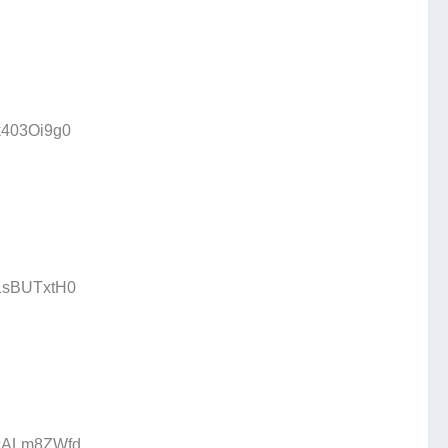
:k403Oi9g0
:1sBUTxtH0
D:cALm8ZWfd