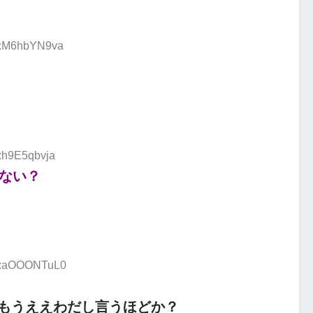
ID:M6hbYN9va
D:h9E5qbvja
くない？
ID:aOOONTuL0
らもうええわだし言うほどか？