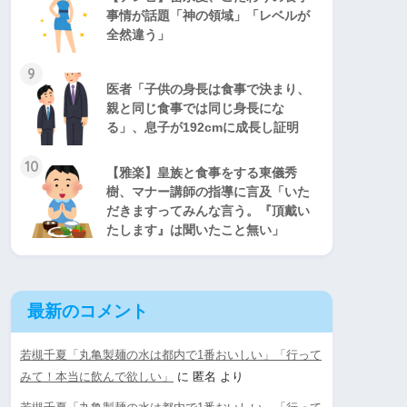
事情が話題「神の領域」「レベルが
全然違う」
9
医者「子供の身長は食事で決まり、
親と同じ食事では同じ身長にな
る」、息子が192cmに成長し証明
10
【雅楽】皇族と食事をする東儀秀
樹、マナー講師の指導に言及「いた
だきますってみんな言う。『頂戴い
たします』は聞いたこと無い」
最新のコメント
若槻千夏「丸亀製麺の水は都内で1番おいしい」「行って
みて！本当に飲んで欲しい」
に
匿名
より