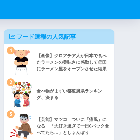
フード速報の人気記事
1
【画像】クロアチア人が日本で食べ
たラーメンの美味さに感動して母国
にラーメン屋をオープンさせた結果
2
食べ物がまずい都道府県ランキン
グ、決まる
3
【芸能】マツコ ついに「痛風」に
なる 「大好き過ぎて一日6パック食
べてたら…」としょんぼり