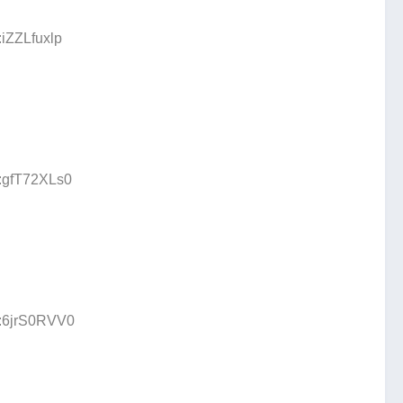
:iZZLfuxlp
D:gfT72XLs0
D:6jrS0RVV0