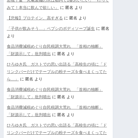
若槻千夏「丸亀製麺の水は都内で1番おいしい」「行って
みて！本当に飲んで欲しい」
に
匿名
より
【悲報】プロテイン、高すぎる
に
匿名
より
「子供が飲みそう…」ペプシのボディソープ誕生
に
匿名
より
食品消費減税めぐり自民税調大荒れ 「首相の独断」
「財源示して」批判噴出
に
匿名
より
ひろゆき氏 ガストでの思い出語る「高校生の頃に「ド
リンクバーだけでテーブルの粉チーズを食べまくってた
ら…」
に
匿名
より
食品消費減税めぐり自民税調大荒れ 「首相の独断」
「財源示して」批判噴出
に
匿名
より
食品消費減税めぐり自民税調大荒れ 「首相の独断」
「財源示して」批判噴出
に
匿名
より
ひろゆき氏 ガストでの思い出語る「高校生の頃に「ド
リンクバーだけでテーブルの粉チーズを食べまくってた