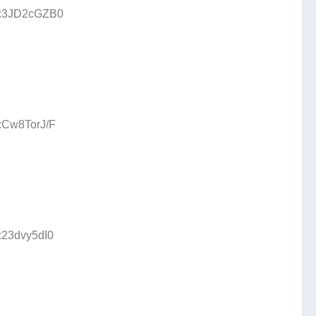
ID:3JD2cGZB0
D:Cw8TorJ/F
:23dvy5dI0