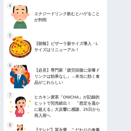
4
エナジードリンク飲むとハゲること
が判明
5
【朗報】ピザーラ新サイズ導入・L
サイズはリニューアル！
6
【必見】専門家「疲労回復に栄養ド
リンクは効果なし」→本当に効く食
品がこれらしい
7
ヒカキン麦茶「ONICHA」が記録的
ヒットで完売続出！ 「想定を遥か
に超える」大反響に感謝、25日から
再入荷へ
8
【テレビ】冨永愛、こだわりの食事