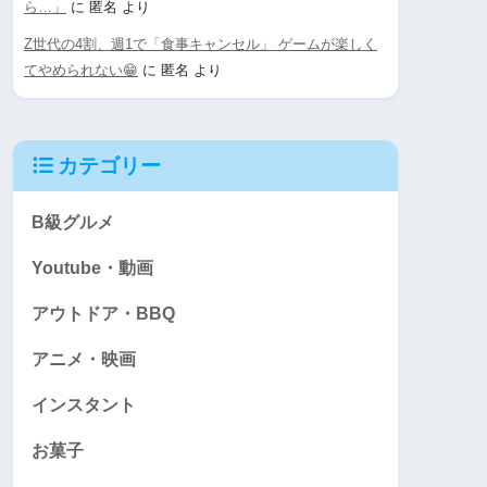
ら…」
に
匿名
より
Z世代の4割、週1で「食事キャンセル」 ゲームが楽しく
てやめられない😁
に
匿名
より
カテゴリー
B級グルメ
Youtube・動画
アウトドア・BBQ
アニメ・映画
インスタント
お菓子