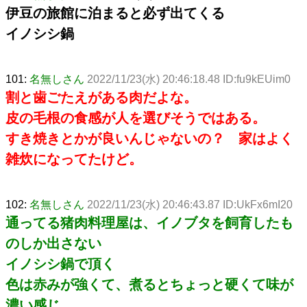
伊豆の旅館に泊まると必ず出てくる
イノシシ鍋
101:
名無しさん
2022/11/23(水) 20:46:18.48 ID:fu9kEUim0
割と歯ごたえがある肉だよな。
皮の毛根の食感が人を選びそうではある。
すき焼きとかが良いんじゃないの？ 家はよく
雑炊になってたけど。
102:
名無しさん
2022/11/23(水) 20:46:43.87 ID:UkFx6mI20
通ってる猪肉料理屋は、イノブタを飼育したも
のしか出さない
イノシシ鍋で頂く
色は赤みが強くて、煮るとちょっと硬くて味が
濃い感じ