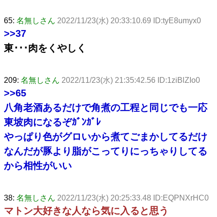
65:
名無しさん
2022/11/23(水) 20:33:10.69 ID:tyE8umyx0
>>37
東･･･肉をくやしく
209:
名無しさん
2022/11/23(水) 21:35:42.56 ID:1ziBlZIo0
>>65
八角老酒あるだけで角煮の工程と同じでも一応
東坡肉になるぞｶﾞﾝｶﾞﾚ
やっぱり色がグロいから煮てごまかしてるだけ
なんだが豚より脂がこってりにっちゃりしてる
から相性がいい
38:
名無しさん
2022/11/23(水) 20:25:33.48 ID:EQPNXrHC0
マトン大好きな人なら気に入ると思う