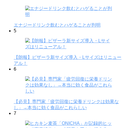
エナジードリンク飲むとハゲることが判明
5
【朗報】ピザーラ新サイズ導入・Lサイズはリニュー
アル！
6
【必見】専門家「疲労回復に栄養ドリンクは効果な
し」→本当に効く食品がこれらしい
7