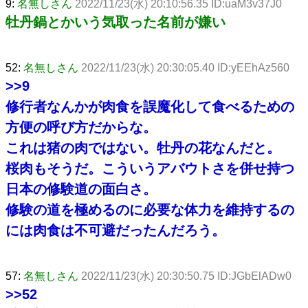
9:
名無しさん
2022/11/23(水) 20:10:56.35 ID:uaM3v37J0
牡丹鍋とかいう気取った名前が嫌い
52:
名無しさん
2022/11/23(水) 20:30:05.40 ID:yEEhAz560
>>9
修行者なんかが肉食を誤魔化して食べるための
方便の呼び方だからな。
これは猪の肉ではない。牡丹の花なんだと。
桜肉もそうだ。こういうアバウトさを併せ持つ
日本の修験道の面白さ。
修験の道を極めるのに必要な体力を維持するの
には肉食は不可避だったんだろう。
57:
名無しさん
2022/11/23(水) 20:30:50.75 ID:JGbElADw0
>>52