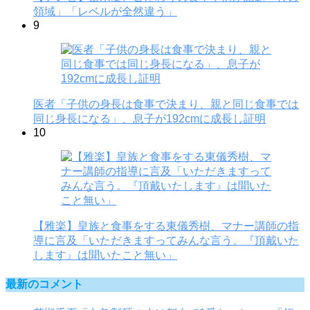
領域」「レベルが全然違う」
9
医者「子供の身長は食事で決まり、親と同じ食事では
同じ身長になる」、息子が192cmに成長し証明
10
【雅楽】皇族と食事をする東儀秀樹、マナー講師の指
導に言及「いただきますってみんな言う。『頂戴いた
します』は聞いたこと無い」
最新のコメント