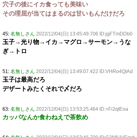
穴子の後にイカ食っても美味い
その理屈が当てはまるのは甘いもんだけだろ
45:
名無しさん
2022/12/04(日) 13:45:49.706 ID:jgFTmDDb0
玉子→光り物→イカ→マグロ→サーモン→うな
ぎ→トロ
51:
名無しさん
2022/12/04(日) 13:49:07.422 ID:VHRo4QtAd
玉子は最高だろ
デザートみたくそれで〆だろ
63:
名無しさん
2022/12/04(日) 13:53:25.464 ID:+Fi2qtEoa
カッパなんか食わねえで茶飲め