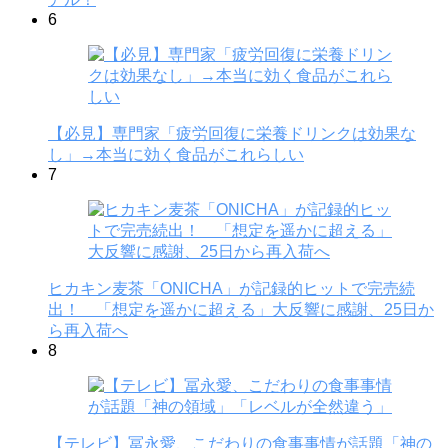
6
【必見】専門家「疲労回復に栄養ドリンクは効果な
し」→本当に効く食品がこれらしい
7
ヒカキン麦茶「ONICHA」が記録的ヒットで完売続
出！ 「想定を遥かに超える」大反響に感謝、25日か
ら再入荷へ
8
【テレビ】冨永愛、こだわりの食事事情が話題「神の