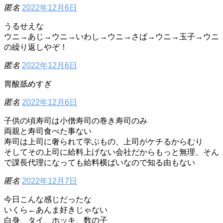
匿名
2022年12月6日
うるせえな
ウニ→あじ→ウニ→いわし→ウニ→さば→ウニ→玉子→ウニ
の繰り返しやぞ！
匿名
2022年12月6日
胃酸舐めすぎ
匿名
2022年12月6日
子供の頃寿司は小僧寿司の巻き寿司のみ
両親と寿司食べた事ない
寿司は上司に奢られて学ぶもの、上司がケチるからむり
そしてその上司に給料上げない会社だからもっと無理、そん
で課長代理になっても給料横ばいなので知る由もない
匿名
2022年12月7日
今日こんな感じだったな
いくら←あんま好きじゃない
白身、タイ、ホッキ、数の子