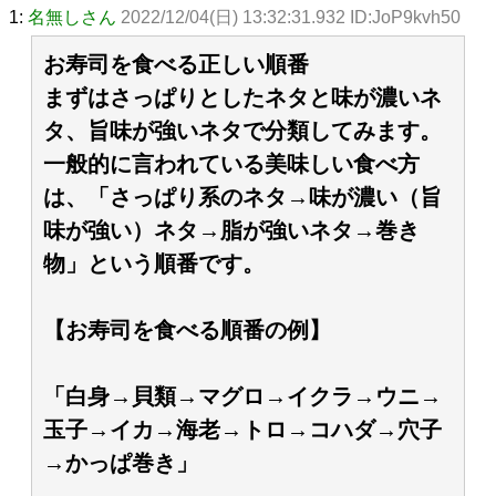
1:
名無しさん
2022/12/04(日) 13:32:31.932 ID:JoP9kvh50
お寿司を食べる正しい順番
まずはさっぱりとしたネタと味が濃いネ
タ、旨味が強いネタで分類してみます。
一般的に言われている美味しい食べ方
は、「さっぱり系のネタ→味が濃い（旨
味が強い）ネタ→脂が強いネタ→巻き
物」という順番です。
【お寿司を食べる順番の例】
「白身→貝類→マグロ→イクラ→ウニ→
玉子→イカ→海老→トロ→コハダ→穴子
→かっぱ巻き」