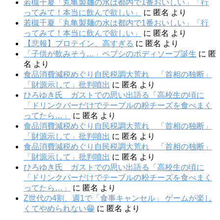
若槻千夏「丸亀製麺の水は都内で1番おいしい」「行
ってみて！本当に飲んで欲しい」
に
匿名
より
若槻千夏「丸亀製麺の水は都内で1番おいしい」「行
ってみて！本当に飲んで欲しい」
に
匿名
より
【悲報】プロテイン、高すぎる
に
匿名
より
「子供が飲みそう…」ペプシのボディソープ誕生
に
匿
名
より
食品消費減税めぐり自民税調大荒れ 「首相の独断」
「財源示して」批判噴出
に
匿名
より
ひろゆき氏 ガストでの思い出語る「高校生の頃に
「ドリンクバーだけでテーブルの粉チーズを食べまく
ってたら…」
に
匿名
より
食品消費減税めぐり自民税調大荒れ 「首相の独断」
「財源示して」批判噴出
に
匿名
より
食品消費減税めぐり自民税調大荒れ 「首相の独断」
「財源示して」批判噴出
に
匿名
より
ひろゆき氏 ガストでの思い出語る「高校生の頃に
「ドリンクバーだけでテーブルの粉チーズを食べまく
ってたら…」
に
匿名
より
Z世代の4割、週1で「食事キャンセル」 ゲームが楽し
くてやめられない😁
に
匿名
より