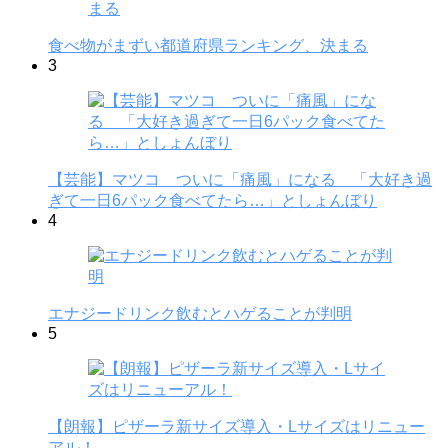
食べ物がまずい都道府県ランキング、決まる
3
【芸能】マツコ ついに「痛風」になる 「大好き過
ぎて一日6パック食べてたら…」としょんぼり
4
エナジードリンク飲むとハゲることが判明
5
【朗報】ピザーラ新サイズ導入・Lサイズはリニュー
アル！