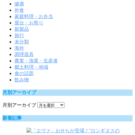
健康
外食
家庭料理・お弁当
屋台・お祭り
新製品
旅行
未分類
海外
調理器具
農業・漁業・生産者
郷土料理・地域
食の話題
飲み物
月別アーカイブ
月別アーカイブ
新着記事