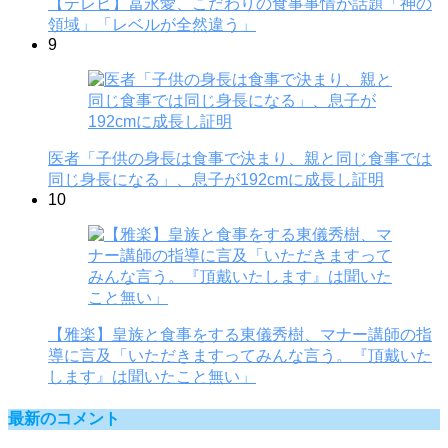
【テレビ】冨永愛、こだわりの食事事情が話題「神の
領域」「レベルが全然違う」
9
医者「子供の身長は食事で決まり、親と同じ食事では
同じ身長になる」、息子が192cmに成長し証明
10
【雅楽】皇族と食事をする東儀秀樹、マナー講師の指
導に言及「いただきますってみんな言う。『頂戴いた
します』は聞いたこと無い」
最新のコメント