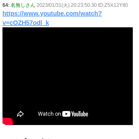
64:
名無しさん
2023/01/31(火) 20:23:50.30 ID:Z5X12Ytl0
https://www.youtube.com/watch?
v=cOZH57odl_k