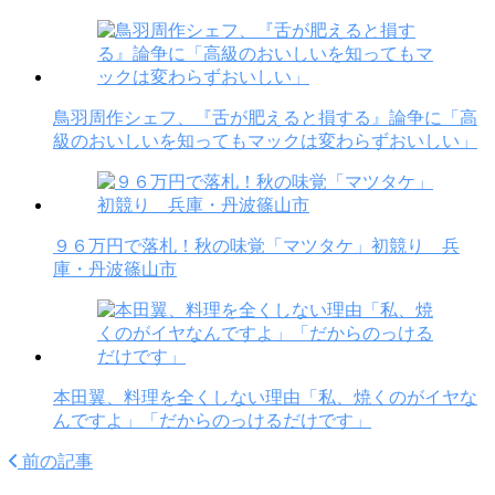
鳥羽周作シェフ、『舌が肥えると損する』論争に「高
級のおいしいを知ってもマックは変わらずおいしい」
９６万円で落札！秋の味覚「マツタケ」初競り 兵
庫・丹波篠山市
本田翼、料理を全くしない理由「私、焼くのがイヤな
んですよ」「だからのっけるだけです」
前の記事