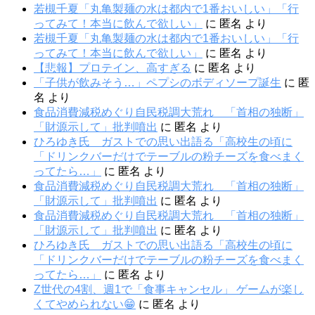
若槻千夏「丸亀製麺の水は都内で1番おいしい」「行
ってみて！本当に飲んで欲しい」
に
匿名
より
若槻千夏「丸亀製麺の水は都内で1番おいしい」「行
ってみて！本当に飲んで欲しい」
に
匿名
より
【悲報】プロテイン、高すぎる
に
匿名
より
「子供が飲みそう…」ペプシのボディソープ誕生
に
匿
名
より
食品消費減税めぐり自民税調大荒れ 「首相の独断」
「財源示して」批判噴出
に
匿名
より
ひろゆき氏 ガストでの思い出語る「高校生の頃に
「ドリンクバーだけでテーブルの粉チーズを食べまく
ってたら…」
に
匿名
より
食品消費減税めぐり自民税調大荒れ 「首相の独断」
「財源示して」批判噴出
に
匿名
より
食品消費減税めぐり自民税調大荒れ 「首相の独断」
「財源示して」批判噴出
に
匿名
より
ひろゆき氏 ガストでの思い出語る「高校生の頃に
「ドリンクバーだけでテーブルの粉チーズを食べまく
ってたら…」
に
匿名
より
Z世代の4割、週1で「食事キャンセル」 ゲームが楽し
くてやめられない😁
に
匿名
より