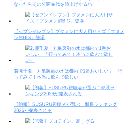
なったらその分商品代を値上げするわ」
【セブンイレブン】ブタメンに大人用サイズ「ブタメ
ン超BIG」登場
若槻千夏「丸亀製麺の水は都内で1番おいしい」「行
ってみて！本当に飲んで欲しい」
【朗報】SUSURU視聴者が選ぶ二郎系ランキング
2026が発表される