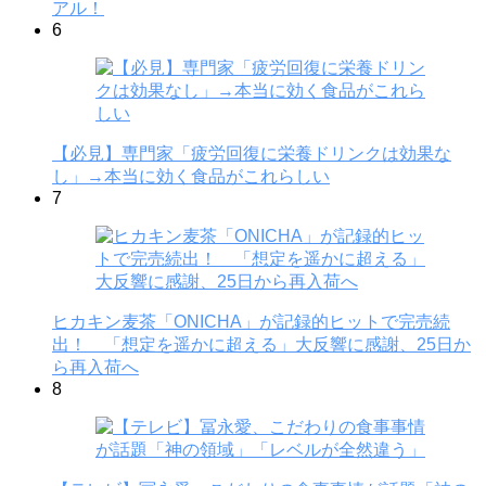
アル！
6
【必見】専門家「疲労回復に栄養ドリンクは効果な
し」→本当に効く食品がこれらしい
7
ヒカキン麦茶「ONICHA」が記録的ヒットで完売続
出！ 「想定を遥かに超える」大反響に感謝、25日か
ら再入荷へ
8