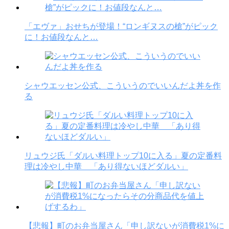
「エヴァ」おせちが登場！“ロンギヌスの槍”がピック
に！お値段なんと…
シャウエッセン公式、こういうのでいいんだよ丼を作
る
リュウジ氏「ダルい料理トップ10に入る」夏の定番料
理は冷やし中華 「あり得ないほどダルい」
【悲報】町のお弁当屋さん「申し訳ないが消費税1%に