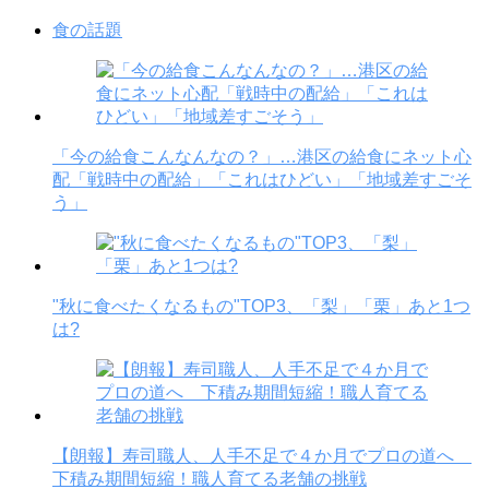
食の話題
「今の給食こんなんなの？」…港区の給食にネット心
配「戦時中の配給」「これはひどい」「地域差すごそ
う」
"秋に食べたくなるもの"TOP3、「梨」「栗」あと1つ
は?
【朗報】寿司職人、人手不足で４か月でプロの道へ
下積み期間短縮！職人育てる老舗の挑戦