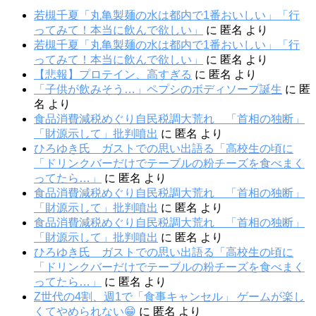
若槻千夏「丸亀製麺の水は都内で1番おいしい」「行
ってみて！本当に飲んで欲しい」
に
匿名
より
若槻千夏「丸亀製麺の水は都内で1番おいしい」「行
ってみて！本当に飲んで欲しい」
に
匿名
より
【悲報】プロテイン、高すぎる
に
匿名
より
「子供が飲みそう…」ペプシのボディソープ誕生
に
匿
名
より
食品消費減税めぐり自民税調大荒れ 「首相の独断」
「財源示して」批判噴出
に
匿名
より
ひろゆき氏 ガストでの思い出語る「高校生の頃に
「ドリンクバーだけでテーブルの粉チーズを食べまく
ってたら…」
に
匿名
より
食品消費減税めぐり自民税調大荒れ 「首相の独断」
「財源示して」批判噴出
に
匿名
より
食品消費減税めぐり自民税調大荒れ 「首相の独断」
「財源示して」批判噴出
に
匿名
より
ひろゆき氏 ガストでの思い出語る「高校生の頃に
「ドリンクバーだけでテーブルの粉チーズを食べまく
ってたら…」
に
匿名
より
Z世代の4割、週1で「食事キャンセル」 ゲームが楽し
くてやめられない😁
に
匿名
より