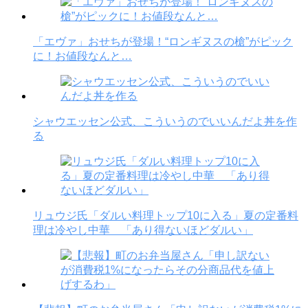
「エヴァ」おせちが登場！“ロンギヌスの槍”がピック
に！お値段なんと…
シャウエッセン公式、こういうのでいいんだよ丼を作
る
リュウジ氏「ダルい料理トップ10に入る」夏の定番料
理は冷やし中華 「あり得ないほどダルい」