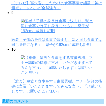
【テレビ】冨永愛、こだわりの食事事情が話題「神の
領域」「レベルが全然違う」
9
医者「子供の身長は食事で決まり、親と同じ食事では
同じ身長になる」、息子が192cmに成長し証明
10
【雅楽】皇族と食事をする東儀秀樹、マナー講師の指
導に言及「いただきますってみんな言う。『頂戴いた
します』は聞いたこと無い」
最新のコメント