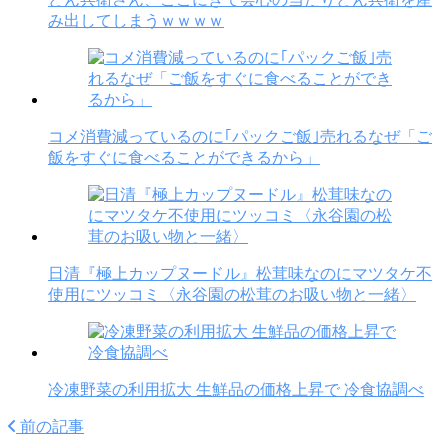
み出してしまうｗｗｗｗ
コメ消費減っているのに｢パックご飯｣売れるなぜ「ご
飯をすぐに食べることができるから」
日清『極上カップヌードル』松茸味なのにマツタケ不
使用にツッコミ〈永谷園の松茸のお吸い物と一緒〉
冷凍野菜の利用拡大 生鮮品の価格上昇で 冷食協調べ
前の記事