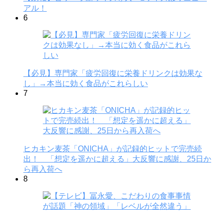
アル！
6
【必見】専門家「疲労回復に栄養ドリンクは効果な
し」→本当に効く食品がこれらしい
7
ヒカキン麦茶「ONICHA」が記録的ヒットで完売続
出！ 「想定を遥かに超える」大反響に感謝、25日か
ら再入荷へ
8