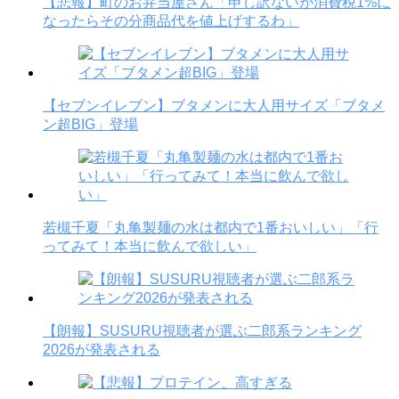
【悲報】町のお弁当屋さん「申し訳ないが消費税1%に
なったらその分商品代を値上げするわ」
【セブンイレブン】ブタメンに大人用サイズ「ブタメ
ン超BIG」登場
若槻千夏「丸亀製麺の水は都内で1番おいしい」「行
ってみて！本当に飲んで欲しい」
【朗報】SUSURU視聴者が選ぶ二郎系ランキング
2026が発表される