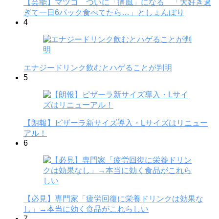
【芸能】マツコ ついに「痛風」になる 「大好き過
ぎて一日6パック食べてたら…」としょんぼり
4
エナジードリンク飲むとハゲることが判明
5
【朗報】ピザーラ新サイズ導入・Lサイズはリニュー
アル！
6
【必見】専門家「疲労回復に栄養ドリンクは効果な
し」→本当に効く食品がこれらしい
7