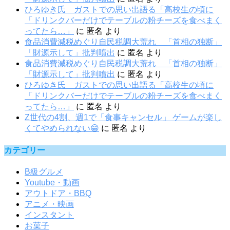
ひろゆき氏 ガストでの思い出語る「高校生の頃に
「ドリンクバーだけでテーブルの粉チーズを食べまく
ってたら…」
に
匿名
より
食品消費減税めぐり自民税調大荒れ 「首相の独断」
「財源示して」批判噴出
に
匿名
より
食品消費減税めぐり自民税調大荒れ 「首相の独断」
「財源示して」批判噴出
に
匿名
より
ひろゆき氏 ガストでの思い出語る「高校生の頃に
「ドリンクバーだけでテーブルの粉チーズを食べまく
ってたら…」
に
匿名
より
Z世代の4割、週1で「食事キャンセル」 ゲームが楽し
くてやめられない😁
に
匿名
より
カテゴリー
B級グルメ
Youtube・動画
アウトドア・BBQ
アニメ・映画
インスタント
お菓子