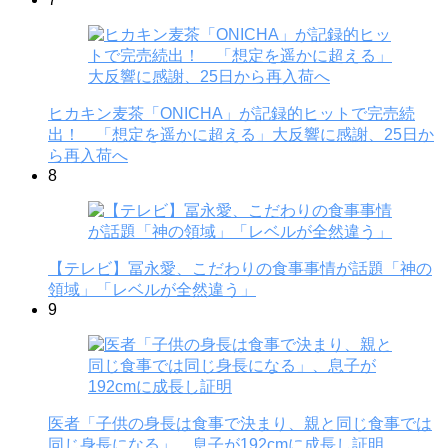
ヒカキン麦茶「ONICHA」が記録的ヒットで完売続
出！ 「想定を遥かに超える」大反響に感謝、25日か
ら再入荷へ
8
【テレビ】冨永愛、こだわりの食事事情が話題「神の
領域」「レベルが全然違う」
9
医者「子供の身長は食事で決まり、親と同じ食事では
同じ身長になる」、息子が192cmに成長し証明