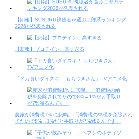
【朗報】SUSURU視聴者が選ぶ二郎系ランキング
2026が発表される
【悲報】プロテイン、高すぎる
「ドカ食いダイスキ！ もちづきさん」TVアニメ化
農家が消費税1% に悲鳴。「消費税の納税を免除され
てたので8%→1%だと手取りが7%減るんです」