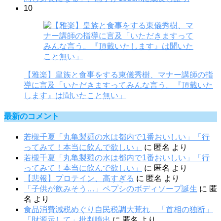
10
【雅楽】皇族と食事をする東儀秀樹、マナー講師の指
導に言及「いただきますってみんな言う。『頂戴いた
します』は聞いたこと無い」
最新のコメント
若槻千夏「丸亀製麺の水は都内で1番おいしい」「行
ってみて！本当に飲んで欲しい」
に
匿名
より
若槻千夏「丸亀製麺の水は都内で1番おいしい」「行
ってみて！本当に飲んで欲しい」
に
匿名
より
【悲報】プロテイン、高すぎる
に
匿名
より
「子供が飲みそう…」ペプシのボディソープ誕生
に
匿
名
より
食品消費減税めぐり自民税調大荒れ 「首相の独断」
「財源示して」批判噴出
に
匿名
より