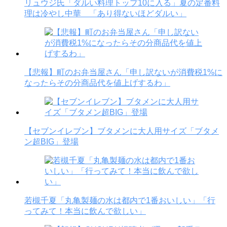
リュウジ氏「ダルい料理トップ10に入る」夏の定番料
理は冷やし中華 「あり得ないほどダルい」
【悲報】町のお弁当屋さん「申し訳ないが消費税1%に
なったらその分商品代を値上げするわ」
【セブンイレブン】ブタメンに大人用サイズ「ブタメ
ン超BIG」登場
若槻千夏「丸亀製麺の水は都内で1番おいしい」「行
ってみて！本当に飲んで欲しい」