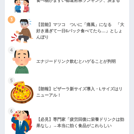
食べ物がまずい都道府県ランキング、決まる
3
【芸能】マツコ ついに「痛風」になる 「大
好き過ぎて一日6パック食べてたら…」としょ
んぼり
4
エナジードリンク飲むとハゲることが判明
5
【朗報】ピザーラ新サイズ導入・Lサイズはリ
ニューアル！
6
【必見】専門家「疲労回復に栄養ドリンクは効
果なし」→本当に効く食品がこれらしい