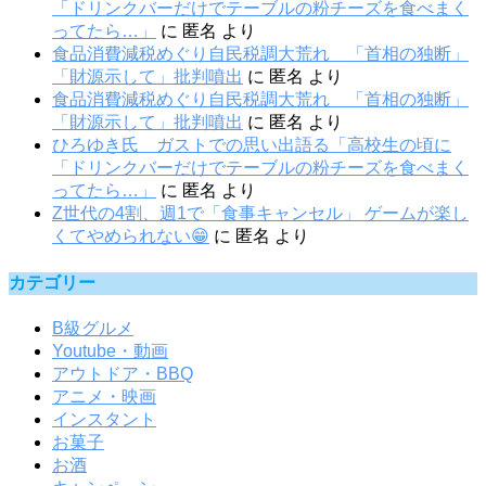
「ドリンクバーだけでテーブルの粉チーズを食べまく
ってたら…」
に
匿名
より
食品消費減税めぐり自民税調大荒れ 「首相の独断」
「財源示して」批判噴出
に
匿名
より
食品消費減税めぐり自民税調大荒れ 「首相の独断」
「財源示して」批判噴出
に
匿名
より
ひろゆき氏 ガストでの思い出語る「高校生の頃に
「ドリンクバーだけでテーブルの粉チーズを食べまく
ってたら…」
に
匿名
より
Z世代の4割、週1で「食事キャンセル」 ゲームが楽し
くてやめられない😁
に
匿名
より
カテゴリー
B級グルメ
Youtube・動画
アウトドア・BBQ
アニメ・映画
インスタント
お菓子
お酒