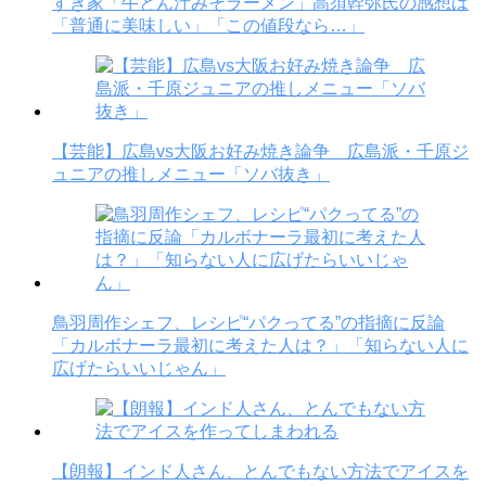
すき家「牛とん汁みそラーメン」高須幹弥氏の感想は
「普通に美味しい」「この値段なら…」
【芸能】広島vs大阪お好み焼き論争 広島派・千原ジ
ュニアの推しメニュー「ソバ抜き」
鳥羽周作シェフ、レシピ“パクってる”の指摘に反論
「カルボナーラ最初に考えた人は？」「知らない人に
広げたらいいじゃん」
【朗報】インド人さん、とんでもない方法でアイスを