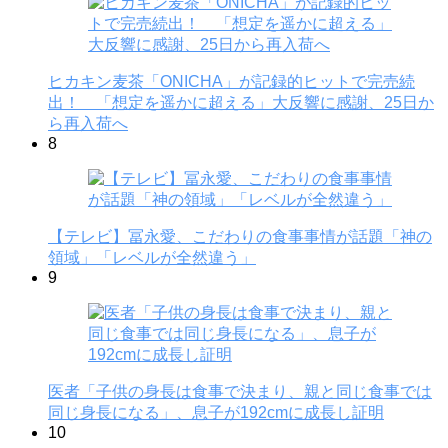
ヒカキン麦茶「ONICHA」が記録的ヒットで完売続
出！ 「想定を遥かに超える」大反響に感謝、25日か
ら再入荷へ
8
【テレビ】冨永愛、こだわりの食事事情が話題「神の
領域」「レベルが全然違う」
9
医者「子供の身長は食事で決まり、親と同じ食事では
同じ身長になる」、息子が192cmに成長し証明
10