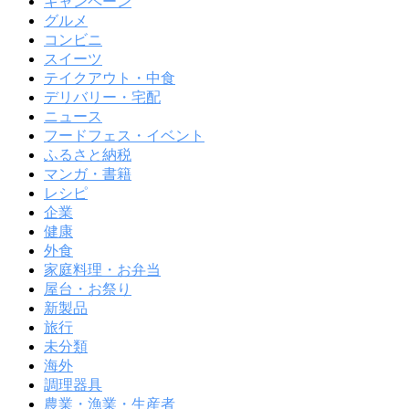
キャンペーン
グルメ
コンビニ
スイーツ
テイクアウト・中食
デリバリー・宅配
ニュース
フードフェス・イベント
ふるさと納税
マンガ・書籍
レシピ
企業
健康
外食
家庭料理・お弁当
屋台・お祭り
新製品
旅行
未分類
海外
調理器具
農業・漁業・生産者