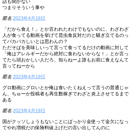
話も聞かない
つまりそういう事や
匿名
2023年4月18日
「だから食え！」とか言われたわけでもないのに、わざわざ
人が食ってる動画を挙げて昆虫食反対だのと騒ぎ立てるのっ
てバカバカしいとは思わんの？
ただそばを美味しいって言って食ってるだけの動画に対して
「俺はアレルギーだから絶対に食わないからな！」とか言っ
てたら頭おかしい人だろ、知らねーよ誰もお前に食えなんて
言ってねーから
匿名
2023年4月19日
グロ動画にグロいとか俺は食いたくねえって言うの普通じゃ
ん、ちゅーか投稿者も再生数稼ぎでわざと炎上させてるまで
ある
匿名
2023年4月19日
国がクッソしょうもないことにばっかり金使って金欠になっ
てやれ増税だの保険料値上げだの言い出してんのに