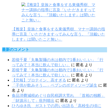
【雅楽】皇族と食事をする東儀秀樹、マナー講師の指
導に言及「いただきますってみんな言う。『頂戴いた
します』は聞いたこと無い」
最新のコメント
若槻千夏「丸亀製麺の水は都内で1番おいしい」「行
ってみて！本当に飲んで欲しい」
に
匿名
より
若槻千夏「丸亀製麺の水は都内で1番おいしい」「行
ってみて！本当に飲んで欲しい」
に
匿名
より
【悲報】プロテイン、高すぎる
に
匿名
より
「子供が飲みそう…」ペプシのボディソープ誕生
に
匿
名
より
食品消費減税めぐり自民税調大荒れ 「首相の独断」
「財源示して」批判噴出
に
匿名
より
ひろゆき氏 ガストでの思い出語る「高校生の頃に