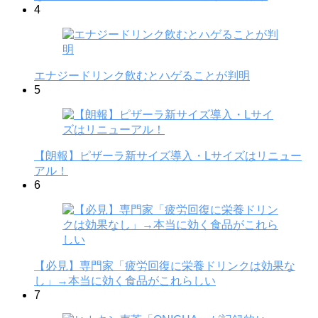
4
エナジードリンク飲むとハゲることが判明
5
【朗報】ピザーラ新サイズ導入・Lサイズはリニュー
アル！
6
【必見】専門家「疲労回復に栄養ドリンクは効果な
し」→本当に効く食品がこれらしい
7