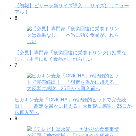
【朗報】ピザーラ新サイズ導入・Lサイズはリニュー
アル！
6
【必見】専門家「疲労回復に栄養ドリンクは効果な
し」→本当に効く食品がこれらしい
7
ヒカキン麦茶「ONICHA」が記録的ヒットで完売続
出！ 「想定を遥かに超える」大反響に感謝、25日か
ら再入荷へ
8