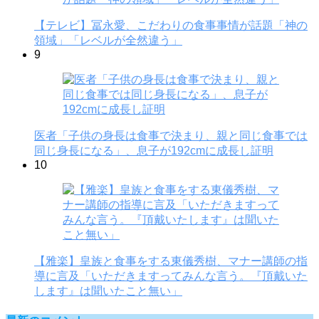
【テレビ】冨永愛、こだわりの食事事情が話題「神の
領域」「レベルが全然違う」
9
医者「子供の身長は食事で決まり、親と同じ食事では
同じ身長になる」、息子が192cmに成長し証明
10
【雅楽】皇族と食事をする東儀秀樹、マナー講師の指
導に言及「いただきますってみんな言う。『頂戴いた
します』は聞いたこと無い」