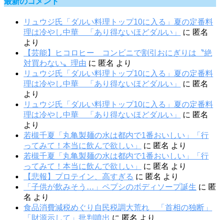
最新のコメント
リュウジ氏「ダルい料理トップ10に入る」夏の定番料
理は冷やし中華 「あり得ないほどダルい」
に
匿名
より
【芸能】ヒコロヒー コンビニで割引おにぎりは〝絶
対買わない〟理由
に
匿名
より
リュウジ氏「ダルい料理トップ10に入る」夏の定番料
理は冷やし中華 「あり得ないほどダルい」
に
匿名
より
リュウジ氏「ダルい料理トップ10に入る」夏の定番料
理は冷やし中華 「あり得ないほどダルい」
に
匿名
より
若槻千夏「丸亀製麺の水は都内で1番おいしい」「行
ってみて！本当に飲んで欲しい」
に
匿名
より
若槻千夏「丸亀製麺の水は都内で1番おいしい」「行
ってみて！本当に飲んで欲しい」
に
匿名
より
【悲報】プロテイン、高すぎる
に
匿名
より
「子供が飲みそう…」ペプシのボディソープ誕生
に
匿
名
より
食品消費減税めぐり自民税調大荒れ 「首相の独断」
「財源示して」批判噴出
に
匿名
より