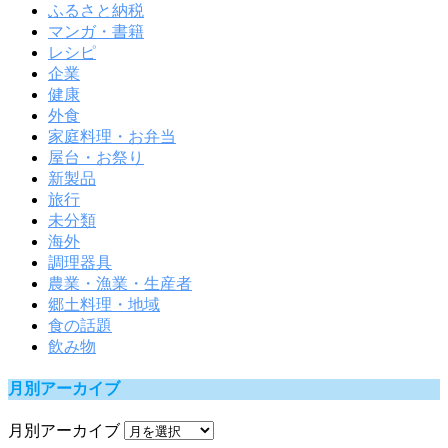
ふるさと納税
マンガ・書籍
レシピ
企業
健康
外食
家庭料理・お弁当
屋台・お祭り
新製品
旅行
未分類
海外
調理器具
農業・漁業・生産者
郷土料理・地域
食の話題
飲み物
月別アーカイブ
月別アーカイブ