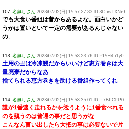
107:
名無しさん
2023/07/02(日) 15:57:27.33 ID:8ChwTXNr0
でも大食い番組は昔からあるよな。面白いかど
うかは置いといて一定の需要があるんじゃない
の。
113:
名無しさん
2023/07/02(日) 15:58:23.76 ID:F15H4n1y0
土用の丑は冷凍鰻だからいいけど恵方巻きは大
量廃棄だからなあ
捨てられる恵方巻きを助ける番組作ってくれ
114:
名無しさん
2023/07/02(日) 15:58:35.01 ID:f+7BFCFP0
誰が1番速く走れるかを競うように1番食べれる
のを競うのは普通の事だと思うがな
こんなん言い出したら大抵の事は必要ないで片