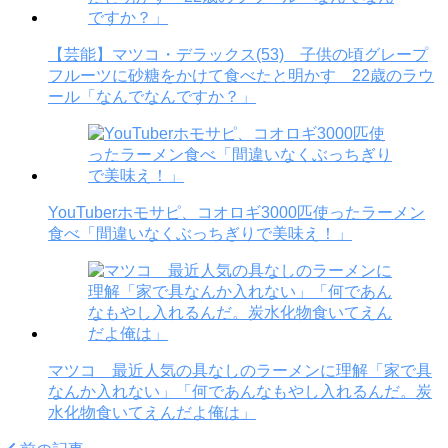
【芸能】マツコ・デラックス(53) 子供の頃グレープ
フルーツに砂糖をかけて食べたと明かす 22歳のラウ
ール「なんでなんですか？」
YouTuberホモサピ、コオロギ3000匹使ったラーメン
食べ「間違いなくぶっちぎりで美味え！」
マツコ 最近人気の具なしのラーメンに理解「家で具
なんか入れない」「何であんなもやし入れるんだ。炭
水化物食いてえんだよ俺は」