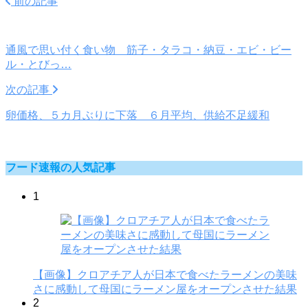
前の記事
通風で思い付く食い物 筋子・タラコ・納豆・エビ・ビー
ル・とびっ…
次の記事
卵価格、５カ月ぶりに下落 ６月平均、供給不足緩和
フード速報の人気記事
1
【画像】クロアチア人が日本で食べたラーメンの美味
さに感動して母国にラーメン屋をオープンさせた結果
2