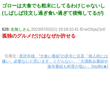
ゴローは大食でも粗末にしてるわけじゃないし
(しばしば注文し過ぎ食い過ぎて後悔してるが)
628:
名無しさん
2023/07/02(日) 19:18:10.41 ID:wOXpq7jn0
孤独のグルメだけはなぜか許せる
引用元 :
黒沢年雄 “大食い番組”の是非に言及「個人的には
嫌い、必要ないと思います。くだらない」「大酒飲み番組や
激辛番組も程度が低い」 [muffin★]