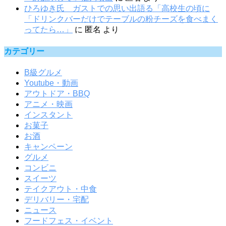
ひろゆき氏 ガストでの思い出語る「高校生の頃に
「ドリンクバーだけでテーブルの粉チーズを食べまく
ってたら…」
に
匿名
より
カテゴリー
B級グルメ
Youtube・動画
アウトドア・BBQ
アニメ・映画
インスタント
お菓子
お酒
キャンペーン
グルメ
コンビニ
スイーツ
テイクアウト・中食
デリバリー・宅配
ニュース
フードフェス・イベント