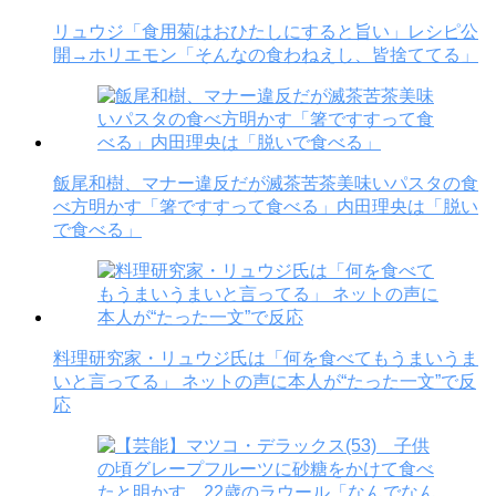
リュウジ「食用菊はおひたしにすると旨い」レシピ公
開→ホリエモン「そんなの食わねえし、皆捨ててる」
飯尾和樹、マナー違反だが滅茶苦茶美味いパスタの食
べ方明かす「箸ですすって食べる」内田理央は「脱い
で食べる」
料理研究家・リュウジ氏は「何を食べてもうまいうま
いと言ってる」 ネットの声に本人が“たった一文”で反
応