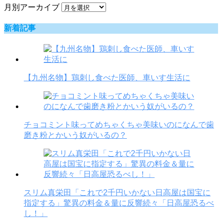
月別アーカイブ
新着記事
【九州名物】鶏刺し食べた医師、車いす生活に
チョコミント味ってめちゃくちゃ美味いのになんで歯
磨き粉とかいう奴がいるの？
スリム真栄田「これで2千円いかない日高屋は国宝に
指定する」驚異の料金＆量に反響続々「日高屋恐るべ
し！」