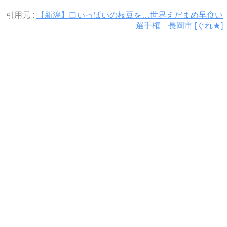
引用元 :
【新潟】口いっぱいの枝豆を…世界えだまめ早食い
選手権 長岡市 [ぐれ★]