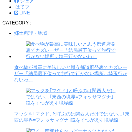
シェア
はてブ
LINE
CATEGORY :
郷土料理・地域
食べ物が最高に美味しいと思う都道府発表でカズレー
ザー「結局最下位って旅行で行かない場所…埼玉行か
ないわ」
マックを｢マクド｣と呼ぶのは関西人だけではない…｢東
西の境界=フォッサマグナ｣説をくつがえす境界線