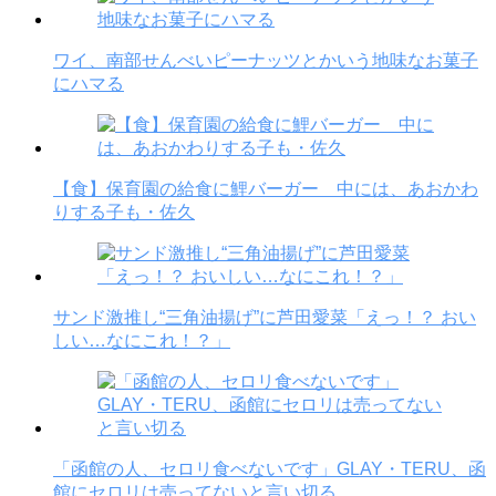
ワイ、南部せんべいピーナッツとかいう地味なお菓子
にハマる
【食】保育園の給食に鯉バーガー 中には、あおかわ
りする子も・佐久
サンド激推し“三角油揚げ”に芦田愛菜「えっ！？ おい
しい…なにこれ！？」
「函館の人、セロリ食べないです」GLAY・TERU、函
館にセロリは売ってないと言い切る