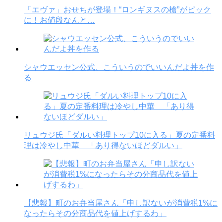
「エヴァ」おせちが登場！“ロンギヌスの槍”がピック
に！お値段なんと…
シャウエッセン公式、こういうのでいいんだよ丼を作
る
リュウジ氏「ダルい料理トップ10に入る」夏の定番料
理は冷やし中華 「あり得ないほどダルい」
【悲報】町のお弁当屋さん「申し訳ないが消費税1%に
なったらその分商品代を値上げするわ」