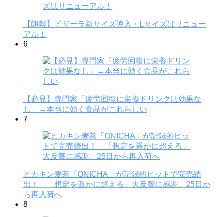
【朗報】ピザーラ新サイズ導入・Lサイズはリニュー
アル！
6
【必見】専門家「疲労回復に栄養ドリンクは効果な
し」→本当に効く食品がこれらしい
7
ヒカキン麦茶「ONICHA」が記録的ヒットで完売続
出！ 「想定を遥かに超える」大反響に感謝、25日か
ら再入荷へ
8