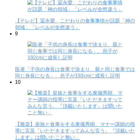
【テレビ】冨永愛、こだわりの食事事情が話題「神の
領域」「レベルが全然違う」
9
医者「子供の身長は食事で決まり、親と同じ食事では
同じ身長になる」、息子が192cmに成長し証明
10
【雅楽】皇族と食事をする東儀秀樹、マナー講師の指
導に言及「いただきますってみんな言う。『頂戴いた
します』は聞いたこと無い」