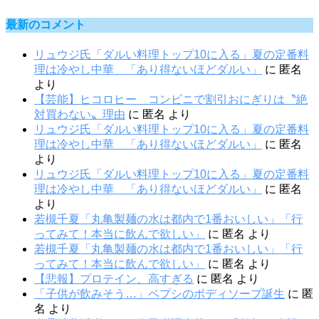
最新のコメント
リュウジ氏「ダルい料理トップ10に入る」夏の定番料
理は冷やし中華 「あり得ないほどダルい」
に
匿名
より
【芸能】ヒコロヒー コンビニで割引おにぎりは〝絶
対買わない〟理由
に
匿名
より
リュウジ氏「ダルい料理トップ10に入る」夏の定番料
理は冷やし中華 「あり得ないほどダルい」
に
匿名
より
リュウジ氏「ダルい料理トップ10に入る」夏の定番料
理は冷やし中華 「あり得ないほどダルい」
に
匿名
より
若槻千夏「丸亀製麺の水は都内で1番おいしい」「行
ってみて！本当に飲んで欲しい」
に
匿名
より
若槻千夏「丸亀製麺の水は都内で1番おいしい」「行
ってみて！本当に飲んで欲しい」
に
匿名
より
【悲報】プロテイン、高すぎる
に
匿名
より
「子供が飲みそう…」ペプシのボディソープ誕生
に
匿
名
より