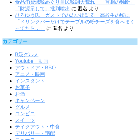
食品消費減税めぐり自民税調大荒れ 「首相の独断」
「財源示して」批判噴出
に
匿名
より
ひろゆき氏 ガストでの思い出語る「高校生の頃に
「ドリンクバーだけでテーブルの粉チーズを食べまく
ってたら…」
に
匿名
より
カテゴリー
B級グルメ
Youtube・動画
アウトドア・BBQ
アニメ・映画
インスタント
お菓子
お酒
キャンペーン
グルメ
コンビニ
スイーツ
テイクアウト・中食
デリバリー・宅配
ニュース