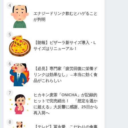
4
エナジードリンク飲むとハゲること
が判明
5
【朗報】ピザーラ新サイズ導入・L
サイズはリニューアル！
6
【必見】専門家「疲労回復に栄養ド
リンクは効果なし」→本当に効く食
品がこれらしい
7
ヒカキン麦茶「ONICHA」が記録的
ヒットで完売続出！ 「想定を遥か
に超える」大反響に感謝、25日から
再入荷へ
8
【テレビ】冨永愛、こだわりの食事