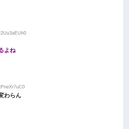
ID:2Uu3aEUh0
るよね
D:PneXr7uC0
変わらん