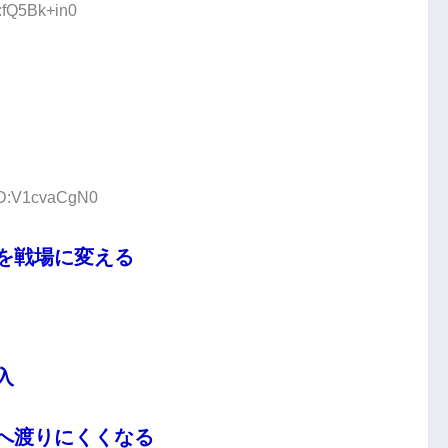
:fQ5Bk+in0
 ID:V1cvaCgN0
を戦場に変える
入
へ渡りにくくなる