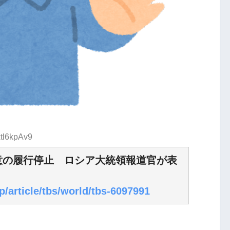
xtl6kpAv9
意の履行停止 ロシア大統領報道官が表
p/article/tbs/world/tbs-6097991