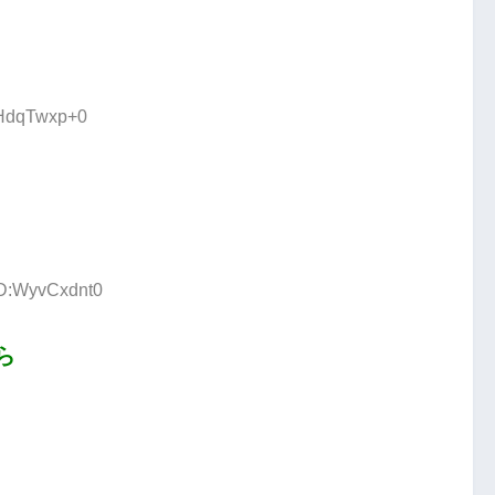
:HdqTwxp+0
ID:WyvCxdnt0
ら