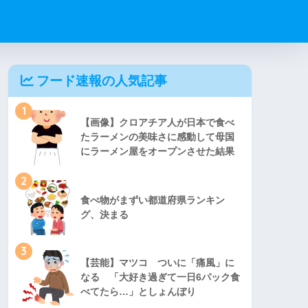
フード速報の人気記事
1
【画像】クロアチア人が日本で食べ
たラーメンの美味さに感動して母国
にラーメン屋をオープンさせた結果
2
食べ物がまずい都道府県ランキン
グ、決まる
3
【芸能】マツコ ついに「痛風」に
なる 「大好き過ぎて一日6パック食
べてたら…」としょんぼり