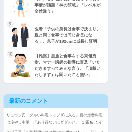
事情が話題「神の領域」「レベルが
全然違う」
9
医者「子供の身長は食事で決まり、
親と同じ食事では同じ身長にな
る」、息子が192cmに成長し証明
10
【雅楽】皇族と食事をする東儀秀
樹、マナー講師の指導に言及「いた
だきますってみんな言う。『頂戴い
たします』は聞いたこと無い」
最新のコメント
リュウジ氏「ダルい料理トップ10に入る」夏の定番料理
は冷やし中華 「あり得ないほどダルい」
に
匿名
より