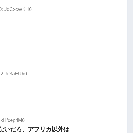
 ID:UdCxcWKH0
ID:2Uu3aEUh0
D:xH/c+p4M0
ないだろ、アフリカ以外は