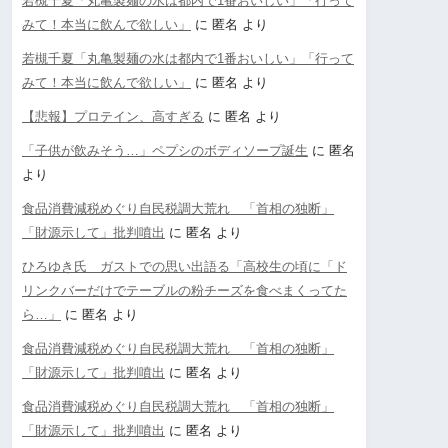
若槻千夏「丸亀製麺の水は都内で1番おいしい」「行って
みて！本当に飲んで欲しい」
に
匿名
より
若槻千夏「丸亀製麺の水は都内で1番おいしい」「行って
みて！本当に飲んで欲しい」
に
匿名
より
【悲報】プロテイン、高すぎる
に
匿名
より
「子供が飲みそう…」ペプシのボディソープ誕生
に
匿名
より
食品消費減税めぐり自民税調大荒れ 「首相の独断」
「財源示して」批判噴出
に
匿名
より
ひろゆき氏 ガストでの思い出語る「高校生の頃に「ド
リンクバーだけでテーブルの粉チーズを食べまくってた
ら…」
に
匿名
より
食品消費減税めぐり自民税調大荒れ 「首相の独断」
「財源示して」批判噴出
に
匿名
より
食品消費減税めぐり自民税調大荒れ 「首相の独断」
「財源示して」批判噴出
に
匿名
より