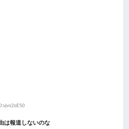
ID:vjvx2oE50
由は報道しないのな