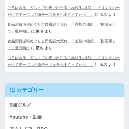
ひろゆき氏 ガストでの思い出語る「高校生の頃に「ドリンクバー
だけでテーブルの粉チーズを食べまくってたら…」
に
匿名
より
食品消費減税めぐり自民税調大荒れ 「首相の独断」「財源示し
て」批判噴出
に
匿名
より
食品消費減税めぐり自民税調大荒れ 「首相の独断」「財源示し
て」批判噴出
に
匿名
より
ひろゆき氏 ガストでの思い出語る「高校生の頃に「ドリンクバー
だけでテーブルの粉チーズを食べまくってたら…」
に
匿名
より
カテゴリー
B級グルメ
Youtube・動画