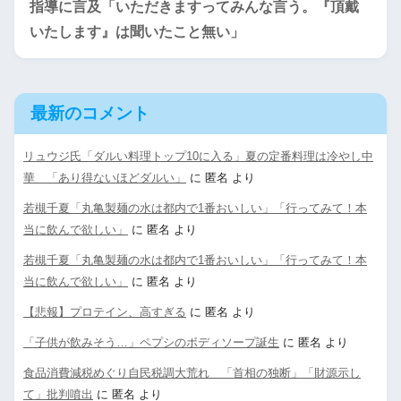
指導に言及「いただきますってみんな言う。『頂戴
いたします』は聞いたこと無い」
最新のコメント
リュウジ氏「ダルい料理トップ10に入る」夏の定番料理は冷やし中
華 「あり得ないほどダルい」
に
匿名
より
若槻千夏「丸亀製麺の水は都内で1番おいしい」「行ってみて！本
当に飲んで欲しい」
に
匿名
より
若槻千夏「丸亀製麺の水は都内で1番おいしい」「行ってみて！本
当に飲んで欲しい」
に
匿名
より
【悲報】プロテイン、高すぎる
に
匿名
より
「子供が飲みそう…」ペプシのボディソープ誕生
に
匿名
より
食品消費減税めぐり自民税調大荒れ 「首相の独断」「財源示し
て」批判噴出
に
匿名
より