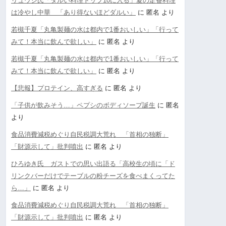
リュウジ氏「ダルい料理トップ10に入る」夏の定番料理
は冷やし中華 「あり得ないほどダルい」
に
匿名
より
若槻千夏「丸亀製麺の水は都内で1番おいしい」「行って
みて！本当に飲んで欲しい」
に
匿名
より
若槻千夏「丸亀製麺の水は都内で1番おいしい」「行って
みて！本当に飲んで欲しい」
に
匿名
より
【悲報】プロテイン、高すぎる
に
匿名
より
「子供が飲みそう…」ペプシのボディソープ誕生
に
匿名
より
食品消費減税めぐり自民税調大荒れ 「首相の独断」
「財源示して」批判噴出
に
匿名
より
ひろゆき氏 ガストでの思い出語る「高校生の頃に「ド
リンクバーだけでテーブルの粉チーズを食べまくってた
ら…」
に
匿名
より
食品消費減税めぐり自民税調大荒れ 「首相の独断」
「財源示して」批判噴出
に
匿名
より