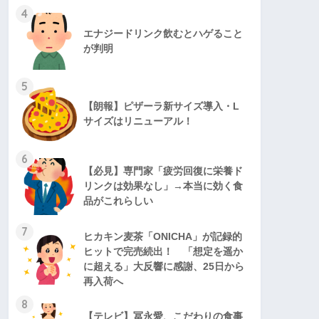
4
エナジードリンク飲むとハゲること
が判明
5
【朗報】ピザーラ新サイズ導入・L
サイズはリニューアル！
6
【必見】専門家「疲労回復に栄養ド
リンクは効果なし」→本当に効く食
品がこれらしい
7
ヒカキン麦茶「ONICHA」が記録的
ヒットで完売続出！ 「想定を遥か
に超える」大反響に感謝、25日から
再入荷へ
8
【テレビ】冨永愛、こだわりの食事