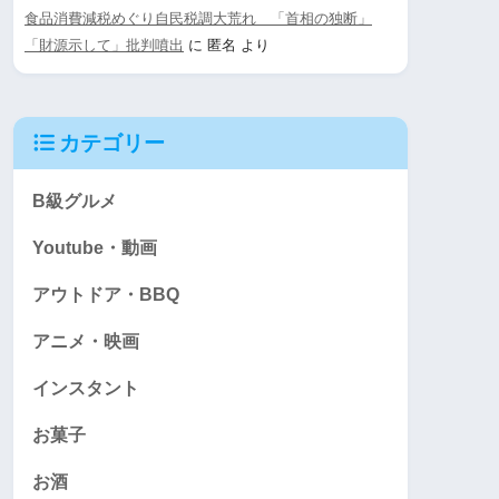
食品消費減税めぐり自民税調大荒れ 「首相の独断」
「財源示して」批判噴出
に
匿名
より
カテゴリー
B級グルメ
Youtube・動画
アウトドア・BBQ
アニメ・映画
インスタント
お菓子
お酒