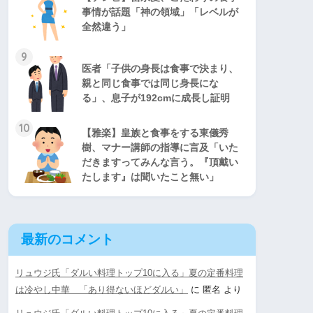
事情が話題「神の領域」「レベルが
全然違う」
9
医者「子供の身長は食事で決まり、
親と同じ食事では同じ身長にな
る」、息子が192cmに成長し証明
10
【雅楽】皇族と食事をする東儀秀
樹、マナー講師の指導に言及「いた
だきますってみんな言う。『頂戴い
たします』は聞いたこと無い」
最新のコメント
リュウジ氏「ダルい料理トップ10に入る」夏の定番料理
は冷やし中華 「あり得ないほどダルい」
に
匿名
より