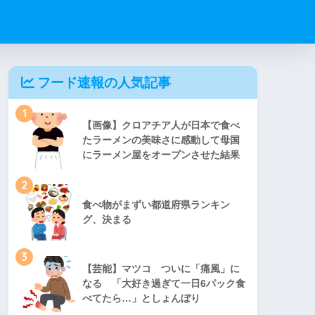
フード速報の人気記事
1
【画像】クロアチア人が日本で食べ
たラーメンの美味さに感動して母国
にラーメン屋をオープンさせた結果
2
食べ物がまずい都道府県ランキン
グ、決まる
3
【芸能】マツコ ついに「痛風」に
なる 「大好き過ぎて一日6パック食
べてたら…」としょんぼり