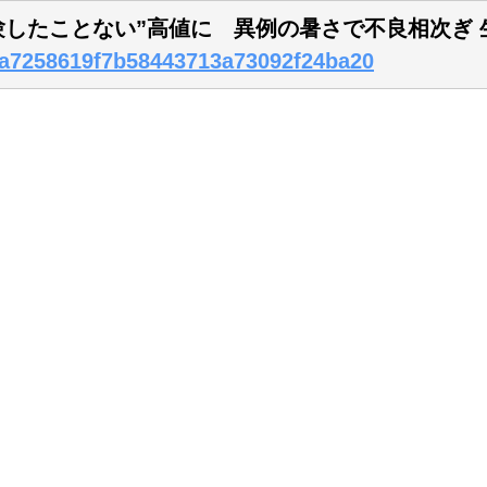
経験したことない”高値に 異例の暑さで不良相次ぎ
8ea7258619f7b58443713a73092f24ba20