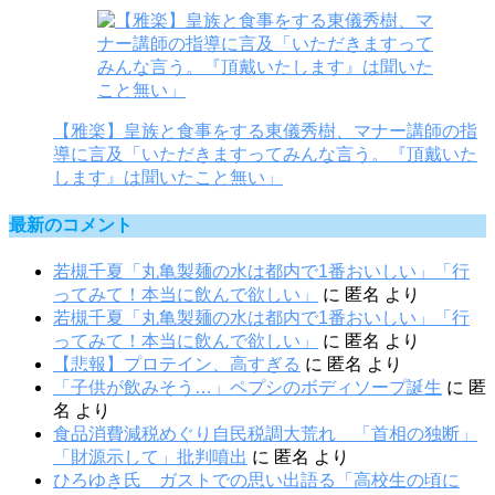
【雅楽】皇族と食事をする東儀秀樹、マナー講師の指
導に言及「いただきますってみんな言う。『頂戴いた
します』は聞いたこと無い」
最新のコメント
若槻千夏「丸亀製麺の水は都内で1番おいしい」「行
ってみて！本当に飲んで欲しい」
に
匿名
より
若槻千夏「丸亀製麺の水は都内で1番おいしい」「行
ってみて！本当に飲んで欲しい」
に
匿名
より
【悲報】プロテイン、高すぎる
に
匿名
より
「子供が飲みそう…」ペプシのボディソープ誕生
に
匿
名
より
食品消費減税めぐり自民税調大荒れ 「首相の独断」
「財源示して」批判噴出
に
匿名
より
ひろゆき氏 ガストでの思い出語る「高校生の頃に