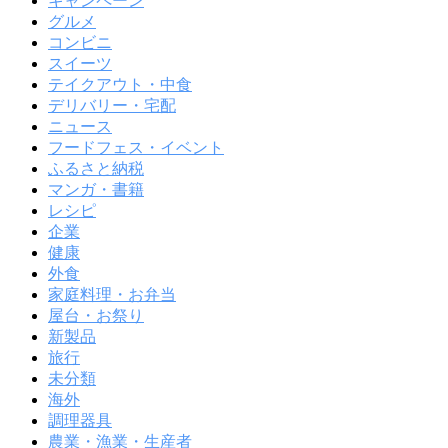
キャンペーン
グルメ
コンビニ
スイーツ
テイクアウト・中食
デリバリー・宅配
ニュース
フードフェス・イベント
ふるさと納税
マンガ・書籍
レシピ
企業
健康
外食
家庭料理・お弁当
屋台・お祭り
新製品
旅行
未分類
海外
調理器具
農業・漁業・生産者