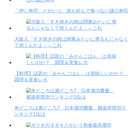
「押し寿司」とかいう、誰も好んで食べない謎の寿司
大阪人「すき焼きの肉は関東みたいに煮るんじゃなく
て焼くんだよ」←これ
【料理】話題の「みかんごはん」は美味しいのか？
調理＆実食レポ
米どころは酒どころ? 日本酒消費量、都道府県別ラ
ンキング1位は