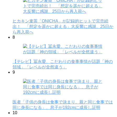
ヒカキン麦茶「ONICHA」が記録的ヒットで完売続
出！ 「想定を遥かに超える」大反響に感謝、25日か
ら再入荷へ
8
【テレビ】冨永愛、こだわりの食事事情が話題「神の
領域」「レベルが全然違う」
9
医者「子供の身長は食事で決まり、親と同じ食事では
同じ身長になる」、息子が192cmに成長し証明
10