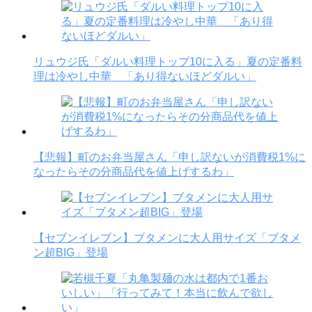
リュウジ氏「ダルい料理トップ10に入る」夏の定番料
理は冷やし中華 「あり得ないほどダルい」
【悲報】町のお弁当屋さん「申し訳ないが消費税1%に
なったらその分商品代を値上げするわ」
【セブンイレブン】ブタメンに大人用サイズ「ブタメ
ン超BIG」登場