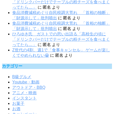
「ドリンクバーだけでテーブルの粉チーズを食べまく
ってたら…」
に
匿名
より
食品消費減税めぐり自民税調大荒れ 「首相の独断」
「財源示して」批判噴出
に
匿名
より
食品消費減税めぐり自民税調大荒れ 「首相の独断」
「財源示して」批判噴出
に
匿名
より
ひろゆき氏 ガストでの思い出語る「高校生の頃に
「ドリンクバーだけでテーブルの粉チーズを食べまく
ってたら…」
に
匿名
より
Z世代の4割、週1で「食事キャンセル」 ゲームが楽し
くてやめられない😁
に
匿名
より
カテゴリー
B級グルメ
Youtube・動画
アウトドア・BBQ
アニメ・映画
インスタント
お菓子
お酒