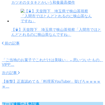
カツオのタタキとかいう和食最高傑作
【🍵】天皇陛下 埼玉県で狭山茶視察「入間市でほと
んどとれるのに狭山茶なんですね」
前の記事
「ご当地のお菓子でこれだけは美味い」←思いついたもの、
VIPP…
次の記事
【衝撃】正直認めてる「料理系YouTuber」挙げろｗｗｗｗ
ｗ…
フード速報の人気記事