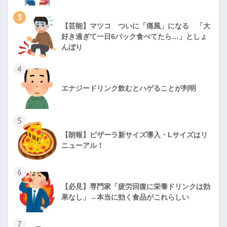
3
【芸能】マツコ ついに「痛風」になる 「大
好き過ぎて一日6パック食べてたら…」としょ
んぼり
4
エナジードリンク飲むとハゲることが判明
5
【朗報】ピザーラ新サイズ導入・Lサイズはリ
ニューアル！
6
【必見】専門家「疲労回復に栄養ドリンクは効
果なし」→本当に効く食品がこれらしい
7