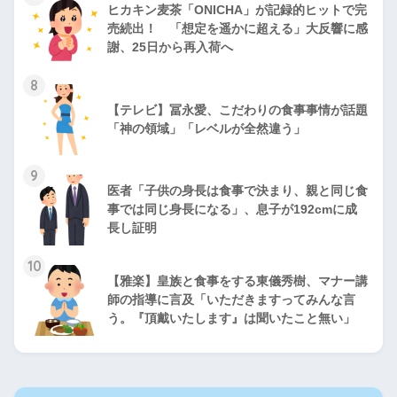
ヒカキン麦茶「ONICHA」が記録的ヒットで完
売続出！ 「想定を遥かに超える」大反響に感
謝、25日から再入荷へ
8
【テレビ】冨永愛、こだわりの食事事情が話題
「神の領域」「レベルが全然違う」
9
医者「子供の身長は食事で決まり、親と同じ食
事では同じ身長になる」、息子が192cmに成
長し証明
10
【雅楽】皇族と食事をする東儀秀樹、マナー講
師の指導に言及「いただきますってみんな言
う。『頂戴いたします』は聞いたこと無い」