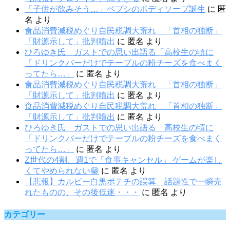
「子供が飲みそう…」ペプシのボディソープ誕生
に
匿
名
より
食品消費減税めぐり自民税調大荒れ 「首相の独断」
「財源示して」批判噴出
に
匿名
より
ひろゆき氏 ガストでの思い出語る「高校生の頃に
「ドリンクバーだけでテーブルの粉チーズを食べまく
ってたら…」
に
匿名
より
食品消費減税めぐり自民税調大荒れ 「首相の独断」
「財源示して」批判噴出
に
匿名
より
食品消費減税めぐり自民税調大荒れ 「首相の独断」
「財源示して」批判噴出
に
匿名
より
ひろゆき氏 ガストでの思い出語る「高校生の頃に
「ドリンクバーだけでテーブルの粉チーズを食べまく
ってたら…」
に
匿名
より
Z世代の4割、週1で「食事キャンセル」 ゲームが楽し
くてやめられない😁
に
匿名
より
【悲報】カルビー白黒ポテチの誤算 話題性で一瞬売
れたものの、その後低迷・・・
に
匿名
より
カテゴリー