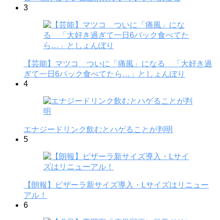
3
【芸能】マツコ ついに「痛風」になる 「大好き過
ぎて一日6パック食べてたら…」としょんぼり
4
エナジードリンク飲むとハゲることが判明
5
【朗報】ピザーラ新サイズ導入・Lサイズはリニュー
アル！
6