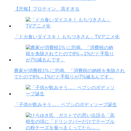
【悲報】プロテイン、高すぎる
「ドカ食いダイスキ！ もちづきさん」TVアニメ化
農家が消費税1% に悲鳴。「消費税の納税を免除され
てたので8%→1%だと手取りが7%減るんです」
「子供が飲みそう…」ペプシのボディソープ誕生