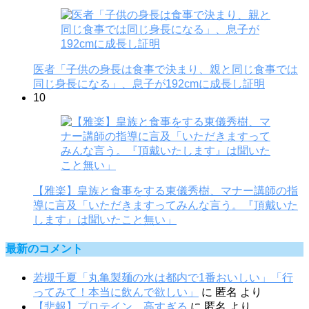
医者「子供の身長は食事で決まり、親と同じ食事では
同じ身長になる」、息子が192cmに成長し証明
10
【雅楽】皇族と食事をする東儀秀樹、マナー講師の指
導に言及「いただきますってみんな言う。『頂戴いた
します』は聞いたこと無い」
最新のコメント
若槻千夏「丸亀製麺の水は都内で1番おいしい」「行
ってみて！本当に飲んで欲しい」
に
匿名
より
【悲報】プロテイン、高すぎる
に
匿名
より