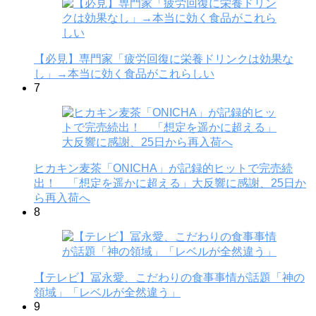
【必見】専門家「疲労回復に栄養ドリンクは効果な
し」→本当に効く食品がこれらしい
7
ヒカキン麦茶「ONICHA」が記録的ヒットで完売続
出！ 「想定を遥かに超える」大反響に感謝、25日か
ら再入荷へ
8
【テレビ】冨永愛、こだわりの食事事情が話題「神の
領域」「レベルが全然違う」
9