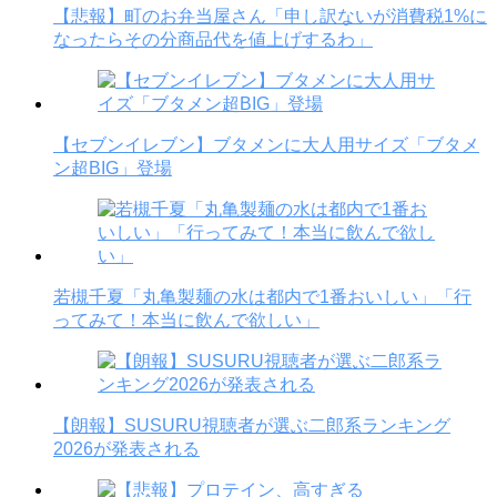
【悲報】町のお弁当屋さん「申し訳ないが消費税1%に
なったらその分商品代を値上げするわ」
【セブンイレブン】ブタメンに大人用サイズ「ブタメ
ン超BIG」登場
若槻千夏「丸亀製麺の水は都内で1番おいしい」「行
ってみて！本当に飲んで欲しい」
【朗報】SUSURU視聴者が選ぶ二郎系ランキング
2026が発表される