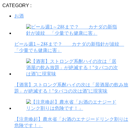
CATEGORY :
お酒
ビール週1～2杯まで？ カナダの新指針が波紋
「少量でも健康に害」
【酒害】ストロング系酎ハイの次は「居酒屋の飲み放
題」が絶滅する！“タバコの次は酒”に現実味
【注意喚起】農水省「お酒のエナジードリンク割りは
危険です！」