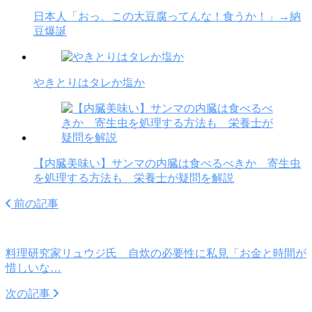
日本人「おっ、この大豆腐ってんな！食うか！」→納
豆爆誕
やきとりはタレか塩か
【内臓美味い】サンマの内臓は食べるべきか 寄生虫
を処理する方法も 栄養士が疑問を解説
前の記事
料理研究家リュウジ氏 自炊の必要性に私見「お金と時間が
惜しいな…
次の記事