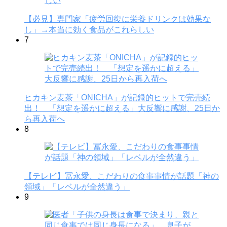
【必見】専門家「疲労回復に栄養ドリンクは効果な
し」→本当に効く食品がこれらしい
7
ヒカキン麦茶「ONICHA」が記録的ヒットで完売続
出！ 「想定を遥かに超える」大反響に感謝、25日か
ら再入荷へ
8
【テレビ】冨永愛、こだわりの食事事情が話題「神の
領域」「レベルが全然違う」
9