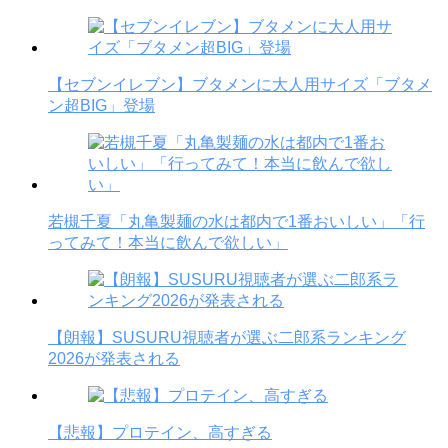
【セブンイレブン】ブタメンに大人用サイズ「ブタメ
ン超BIG」登場
若槻千夏「丸亀製麺の水は都内で1番おいしい」「行
ってみて！本当に飲んで欲しい」
【朗報】SUSURU視聴者が選ぶ二郎系ランキング
2026が発表される
【悲報】プロテイン、高すぎる