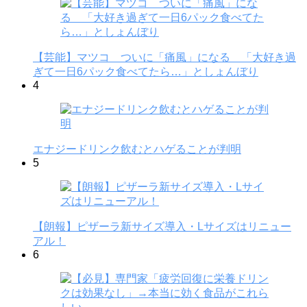
【芸能】マツコ ついに「痛風」になる 「大好き過
ぎて一日6パック食べてたら…」としょんぼり
4
エナジードリンク飲むとハゲることが判明
5
【朗報】ピザーラ新サイズ導入・Lサイズはリニュー
アル！
6