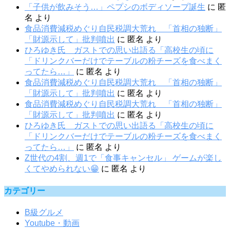
「子供が飲みそう…」ペプシのボディソープ誕生
に
匿
名
より
食品消費減税めぐり自民税調大荒れ 「首相の独断」
「財源示して」批判噴出
に
匿名
より
ひろゆき氏 ガストでの思い出語る「高校生の頃に
「ドリンクバーだけでテーブルの粉チーズを食べまく
ってたら…」
に
匿名
より
食品消費減税めぐり自民税調大荒れ 「首相の独断」
「財源示して」批判噴出
に
匿名
より
食品消費減税めぐり自民税調大荒れ 「首相の独断」
「財源示して」批判噴出
に
匿名
より
ひろゆき氏 ガストでの思い出語る「高校生の頃に
「ドリンクバーだけでテーブルの粉チーズを食べまく
ってたら…」
に
匿名
より
Z世代の4割、週1で「食事キャンセル」 ゲームが楽し
くてやめられない😁
に
匿名
より
カテゴリー
B級グルメ
Youtube・動画