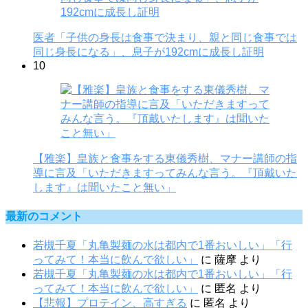
医者「子供の身長は食事で決まり、親と同じ食事では
同じ身長になる」、息子が192cmに成長し証明
10
【雅楽】皇族と食事をする東儀秀樹、マナー講師の指
導に言及「いただきますってみんな言う。『頂戴いた
します』は聞いたこと無い」
最新のコメント
若槻千夏「丸亀製麺の水は都内で1番おいしい」「行
ってみて！本当に飲んで欲しい」
に
薩摩
より
若槻千夏「丸亀製麺の水は都内で1番おいしい」「行
ってみて！本当に飲んで欲しい」
に
匿名
より
【悲報】プロテイン、高すぎる
に
匿名
より