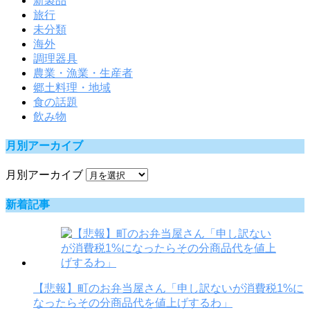
新製品
旅行
未分類
海外
調理器具
農業・漁業・生産者
郷土料理・地域
食の話題
飲み物
月別アーカイブ
月別アーカイブ
新着記事
【悲報】町のお弁当屋さん「申し訳ないが消費税1%に
なったらその分商品代を値上げするわ」