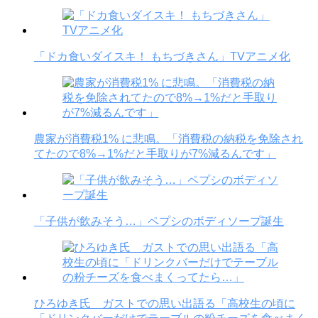
「ドカ食いダイスキ！ もちづきさん」TVアニメ化
農家が消費税1% に悲鳴。「消費税の納税を免除され
てたので8%→1%だと手取りが7%減るんです」
「子供が飲みそう…」ペプシのボディソープ誕生
ひろゆき氏 ガストでの思い出語る「高校生の頃に