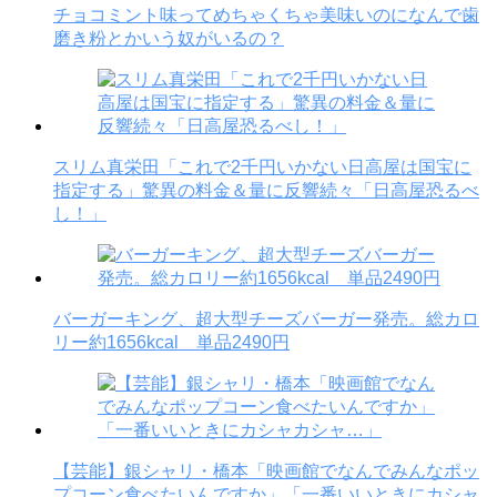
チョコミント味ってめちゃくちゃ美味いのになんで歯
磨き粉とかいう奴がいるの？
スリム真栄田「これで2千円いかない日高屋は国宝に
指定する」驚異の料金＆量に反響続々「日高屋恐るべ
し！」
バーガーキング、超大型チーズバーガー発売。総カロ
リー約1656kcal 単品2490円
【芸能】銀シャリ・橋本「映画館でなんでみんなポッ
プコーン食べたいんですか」「一番いいときにカシャ