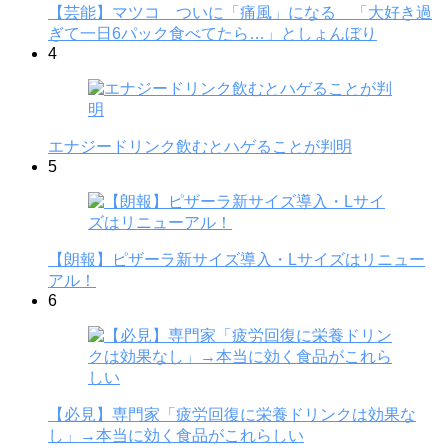
【芸能】マツコ ついに「痛風」になる 「大好き過
ぎて一日6パック食べてたら…」としょんぼり
4
エナジードリンク飲むとハゲることが判明
5
【朗報】ピザーラ新サイズ導入・Lサイズはリニュー
アル！
6
【必見】専門家「疲労回復に栄養ドリンクは効果な
し」→本当に効く食品がこれらしい