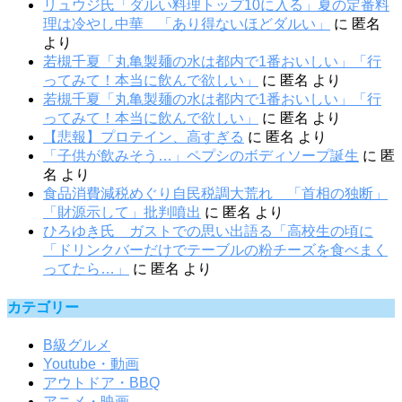
リュウジ氏「ダルい料理トップ10に入る」夏の定番料
理は冷やし中華 「あり得ないほどダルい」
に
匿名
より
若槻千夏「丸亀製麺の水は都内で1番おいしい」「行
ってみて！本当に飲んで欲しい」
に
匿名
より
若槻千夏「丸亀製麺の水は都内で1番おいしい」「行
ってみて！本当に飲んで欲しい」
に
匿名
より
【悲報】プロテイン、高すぎる
に
匿名
より
「子供が飲みそう…」ペプシのボディソープ誕生
に
匿
名
より
食品消費減税めぐり自民税調大荒れ 「首相の独断」
「財源示して」批判噴出
に
匿名
より
ひろゆき氏 ガストでの思い出語る「高校生の頃に
「ドリンクバーだけでテーブルの粉チーズを食べまく
ってたら…」
に
匿名
より
カテゴリー
B級グルメ
Youtube・動画
アウトドア・BBQ
アニメ・映画