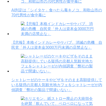
AI判定は「シイタケ」食べたら毒キノコ、和歌山市の
70代男性が食中毒に
【悲報】本格インドカレーやケバブ、消滅の危機 自
民党「外人は資本金3000万円未満の店禁止な」
シャトレーゼのケーキやピザをそのまま高額提供して
いる疑惑の京都人気観光地カフェをシャトレーゼが内
偵調査「弊社の製品で間違いない」