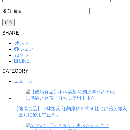
名前
SHARE
ポスト
シェア
はてブ
LINE
CATEGORY :
ニュース
【健康食品】小林製薬 紅麹原料を約50社に供給と発表
「直ちに使用中止を」