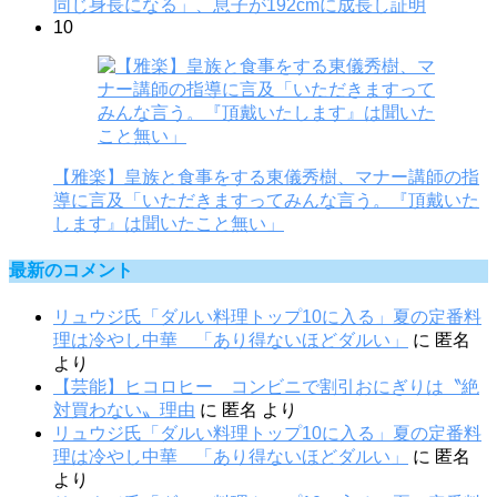
同じ身長になる」、息子が192cmに成長し証明
10
【雅楽】皇族と食事をする東儀秀樹、マナー講師の指
導に言及「いただきますってみんな言う。『頂戴いた
します』は聞いたこと無い」
最新のコメント
リュウジ氏「ダルい料理トップ10に入る」夏の定番料
理は冷やし中華 「あり得ないほどダルい」
に
匿名
より
【芸能】ヒコロヒー コンビニで割引おにぎりは〝絶
対買わない〟理由
に
匿名
より
リュウジ氏「ダルい料理トップ10に入る」夏の定番料
理は冷やし中華 「あり得ないほどダルい」
に
匿名
より