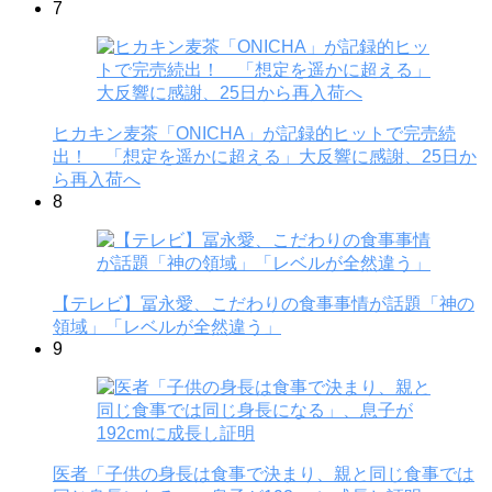
7
ヒカキン麦茶「ONICHA」が記録的ヒットで完売続
出！ 「想定を遥かに超える」大反響に感謝、25日か
ら再入荷へ
8
【テレビ】冨永愛、こだわりの食事事情が話題「神の
領域」「レベルが全然違う」
9
医者「子供の身長は食事で決まり、親と同じ食事では