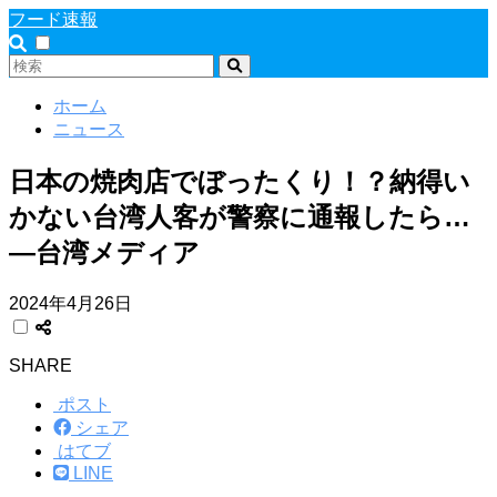
フード速報
ホーム
ニュース
日本の焼肉店でぼったくり！？納得い
かない台湾人客が警察に通報したら…
―台湾メディア
2024年4月26日
SHARE
ポスト
シェア
はてブ
LINE