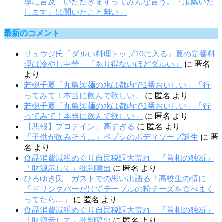
導に言及「いただきますってみんな言う。『頂戴いた
します』は聞いたこと無い」
最新のコメント
リュウジ氏「ダルい料理トップ10に入る」夏の定番料
理は冷やし中華 「あり得ないほどダルい」
に
匿名
より
若槻千夏「丸亀製麺の水は都内で1番おいしい」「行
ってみて！本当に飲んで欲しい」
に
匿名
より
若槻千夏「丸亀製麺の水は都内で1番おいしい」「行
ってみて！本当に飲んで欲しい」
に
匿名
より
【悲報】プロテイン、高すぎる
に
匿名
より
「子供が飲みそう…」ペプシのボディソープ誕生
に
匿
名
より
食品消費減税めぐり自民税調大荒れ 「首相の独断」
「財源示して」批判噴出
に
匿名
より
ひろゆき氏 ガストでの思い出語る「高校生の頃に
「ドリンクバーだけでテーブルの粉チーズを食べまく
ってたら…」
に
匿名
より
食品消費減税めぐり自民税調大荒れ 「首相の独断」
「財源示して」批判噴出
に
匿名
より