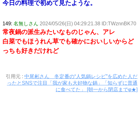
今日の料理で初めて見たような。
149:
名無しさん
2024/05/26(日) 04:29:21.38 ID:TWznnBK70
常夜鍋の派生みたいなものじゃん、アレ
白菜でもほうれん草でも確かにおいしいからど
っちも好きだけれど
引用元 :
中尾彬さん 冬定番の“人気鍋レシピ”を広めた人だ
ったとSNSで注目「我が家も大好物な鍋」「知らずに普通
に食べてた」 [朝一から閉店までφ★]