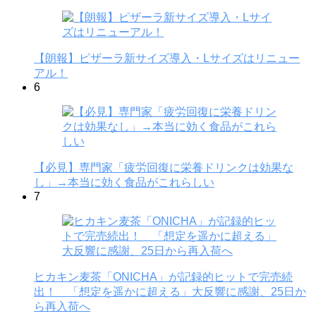
【朗報】ピザーラ新サイズ導入・Lサイズはリニュー
アル！
6
【必見】専門家「疲労回復に栄養ドリンクは効果な
し」→本当に効く食品がこれらしい
7
ヒカキン麦茶「ONICHA」が記録的ヒットで完売続
出！ 「想定を遥かに超える」大反響に感謝、25日か
ら再入荷へ