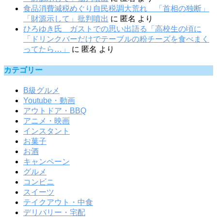
食品消費減税めぐり自民税調大荒れ 「首相の独断」
「財源示して」批判噴出
に
匿名
より
ひろゆき氏 ガストでの思い出語る「高校生の頃に
「ドリンクバーだけでテーブルの粉チーズを食べまく
ってたら…」
に
匿名
より
カテゴリー
B級グルメ
Youtube・動画
アウトドア・BBQ
アニメ・映画
インスタント
お菓子
お酒
キャンペーン
グルメ
コンビニ
スイーツ
テイクアウト・中食
デリバリー・宅配