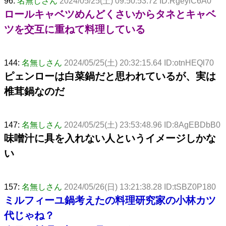
96:
名無しさん
2024/05/25(土) 09:50:53.72 ID:RgeylC6A0
ロールキャベツめんどくさいからタネとキャベ
ツを交互に重ねて料理している
144:
名無しさん
2024/05/25(土) 20:32:15.64 ID:otnHEQl70
ピェンローは白菜鍋だと思われているが、実は
椎茸鍋なのだ
147:
名無しさん
2024/05/25(土) 23:53:48.96 ID:8AgEBDbB0
味噌汁に具を入れない人というイメージしかな
い
157:
名無しさん
2024/05/26(日) 13:21:38.28 ID:tSBZ0P180
ミルフィーユ鍋考えたの料理研究家の小林カツ
代じゃね？