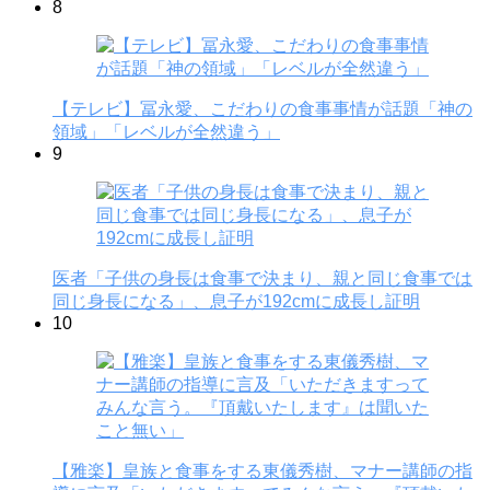
8
【テレビ】冨永愛、こだわりの食事事情が話題「神の
領域」「レベルが全然違う」
9
医者「子供の身長は食事で決まり、親と同じ食事では
同じ身長になる」、息子が192cmに成長し証明
10
【雅楽】皇族と食事をする東儀秀樹、マナー講師の指