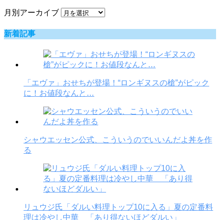
月別アーカイブ
新着記事
「エヴァ」おせちが登場！“ロンギヌスの槍”がピック
に！お値段なんと…
シャウエッセン公式、こういうのでいいんだよ丼を作
る
リュウジ氏「ダルい料理トップ10に入る」夏の定番料
理は冷やし中華 「あり得ないほどダルい」