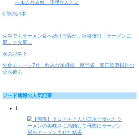
ール入れる奴、迷惑なんだよ
前の記事
火事でもラーメン食べ続ける客が…歌舞伎町「ラーメン二
郎」で火事…
次の記事
外食チェーン7社、飲み放題継続 厚労省、適正飲酒指針の
公表後も
フード速報の人気記事
1