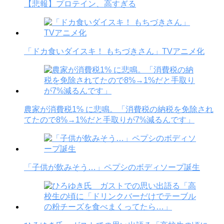
【悲報】プロテイン、高すぎる
「ドカ食いダイスキ！ もちづきさん」TVアニメ化
農家が消費税1% に悲鳴。「消費税の納税を免除され
てたので8%→1%だと手取りが7%減るんです」
「子供が飲みそう…」ペプシのボディソープ誕生