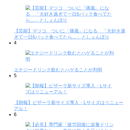
【芸能】マツコ ついに「痛風」になる 「大好き過
ぎて一日6パック食べてたら…」としょんぼり
4
エナジードリンク飲むとハゲることが判明
5
【朗報】ピザーラ新サイズ導入・Lサイズはリニュー
アル！
6