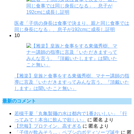
医者「子供の身長は食事で決まり、親と同じ食事では
同じ身長になる」、息子が192cmに成長し証明
10
【雅楽】皇族と食事をする東儀秀樹、マナー講師の指
導に言及「いただきますってみんな言う。『頂戴いた
します』は聞いたこと無い」
最新のコメント
若槻千夏「丸亀製麺の水は都内で1番おいしい」「行
ってみて！本当に飲んで欲しい」
に
匿名
より
【悲報】プロテイン、高すぎる
に
匿名
より
「子供が飲みそう…」ペプシのボディソープ誕生
に
匿