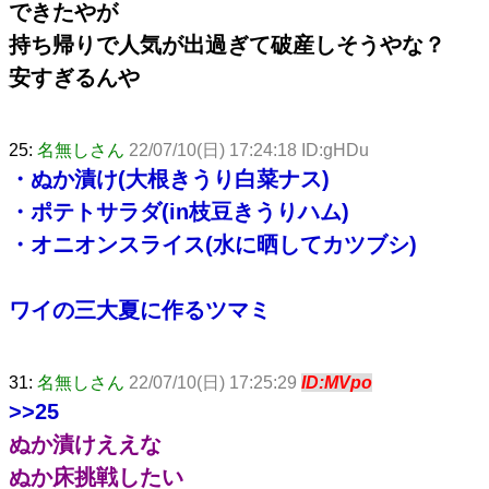
できたやが
持ち帰りで人気が出過ぎて破産しそうやな？
安すぎるんや
25:
名無しさん
22/07/10(日) 17:24:18 ID:gHDu
・ぬか漬け(大根きうり白菜ナス)
・ポテトサラダ(in枝豆きうりハム)
・オニオンスライス(水に晒してカツブシ)
ワイの三大夏に作るツマミ
31:
名無しさん
22/07/10(日) 17:25:29
ID:MVpo
>>25
ぬか漬けええな
ぬか床挑戦したい