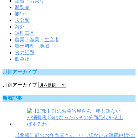
屋台・お祭り
新製品
旅行
未分類
海外
調理器具
農業・漁業・生産者
郷土料理・地域
食の話題
飲み物
月別アーカイブ
月別アーカイブ
新着記事
【悲報】町のお弁当屋さん「申し訳ないが消費税1%に