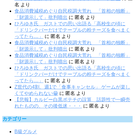
名
より
食品消費減税めぐり自民税調大荒れ 「首相の独断」
「財源示して」批判噴出
に
匿名
より
ひろゆき氏 ガストでの思い出語る「高校生の頃に
「ドリンクバーだけでテーブルの粉チーズを食べまく
ってたら…」
に
匿名
より
食品消費減税めぐり自民税調大荒れ 「首相の独断」
「財源示して」批判噴出
に
匿名
より
食品消費減税めぐり自民税調大荒れ 「首相の独断」
「財源示して」批判噴出
に
匿名
より
ひろゆき氏 ガストでの思い出語る「高校生の頃に
「ドリンクバーだけでテーブルの粉チーズを食べまく
ってたら…」
に
匿名
より
Z世代の4割、週1で「食事キャンセル」 ゲームが楽し
くてやめられない😁
に
匿名
より
【悲報】カルビー白黒ポテチの誤算 話題性で一瞬売
れたものの、その後低迷・・・
に
匿名
より
カテゴリー
B級グルメ