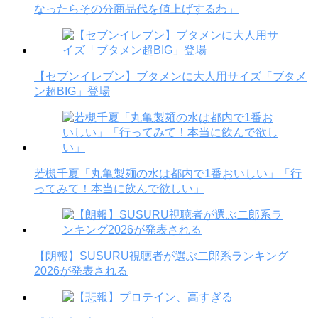
なったらその分商品代を値上げするわ」
【セブンイレブン】ブタメンに大人用サイズ「ブタメ
ン超BIG」登場
若槻千夏「丸亀製麺の水は都内で1番おいしい」「行
ってみて！本当に飲んで欲しい」
【朗報】SUSURU視聴者が選ぶ二郎系ランキング
2026が発表される