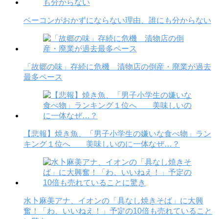
ベーコンがおかずにならない理由、誰にも分からない
「故郷の味」存続に危機 漬物店の倒産・廃業が過去
最多ペース
【悲報】焼き魚、「男子小学生の嫌いな食べ物」ラン
キング１位へ 美味しいのに一体なぜ…？
水卜麻美アナ、イオンの「具なし焼きそば」に大興
奮！「わ、いいねえ！」予定の10倍も売れていること