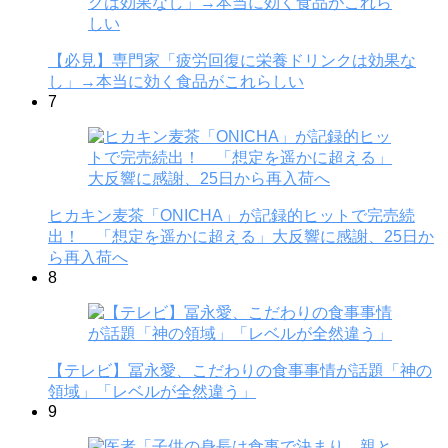
【必見】専門家「疲労回復に栄養ドリンクは効果な
し」→本当に効く食品がこれらしい
7
ヒカキン麦茶「ONICHA」が記録的ヒットで完売続
出！ 「想定を遥かに超える」大反響に感謝、25日か
ら再入荷へ
8
【テレビ】冨永愛、こだわりの食事事情が話題「神の
領域」「レベルが全然違う」
9