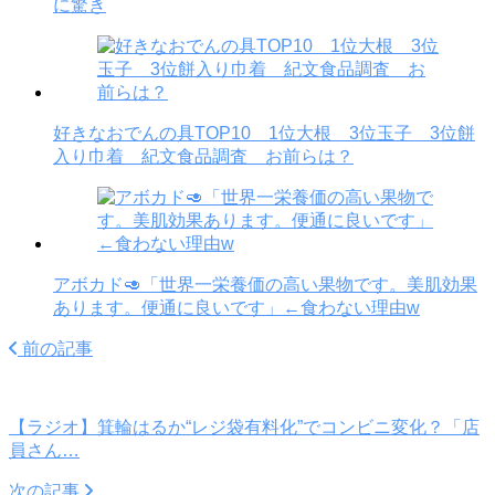
に驚き
好きなおでんの具TOP10 1位大根 3位玉子 3位餅
入り巾着 紀文食品調査 お前らは？
アボカド🥑「世界一栄養価の高い果物です。美肌効果
あります。便通に良いです」←食わない理由w
前の記事
【ラジオ】箕輪はるか“レジ袋有料化”でコンビニ変化？「店
員さん…
次の記事