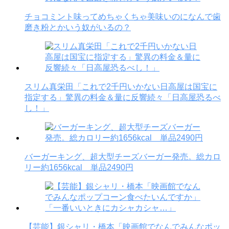
チョコミント味ってめちゃくちゃ美味いのになんで歯
磨き粉とかいう奴がいるの？
スリム真栄田「これで2千円いかない日高屋は国宝に
指定する」驚異の料金＆量に反響続々「日高屋恐るべ
し！」
バーガーキング、超大型チーズバーガー発売。総カロ
リー約1656kcal 単品2490円
【芸能】銀シャリ・橋本「映画館でなんでみんなポッ