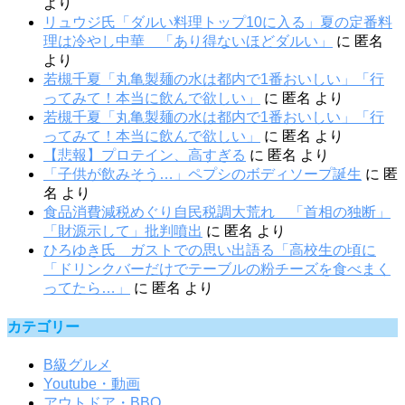
より
リュウジ氏「ダルい料理トップ10に入る」夏の定番料
理は冷やし中華 「あり得ないほどダルい」
に
匿名
より
若槻千夏「丸亀製麺の水は都内で1番おいしい」「行
ってみて！本当に飲んで欲しい」
に
匿名
より
若槻千夏「丸亀製麺の水は都内で1番おいしい」「行
ってみて！本当に飲んで欲しい」
に
匿名
より
【悲報】プロテイン、高すぎる
に
匿名
より
「子供が飲みそう…」ペプシのボディソープ誕生
に
匿
名
より
食品消費減税めぐり自民税調大荒れ 「首相の独断」
「財源示して」批判噴出
に
匿名
より
ひろゆき氏 ガストでの思い出語る「高校生の頃に
「ドリンクバーだけでテーブルの粉チーズを食べまく
ってたら…」
に
匿名
より
カテゴリー
B級グルメ
Youtube・動画
アウトドア・BBQ