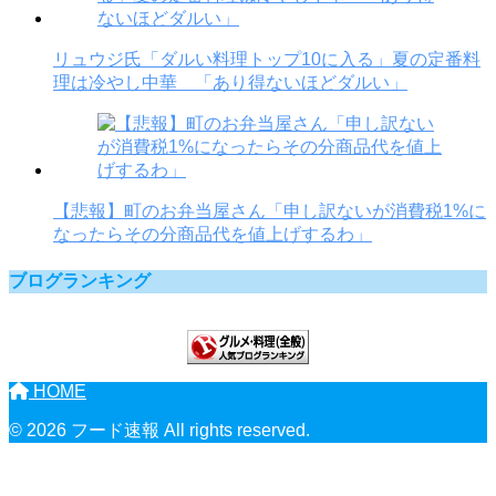
リュウジ氏「ダルい料理トップ10に入る」夏の定番料
理は冷やし中華 「あり得ないほどダルい」
【悲報】町のお弁当屋さん「申し訳ないが消費税1%に
なったらその分商品代を値上げするわ」
ブログランキング
HOME
© 2026 フード速報 All rights reserved.