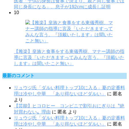
医者「子供の身長は食事で決まり、親と同じ食事では
同じ身長になる」、息子が192cmに成長し証明
10
【雅楽】皇族と食事をする東儀秀樹、マナー講師の指
導に言及「いただきますってみんな言う。『頂戴いた
します』は聞いたこと無い」
最新のコメント
リュウジ氏「ダルい料理トップ10に入る」夏の定番料
理は冷やし中華 「あり得ないほどダルい」
に
匿名
より
【芸能】ヒコロヒー コンビニで割引おにぎりは〝絶
対買わない〟理由
に
匿名
より
リュウジ氏「ダルい料理トップ10に入る」夏の定番料
理は冷やし中華 「あり得ないほどダルい」
に
匿名