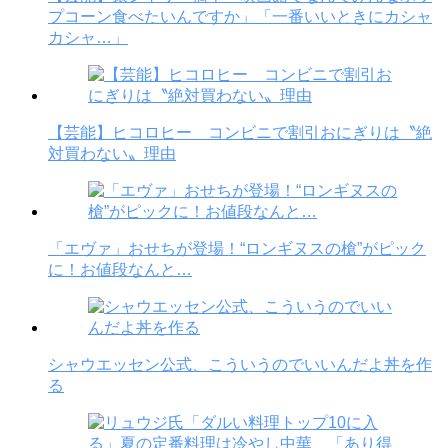
プコーン食べたいんですか」「一番いいときにカシャ
カシャ…」
【芸能】ヒコロヒー コンビニで割引おにぎりは〝絶
対買わない〟理由
「エヴァ」おせちが登場！“ロンギヌスの槍”がピック
に！お値段なんと…
シャウエッセン公式、こういうのでいいんだよ丼を作
る