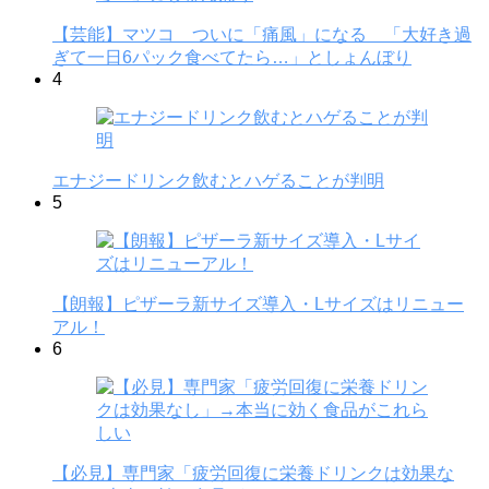
【芸能】マツコ ついに「痛風」になる 「大好き過
ぎて一日6パック食べてたら…」としょんぼり
4
エナジードリンク飲むとハゲることが判明
5
【朗報】ピザーラ新サイズ導入・Lサイズはリニュー
アル！
6
【必見】専門家「疲労回復に栄養ドリンクは効果な