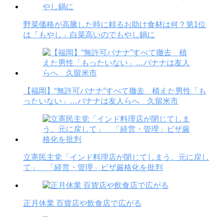
野菜価格が高騰した時に頼るお助け食材は何？第1位
は「もやし」白菜高いのでもやし鍋に
【福岡】“無許可バナナ”すべて撤去 植えた男性「も
ったいない」…バナナは友人らへ 久留米市
立憲民主党「インド料理店が閉じてしまう。元に戻し
て」 「経営・管理」ビザ厳格化を批判
正月休業 百貨店や飲食店で広がる