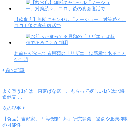
【飲食店】無断キャンセル「ノーショー」対策続々、
コロナ後の宴会復活で
お前らが食ってる貝類の「サザエ」は新種であること
が判明
前の記事
よく買う1位は「東京ばな奈」、もらって嬉しい1位は北海
道銘菓!…
次の記事
【食品】吉野家、「高機能牛丼」研究開発 過食や肥満抑制
の可能性