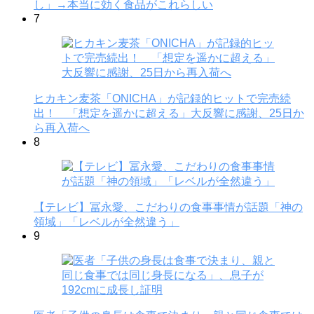
し」→本当に効く食品がこれらしい
7
ヒカキン麦茶「ONICHA」が記録的ヒットで完売続
出！ 「想定を遥かに超える」大反響に感謝、25日か
ら再入荷へ
8
【テレビ】冨永愛、こだわりの食事事情が話題「神の
領域」「レベルが全然違う」
9