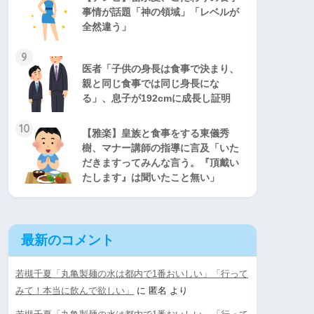
事情が話題「神の領域」「レベルが
全然違う」
9
医者「子供の身長は食事で決まり、
親と同じ食事では同じ身長にな
る」、息子が192cmに成長し証明
10
【雅楽】皇族と食事をする東儀秀
樹、マナー講師の指導に言及「いた
だきますってみんな言う。『頂戴い
たします』は聞いたこと無い」
最新のコメント
若槻千夏「丸亀製麺の水は都内で1番おいしい」「行って
みて！本当に飲んで欲しい」
に
匿名
より