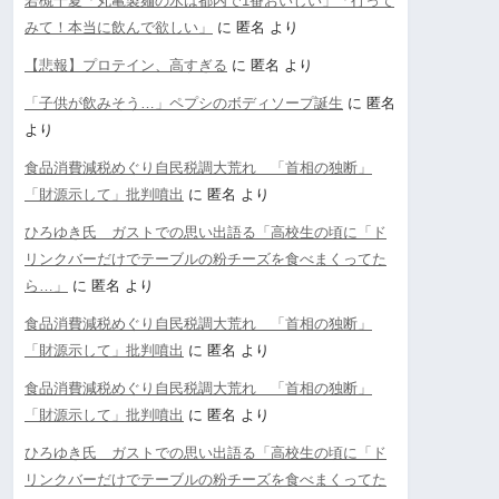
若槻千夏「丸亀製麺の水は都内で1番おいしい」「行って
みて！本当に飲んで欲しい」
に
匿名
より
【悲報】プロテイン、高すぎる
に
匿名
より
「子供が飲みそう…」ペプシのボディソープ誕生
に
匿名
より
食品消費減税めぐり自民税調大荒れ 「首相の独断」
「財源示して」批判噴出
に
匿名
より
ひろゆき氏 ガストでの思い出語る「高校生の頃に「ド
リンクバーだけでテーブルの粉チーズを食べまくってた
ら…」
に
匿名
より
食品消費減税めぐり自民税調大荒れ 「首相の独断」
「財源示して」批判噴出
に
匿名
より
食品消費減税めぐり自民税調大荒れ 「首相の独断」
「財源示して」批判噴出
に
匿名
より
ひろゆき氏 ガストでの思い出語る「高校生の頃に「ド
リンクバーだけでテーブルの粉チーズを食べまくってた