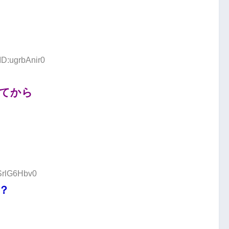
ID:ugrbAnir0
てから
:SrlG6Hbv0
？