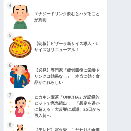
4
エナジードリンク飲むとハゲること
が判明
5
【朗報】ピザーラ新サイズ導入・L
サイズはリニューアル！
6
【必見】専門家「疲労回復に栄養ド
リンクは効果なし」→本当に効く食
品がこれらしい
7
ヒカキン麦茶「ONICHA」が記録的
ヒットで完売続出！ 「想定を遥か
に超える」大反響に感謝、25日から
再入荷へ
8
【テレビ】冨永愛、こだわりの食事