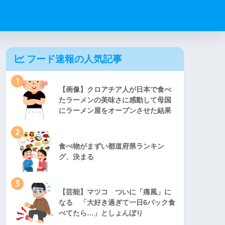
フード速報の人気記事
1
【画像】クロアチア人が日本で食べ
たラーメンの美味さに感動して母国
にラーメン屋をオープンさせた結果
2
食べ物がまずい都道府県ランキン
グ、決まる
3
【芸能】マツコ ついに「痛風」に
なる 「大好き過ぎて一日6パック食
べてたら…」としょんぼり