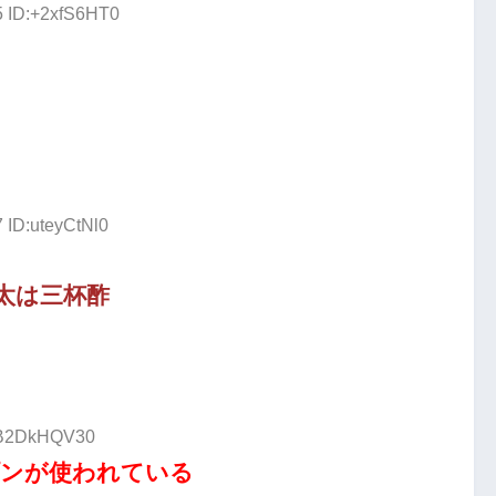
5 ID:+2xfS6HT0
 ID:uteyCtNl0
太は三杯酢
D:B2DkHQV30
プンが使われている