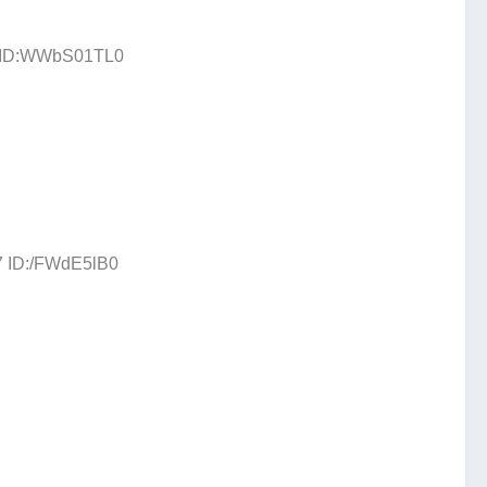
9 ID:WWbS01TL0
7 ID:/FWdE5lB0