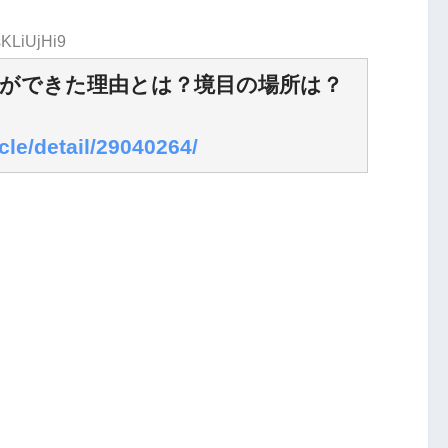
sKLiUjHi9
ができた理由とは？境目の場所は？
cle/detail/29040264/