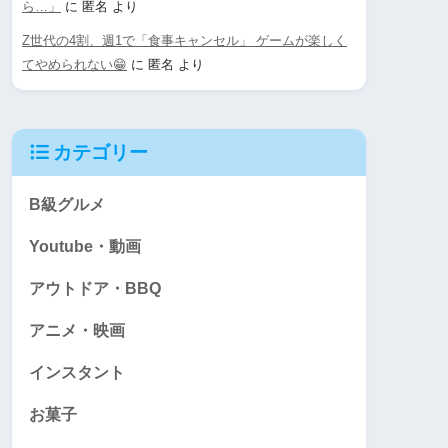
ら…」
に
匿名
より
Z世代の4割、週1で「食事キャンセル」 ゲームが楽しく
てやめられない😁
に
匿名
より
カテゴリー
B級グルメ
Youtube・動画
アウトドア・BBQ
アニメ・映画
インスタント
お菓子