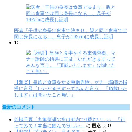
医者「子供の身長は食事で決まり、親と同じ食事では
同じ身長になる」、息子が192cmに成長し証明
10
【雅楽】皇族と食事をする東儀秀樹、マナー講師の指
導に言及「いただきますってみんな言う。『頂戴いた
します』は聞いたこと無い」
最新のコメント
若槻千夏「丸亀製麺の水は都内で1番おいしい」「行
ってみて！本当に飲んで欲しい」
に
匿名
より
【悲報】プロテイン、高すぎる
に
匿名
より