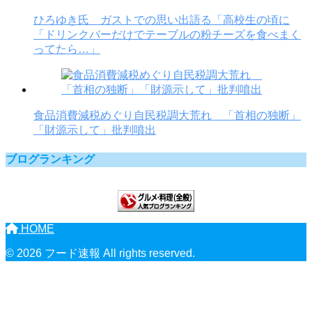
ひろゆき氏 ガストでの思い出語る「高校生の頃に
「ドリンクバーだけでテーブルの粉チーズを食べまく
ってたら…」
食品消費減税めぐり自民税調大荒れ 「首相の独断」
「財源示して」批判噴出
ブログランキング
HOME
© 2026 フード速報 All rights reserved.