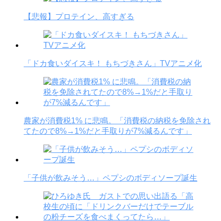
【悲報】プロテイン、高すぎる
「ドカ食いダイスキ！ もちづきさん」TVアニメ化
農家が消費税1% に悲鳴。「消費税の納税を免除され
てたので8%→1%だと手取りが7%減るんです」
「子供が飲みそう…」ペプシのボディソープ誕生