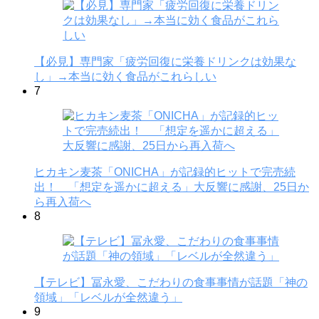
【必見】専門家「疲労回復に栄養ドリンクは効果な
し」→本当に効く食品がこれらしい
7
ヒカキン麦茶「ONICHA」が記録的ヒットで完売続
出！ 「想定を遥かに超える」大反響に感謝、25日か
ら再入荷へ
8
【テレビ】冨永愛、こだわりの食事事情が話題「神の
領域」「レベルが全然違う」
9