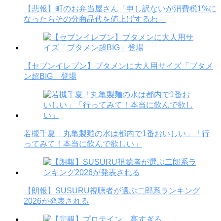
【悲報】町のお弁当屋さん「申し訳ないが消費税1%に
なったらその分商品代を値上げするわ」
【セブンイレブン】ブタメンに大人用サイズ「ブタメ
ン超BIG」登場
若槻千夏「丸亀製麺の水は都内で1番おいしい」「行
ってみて！本当に飲んで欲しい」
【朗報】SUSURU視聴者が選ぶ二郎系ランキング
2026が発表される