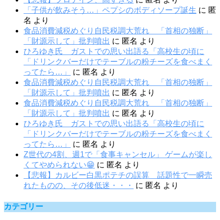
「子供が飲みそう…」ペプシのボディソープ誕生
に
匿
名
より
食品消費減税めぐり自民税調大荒れ 「首相の独断」
「財源示して」批判噴出
に
匿名
より
ひろゆき氏 ガストでの思い出語る「高校生の頃に
「ドリンクバーだけでテーブルの粉チーズを食べまく
ってたら…」
に
匿名
より
食品消費減税めぐり自民税調大荒れ 「首相の独断」
「財源示して」批判噴出
に
匿名
より
食品消費減税めぐり自民税調大荒れ 「首相の独断」
「財源示して」批判噴出
に
匿名
より
ひろゆき氏 ガストでの思い出語る「高校生の頃に
「ドリンクバーだけでテーブルの粉チーズを食べまく
ってたら…」
に
匿名
より
Z世代の4割、週1で「食事キャンセル」 ゲームが楽し
くてやめられない😁
に
匿名
より
【悲報】カルビー白黒ポテチの誤算 話題性で一瞬売
れたものの、その後低迷・・・
に
匿名
より
カテゴリー