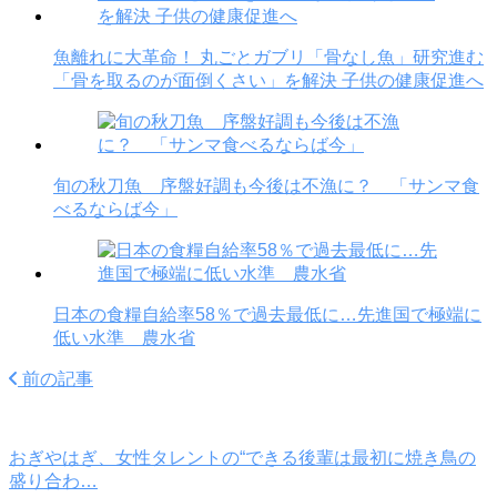
魚離れに大革命！ 丸ごとガブリ「骨なし魚」研究進む
「骨を取るのが面倒くさい」を解決 子供の健康促進へ
旬の秋刀魚 序盤好調も今後は不漁に？ 「サンマ食
べるならば今」
日本の食糧自給率58％で過去最低に…先進国で極端に
低い水準 農水省
前の記事
おぎやはぎ、女性タレントの“できる後輩は最初に焼き鳥の
盛り合わ…