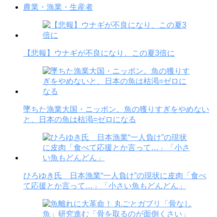
農業・漁業・生産者
【悲報】ウナギが不良になり、この夏3倍に
墜ちた漁業大国・ニッポン。魚の獲りすぎをやめない
と、日本の魚は枯渇=ゼロになる
ひろゆき氏 日本漁業“一人負け”の現状に皮肉「食べ
て応援とか言って…」「小さい魚もどんどん」