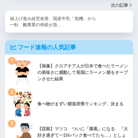
次の記事
値上げ進み経営改善、国産牛乳「危機」から
一転 酪農業の倒産が急…
フード速報の人気記事
1
【画像】クロアチア人が日本で食べたラーメン
の美味さに感動して母国にラーメン屋をオープ
ンさせた結果
2
食べ物がまずい都道府県ランキング、決まる
3
【芸能】マツコ ついに「痛風」になる 「大
好き過ぎて一日6パック食べてたら…」としょ