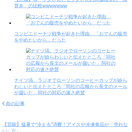
苔弁」の比較wwwwwww
コンビニドーナツ戦争が起きた理由、「おでんの販売
をやめたいから」だった
ナイツ塙、ラジオでローソンのコーヒーカップが紛ら
わしいと伝えたところ「同社の広報から長文のメール
が届いた」同社の対応の速さ絶賛
前の記事
【芸能】猛暑で“冷える”消費！アイスや冷凍食品が「売れな
い」な…