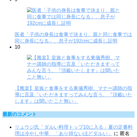
医者「子供の身長は食事で決まり、親と同じ食事では
同じ身長になる」、息子が192cmに成長し証明
10
【雅楽】皇族と食事をする東儀秀樹、マナー講師の指
導に言及「いただきますってみんな言う。『頂戴いた
します』は聞いたこと無い」
最新のコメント
リュウジ氏「ダルい料理トップ10に入る」夏の定番料
理は冷やし中華 「あり得ないほどダルい」
に
匿名