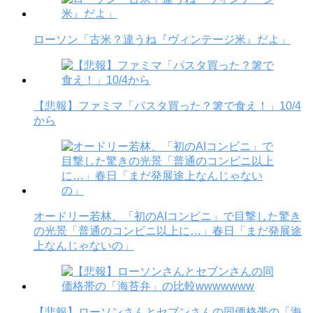
ローソン「古米？違うね『ヴィンテージ米』だよ」
【悲報】ファミマ「パスタ買った？箸で食え！」10/4
から
オードリー若林、「初のAIコンビニ」で目撃した驚き
の光景「普通のコンビニ以上に…」春日「まだ発展途
上なんじゃないの」
【悲報】ローソンさんとセブンさんの同価格帯の「海