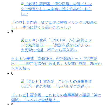
【必見】専門家「疲労回復に栄養ドリンクは効果な
し」→本当に効く食品がこれらしい
7
ヒカキン麦茶「ONICHA」が記録的ヒットで完売続
出！ 「想定を遥かに超える」大反響に感謝、25日か
ら再入荷へ
8
【テレビ】冨永愛、こだわりの食事事情が話題「神の
領域」「レベルが全然違う」
9