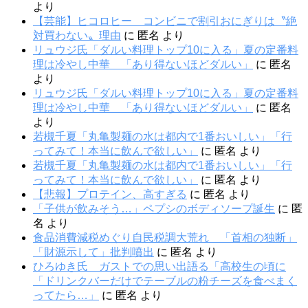
より
【芸能】ヒコロヒー コンビニで割引おにぎりは〝絶
対買わない〟理由
に
匿名
より
リュウジ氏「ダルい料理トップ10に入る」夏の定番料
理は冷やし中華 「あり得ないほどダルい」
に
匿名
より
リュウジ氏「ダルい料理トップ10に入る」夏の定番料
理は冷やし中華 「あり得ないほどダルい」
に
匿名
より
若槻千夏「丸亀製麺の水は都内で1番おいしい」「行
ってみて！本当に飲んで欲しい」
に
匿名
より
若槻千夏「丸亀製麺の水は都内で1番おいしい」「行
ってみて！本当に飲んで欲しい」
に
匿名
より
【悲報】プロテイン、高すぎる
に
匿名
より
「子供が飲みそう…」ペプシのボディソープ誕生
に
匿
名
より
食品消費減税めぐり自民税調大荒れ 「首相の独断」
「財源示して」批判噴出
に
匿名
より
ひろゆき氏 ガストでの思い出語る「高校生の頃に
「ドリンクバーだけでテーブルの粉チーズを食べまく
ってたら…」
に
匿名
より