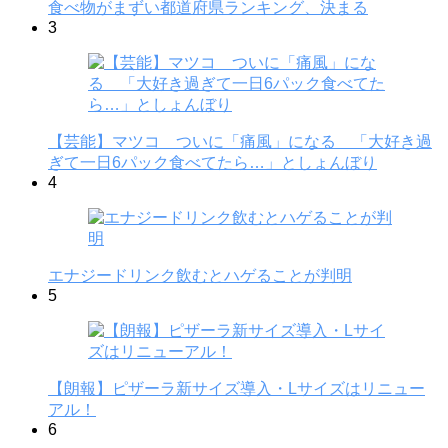
食べ物がまずい都道府県ランキング、決まる
3
【芸能】マツコ ついに「痛風」になる 「大好き過
ぎて一日6パック食べてたら…」としょんぼり
4
エナジードリンク飲むとハゲることが判明
5
【朗報】ピザーラ新サイズ導入・Lサイズはリニュー
アル！
6