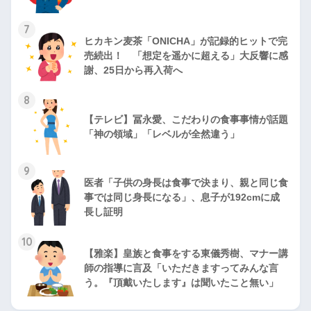
7
ヒカキン麦茶「ONICHA」が記録的ヒットで完
売続出！ 「想定を遥かに超える」大反響に感
謝、25日から再入荷へ
8
【テレビ】冨永愛、こだわりの食事事情が話題
「神の領域」「レベルが全然違う」
9
医者「子供の身長は食事で決まり、親と同じ食
事では同じ身長になる」、息子が192cmに成
長し証明
10
【雅楽】皇族と食事をする東儀秀樹、マナー講
師の指導に言及「いただきますってみんな言
う。『頂戴いたします』は聞いたこと無い」