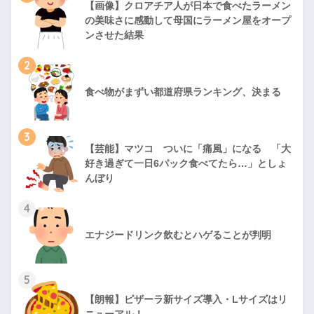
【画像】クロアチア人が日本で食べたラーメン
の美味さに感動して母国にラーメン屋をオープ
ンさせた結果
2
食べ物がまずい都道府県ランキング、決まる
3
【芸能】マツコ ついに「痛風」になる 「大
好き過ぎて一日6パック食べてたら…」としょ
んぼり
4
エナジードリンク飲むとハゲることが判明
5
【朗報】ピザーラ新サイズ導入・Lサイズはリ
ニューアル！