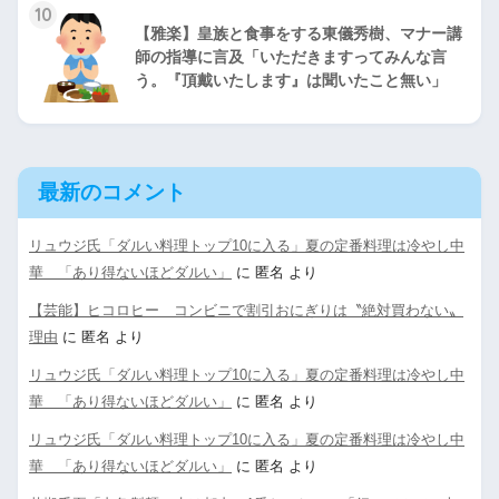
10
【雅楽】皇族と食事をする東儀秀樹、マナー講
師の指導に言及「いただきますってみんな言
う。『頂戴いたします』は聞いたこと無い」
最新のコメント
リュウジ氏「ダルい料理トップ10に入る」夏の定番料理は冷やし中
華 「あり得ないほどダルい」
に
匿名
より
【芸能】ヒコロヒー コンビニで割引おにぎりは〝絶対買わない〟
理由
に
匿名
より
リュウジ氏「ダルい料理トップ10に入る」夏の定番料理は冷やし中
華 「あり得ないほどダルい」
に
匿名
より
リュウジ氏「ダルい料理トップ10に入る」夏の定番料理は冷やし中
華 「あり得ないほどダルい」
に
匿名
より