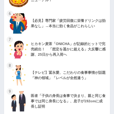
6
【必見】専門家「疲労回復に栄養ドリンクは効
果なし」→本当に効く食品がこれらしい
7
ヒカキン麦茶「ONICHA」が記録的ヒットで完
売続出！ 「想定を遥かに超える」大反響に感
謝、25日から再入荷へ
8
【テレビ】冨永愛、こだわりの食事事情が話題
「神の領域」「レベルが全然違う」
9
医者「子供の身長は食事で決まり、親と同じ食
事では同じ身長になる」、息子が192cmに成
長し証明