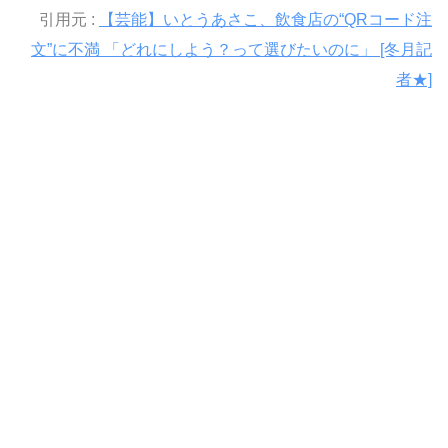
引用元 :
【芸能】いとうあさこ、飲食店の“QRコード注
文”に不満 「どれにしよう？って選びたいのに」 [冬月記
者★]