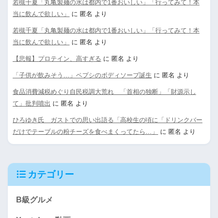
若槻千夏「丸亀製麺の水は都内で1番おいしい」「行ってみて！本
当に飲んで欲しい」
に
匿名
より
若槻千夏「丸亀製麺の水は都内で1番おいしい」「行ってみて！本
当に飲んで欲しい」
に
匿名
より
【悲報】プロテイン、高すぎる
に
匿名
より
「子供が飲みそう…」ペプシのボディソープ誕生
に
匿名
より
食品消費減税めぐり自民税調大荒れ 「首相の独断」「財源示し
て」批判噴出
に
匿名
より
ひろゆき氏 ガストでの思い出語る「高校生の頃に「ドリンクバー
だけでテーブルの粉チーズを食べまくってたら…」
に
匿名
より
カテゴリー
B級グルメ