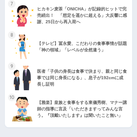
7
ヒカキン麦茶「ONICHA」が記録的ヒットで完
売続出！ 「想定を遥かに超える」大反響に感
謝、25日から再入荷へ
8
【テレビ】冨永愛、こだわりの食事事情が話題
「神の領域」「レベルが全然違う」
9
医者「子供の身長は食事で決まり、親と同じ食
事では同じ身長になる」、息子が192cmに成
長し証明
10
【雅楽】皇族と食事をする東儀秀樹、マナー講
師の指導に言及「いただきますってみんな言
う。『頂戴いたします』は聞いたこと無い」