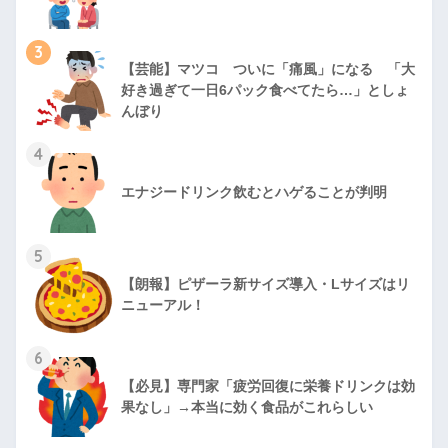
3
【芸能】マツコ ついに「痛風」になる 「大
好き過ぎて一日6パック食べてたら…」としょ
んぼり
4
エナジードリンク飲むとハゲることが判明
5
【朗報】ピザーラ新サイズ導入・Lサイズはリ
ニューアル！
6
【必見】専門家「疲労回復に栄養ドリンクは効
果なし」→本当に効く食品がこれらしい