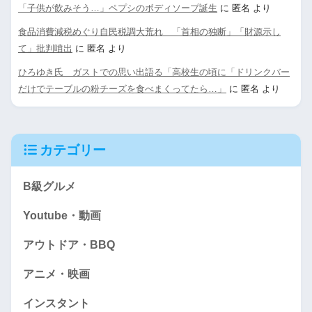
「子供が飲みそう…」ペプシのボディソープ誕生
に
匿名
より
食品消費減税めぐり自民税調大荒れ 「首相の独断」「財源示し
て」批判噴出
に
匿名
より
ひろゆき氏 ガストでの思い出語る「高校生の頃に「ドリンクバー
だけでテーブルの粉チーズを食べまくってたら…」
に
匿名
より
カテゴリー
B級グルメ
Youtube・動画
アウトドア・BBQ
アニメ・映画
インスタント