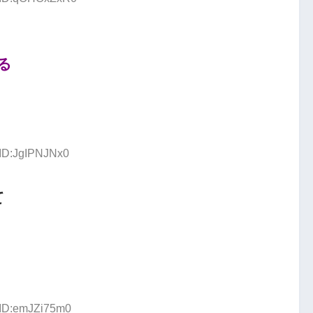
る
 ID:JgIPNJNx0
て
 ID:emJZi75m0