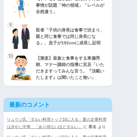
事情が話題「神の領域」「レベルが
全然違う」
9
医者「子供の身長は食事で決まり、
親と同じ食事では同じ身長にな
る」、息子が192cmに成長し証明
10
【雅楽】皇族と食事をする東儀秀
樹、マナー講師の指導に言及「いた
だきますってみんな言う。『頂戴い
たします』は聞いたこと無い」
最新のコメント
リュウジ氏「ダルい料理トップ10に入る」夏の定番料理
は冷やし中華 「あり得ないほどダルい」
に
匿名
より