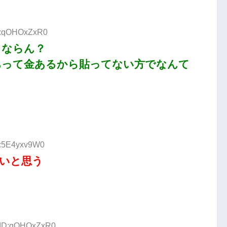
ID:qOHOxZxR0
くならん？
あって金あるから貼ってない方でなんて
D:5E4yxv9W0
いと思う
1 ID:qOHOxZxR0