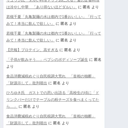
リュウジ氏「ダルい料理トップ10に入る」夏の定番料理
は冷やし中華 「あり得ないほどダルい」
に
匿名
より
若槻千夏「丸亀製麺の水は都内で1番おいしい」「行って
みて！本当に飲んで欲しい」
に
匿名
より
若槻千夏「丸亀製麺の水は都内で1番おいしい」「行って
みて！本当に飲んで欲しい」
に
匿名
より
【悲報】プロテイン、高すぎる
に
匿名
より
「子供が飲みそう…」ペプシのボディソープ誕生
に
匿名
より
食品消費減税めぐり自民税調大荒れ 「首相の独断」
「財源示して」批判噴出
に
匿名
より
ひろゆき氏 ガストでの思い出語る「高校生の頃に「ド
リンクバーだけでテーブルの粉チーズを食べまくってた
ら…」
に
匿名
より
食品消費減税めぐり自民税調大荒れ 「首相の独断」
「財源示して」批判噴出
に
匿名
より