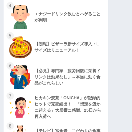
4
エナジードリンク飲むとハゲること
が判明
5
【朗報】ピザーラ新サイズ導入・L
サイズはリニューアル！
6
【必見】専門家「疲労回復に栄養ド
リンクは効果なし」→本当に効く食
品がこれらしい
7
ヒカキン麦茶「ONICHA」が記録的
ヒットで完売続出！ 「想定を遥か
に超える」大反響に感謝、25日から
再入荷へ
8
【テレビ】冨永愛、こだわりの食事