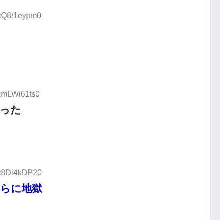
D:Q8/1eypm0
D:mLWi61ts0
った
D:8Di4kDP20
らに地獄