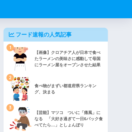
フード速報の人気記事
1
【画像】クロアチア人が日本で食べ
たラーメンの美味さに感動して母国
にラーメン屋をオープンさせた結果
2
食べ物がまずい都道府県ランキン
グ、決まる
3
【芸能】マツコ ついに「痛風」に
なる 「大好き過ぎて一日6パック食
べてたら…」としょんぼり