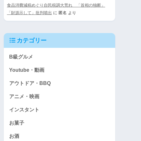
食品消費減税めぐり自民税調大荒れ 「首相の独断」
「財源示して」批判噴出
に
匿名
より
カテゴリー
B級グルメ
Youtube・動画
アウトドア・BBQ
アニメ・映画
インスタント
お菓子
お酒