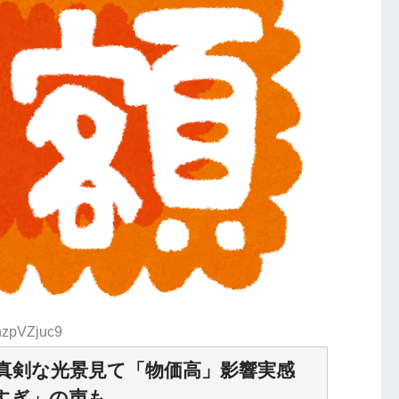
:nzpVZjuc9
に真剣な光景見て「物価高」影響実感
すぎ」の声も