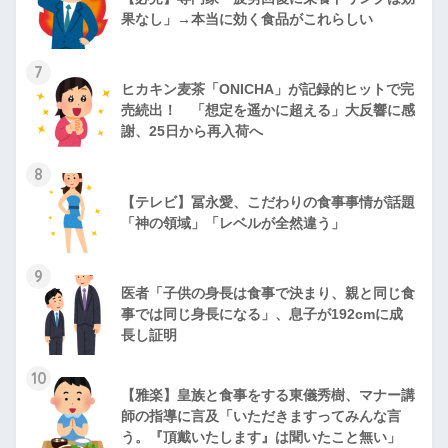
果なし」→本当に効く食品がこれらしい
7
ヒカキン麦茶「ONICHA」が記録的ヒットで完
売続出！ 「想定を遥かに超える」大反響に感
謝、25日から再入荷へ
8
【テレビ】冨永愛、こだわりの食事事情が話題
「神の領域」「レベルが全然違う」
9
医者「子供の身長は食事で決まり、親と同じ食
事では同じ身長になる」、息子が192cmに成
長し証明
10
【雅楽】皇族と食事をする東儀秀樹、マナー講
師の指導に言及「いただきますってみんな言
う。『頂戴いたします』は聞いたこと無い」