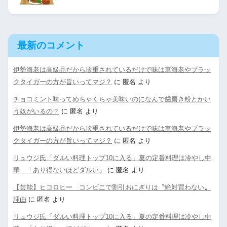
最新のコメント
伊勢海老は高級品だから珍重されているだけで味は車海老やブラッ
クタイガーの方が旨いってマジ？
に
匿名
より
チョコミント味ってめちゃくちゃ美味いのになんで歯磨き粉とかい
う奴がいるの？
に
匿名
より
伊勢海老は高級品だから珍重されているだけで味は車海老やブラッ
クタイガーの方が旨いってマジ？
に
匿名
より
リュウジ氏「ダルい料理トップ10に入る」夏の定番料理は冷やし中
華 「あり得ないほどダルい」
に
匿名
より
【芸能】ヒコロヒー コンビニで割引おにぎりは〝絶対買わない〟
理由
に
匿名
より
リュウジ氏「ダルい料理トップ10に入る」夏の定番料理は冷やし中