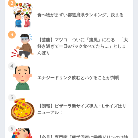
2
食べ物がまずい都道府県ランキング、決まる
3
【芸能】マツコ ついに「痛風」になる 「大
好き過ぎて一日6パック食べてたら…」としょ
んぼり
4
エナジードリンク飲むとハゲることが判明
5
【朗報】ピザーラ新サイズ導入・Lサイズはリ
ニューアル！
6
【必見】専門家「疲労回復に栄養ドリンクは効