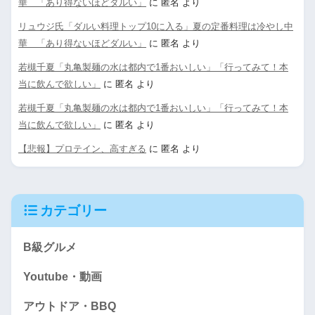
華 「あり得ないほどダルい」
に
匿名
より
リュウジ氏「ダルい料理トップ10に入る」夏の定番料理は冷やし中
華 「あり得ないほどダルい」
に
匿名
より
若槻千夏「丸亀製麺の水は都内で1番おいしい」「行ってみて！本
当に飲んで欲しい」
に
匿名
より
若槻千夏「丸亀製麺の水は都内で1番おいしい」「行ってみて！本
当に飲んで欲しい」
に
匿名
より
【悲報】プロテイン、高すぎる
に
匿名
より
カテゴリー
B級グルメ
Youtube・動画
アウトドア・BBQ