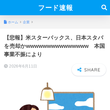
フード速報
ホーム
企業
【悲報】米スターバックス、日本スタバ
を売却かwwwwwwwwwwwwwww 本国
事業不振により
2026年6月11日