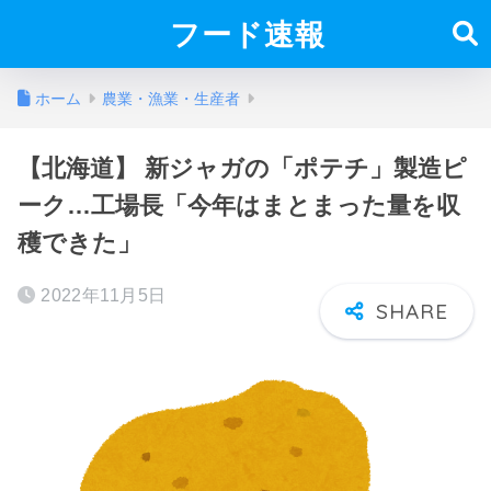
フード速報
ホーム
農業・漁業・生産者
【北海道】 新ジャガの「ポテチ」製造ピ
ーク…工場長「今年はまとまった量を収
穫できた」
2022年11月5日