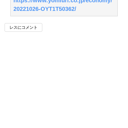
https://www.yomiuri.co.jp/economy/
20221026-OYT1T50362/
レスにコメント