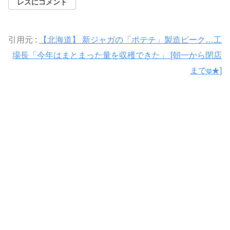
レスにコメント
引用元 :
【北海道】 新ジャガの「ポテチ」製造ピーク…工
場長「今年はまとまった量を収穫できた」 [朝一から閉店
までφ★]