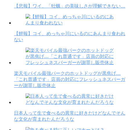
【悲報】ワイ、「牡蠣」の美味しさが理解できない…
【鯉報】コイ、めっちゃ川にいるのにあんまり食われ
ない
楽天モバイル最強パークのホットドッグが黒焦げ…
「これ普通です」店員の対応にフレッシュネスバーガ
ーが謝罪し販売休止
日本人って生で食べるの異常に好きだけどなんでそん
な文化が育まれたんだろうな