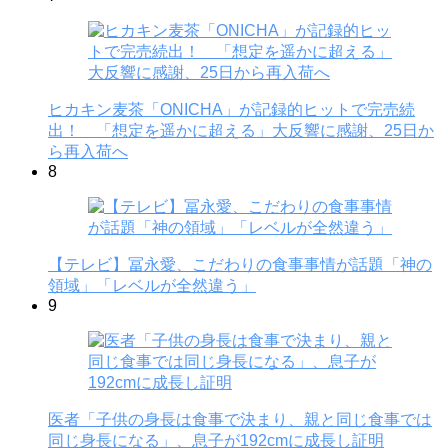
ヒカキン麦茶「ONICHA」が記録的ヒットで完売続
出！ 「想定を遥かに超える」大反響に感謝、25日か
ら再入荷へ
8
【テレビ】冨永愛、こだわりの食事事情が話題「神の
領域」「レベルが全然違う」
9
医者「子供の身長は食事で決まり、親と同じ食事では
同じ身長になる」、息子が192cmに成長し証明