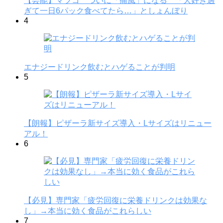
【芸能】マツコ ついに「痛風」になる 「大好き過
ぎて一日6パック食べてたら…」としょんぼり
4
エナジードリンク飲むとハゲることが判明
5
【朗報】ピザーラ新サイズ導入・Lサイズはリニュー
アル！
6
【必見】専門家「疲労回復に栄養ドリンクは効果な
し」→本当に効く食品がこれらしい
7