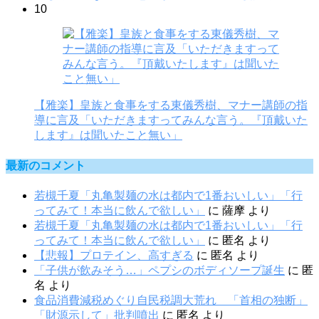
10
【雅楽】皇族と食事をする東儀秀樹、マナー講師の指
導に言及「いただきますってみんな言う。『頂戴いた
します』は聞いたこと無い」
最新のコメント
若槻千夏「丸亀製麺の水は都内で1番おいしい」「行
ってみて！本当に飲んで欲しい」
に
薩摩
より
若槻千夏「丸亀製麺の水は都内で1番おいしい」「行
ってみて！本当に飲んで欲しい」
に
匿名
より
【悲報】プロテイン、高すぎる
に
匿名
より
「子供が飲みそう…」ペプシのボディソープ誕生
に
匿
名
より
食品消費減税めぐり自民税調大荒れ 「首相の独断」
「財源示して」批判噴出
に
匿名
より