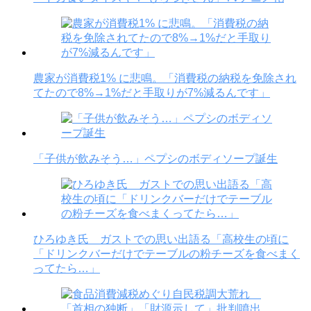
農家が消費税1% に悲鳴。「消費税の納税を免除され
てたので8%→1%だと手取りが7%減るんです」
「子供が飲みそう…」ペプシのボディソープ誕生
ひろゆき氏 ガストでの思い出語る「高校生の頃に
「ドリンクバーだけでテーブルの粉チーズを食べまく
ってたら…」