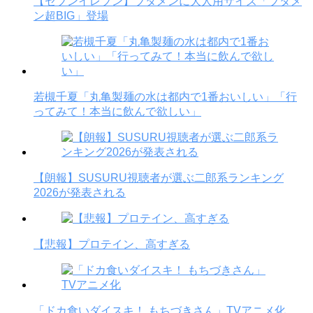
【セブンイレブン】ブタメンに大人用サイズ「ブタメ
ン超BIG」登場
若槻千夏「丸亀製麺の水は都内で1番おいしい」「行
ってみて！本当に飲んで欲しい」
【朗報】SUSURU視聴者が選ぶ二郎系ランキング
2026が発表される
【悲報】プロテイン、高すぎる
「ドカ食いダイスキ！ もちづきさん」TVアニメ化