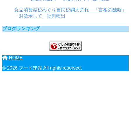
食品消費減税めぐり自民税調大荒れ 「首相の独断」
「財源示して」批判噴出
ブログランキング
HOME
© 2026 フード速報 All rights reserved.