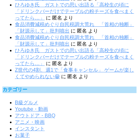
ひろゆき氏 ガストでの思い出語る「高校生の頃に
「ドリンクバーだけでテーブルの粉チーズを食べまく
ってたら…」
に
匿名
より
食品消費減税めぐり自民税調大荒れ 「首相の独断」
「財源示して」批判噴出
に
匿名
より
食品消費減税めぐり自民税調大荒れ 「首相の独断」
「財源示して」批判噴出
に
匿名
より
ひろゆき氏 ガストでの思い出語る「高校生の頃に
「ドリンクバーだけでテーブルの粉チーズを食べまく
ってたら…」
に
匿名
より
Z世代の4割、週1で「食事キャンセル」 ゲームが楽し
くてやめられない😁
に
匿名
より
カテゴリー
B級グルメ
Youtube・動画
アウトドア・BBQ
アニメ・映画
インスタント
お菓子