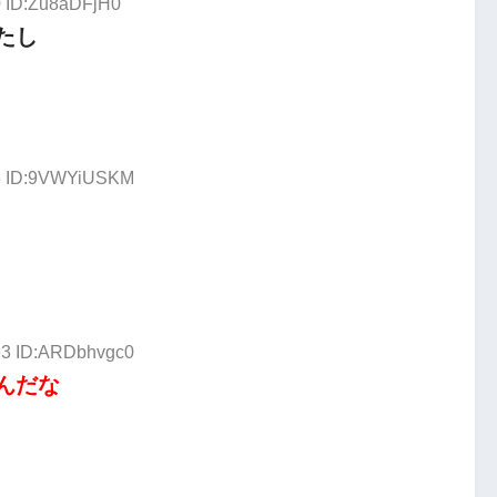
0 ID:Zu8aDFjH0
たし
46 ID:9VWYiUSKM
.63 ID:ARDbhvgc0
んだな