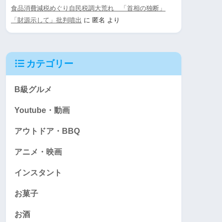
食品消費減税めぐり自民税調大荒れ 「首相の独断」
「財源示して」批判噴出
に
匿名
より
カテゴリー
B級グルメ
Youtube・動画
アウトドア・BBQ
アニメ・映画
インスタント
お菓子
お酒