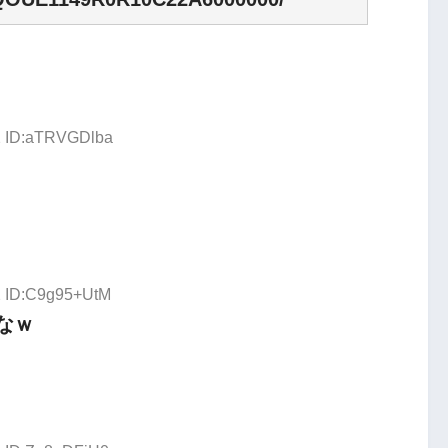
42 ID:aTRVGDlba
2 ID:C9g95+UtM
なｗ