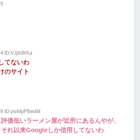
15
4 ID:VJjih8lXa
してないわ
けのサイト
.39 ID:ywMpPBedM
だと評価低いラーメン屋が近所にあるんやが、
てそれ以来Googleしか信用してないわ