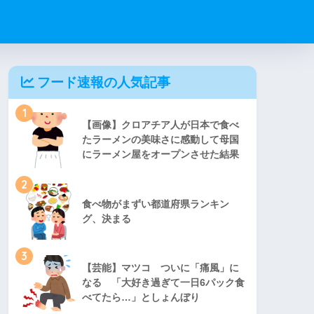
フード速報の人気記事
1
【画像】クロアチア人が日本で食べ
たラーメンの美味さに感動して母国
にラーメン屋をオープンさせた結果
2
食べ物がまずい都道府県ランキン
グ、決まる
3
【芸能】マツコ ついに「痛風」に
なる 「大好き過ぎて一日6パック食
べてたら…」としょんぼり