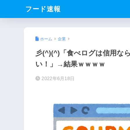
フード速報
ホーム
企業
彡(^)(^)「食べログは信用な
い！」→結果ｗｗｗｗ
2022年6月18日