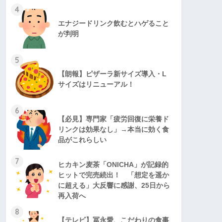
4
エナジードリンク飲むとハゲること
が判明
5
【朗報】ピザーラ新サイズ導入・L
サイズはリニューアル！
6
【必見】専門家「疲労回復に栄養ド
リンクは効果なし」→本当に効く食
品がこれらしい
7
ヒカキン麦茶「ONICHA」が記録的
ヒットで完売続出！ 「想定を遥か
に超える」大反響に感謝、25日から
再入荷へ
8
【テレビ】冨永愛、こだわりの食事