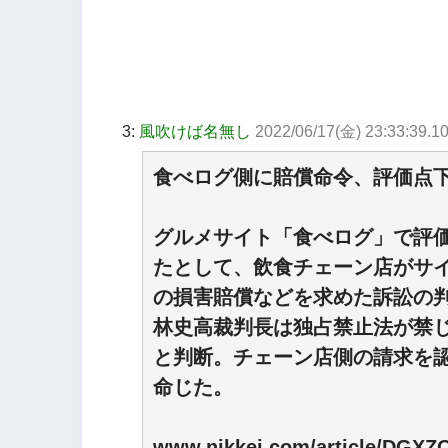
3:
風吹けば名無し
2022/06/17(金) 23:33:39.1
食べログ側に賠償命令、評価点
グルメサイト「食べログ」で評
たとして、飲食チェーン店がサイ
の損害賠償などを求めた訴訟の判
林史高裁判長は独占禁止法が禁
と判断。チェーン店側の請求を認
命じた。
www.nikkei.com/article/DGX