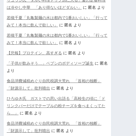
リュウジ氏「ダルい料理トップ10に入る」夏の定番料理
は冷やし中華 「あり得ないほどダルい」
に
匿名
より
若槻千夏「丸亀製麺の水は都内で1番おいしい」「行って
みて！本当に飲んで欲しい」
に
匿名
より
若槻千夏「丸亀製麺の水は都内で1番おいしい」「行って
みて！本当に飲んで欲しい」
に
匿名
より
【悲報】プロテイン、高すぎる
に
匿名
より
「子供が飲みそう…」ペプシのボディソープ誕生
に
匿名
より
食品消費減税めぐり自民税調大荒れ 「首相の独断」
「財源示して」批判噴出
に
匿名
より
ひろゆき氏 ガストでの思い出語る「高校生の頃に「ド
リンクバーだけでテーブルの粉チーズを食べまくってた
ら…」
に
匿名
より
食品消費減税めぐり自民税調大荒れ 「首相の独断」
「財源示して」批判噴出
に
匿名
より