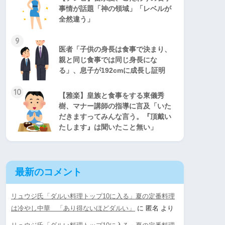
事情が話題「神の領域」「レベルが
全然違う」
9
医者「子供の身長は食事で決まり、
親と同じ食事では同じ身長にな
る」、息子が192cmに成長し証明
10
【雅楽】皇族と食事をする東儀秀
樹、マナー講師の指導に言及「いた
だきますってみんな言う。『頂戴い
たします』は聞いたこと無い」
最新のコメント
リュウジ氏「ダルい料理トップ10に入る」夏の定番料理
は冷やし中華 「あり得ないほどダルい」
に
匿名
より