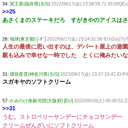
34:
冥王星(福井県) [US]
2022/06/17(金) 23:38:59.72 ID:09QE
>>25
あさくまのステーキだろ すがきやのアイスはさ
26:
地球(東京都) [ﾆﾀﾞ]
2022/06/17(金) 23:24:31.56 ID:hZuj27y
人生の最後に思い出すのは、デパート屋上の遊園
親も込みで幸せな一時でした とくに俺みたいな
31:
環状星雲(神奈川県) [US]
2022/06/17(金) 23:37:10.42 ID:
スガキヤのソフトクリーム
57:
かみのけ座銀河団(大阪府) [EU]
2022/06/18(土) 00:30:52.
>>31
うむ。ストロベリーサンデーにチョコサンデー
クリームぜんざいにソフトクリーム