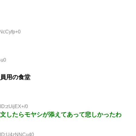
sNcCyfp+0
Bu0
員用の食堂
 ID:zUijEX+/0
文したらモヤシが添えてあって悲しかったわ
8 ID:U4zNNCu40