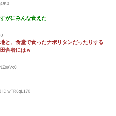
ujOK0
すがにみんな食えた
T0
地と、食堂で食ったナポリタンだったりする
田舎者にはｗ
PrNZsaVc0
23 ID:wTR6qL170