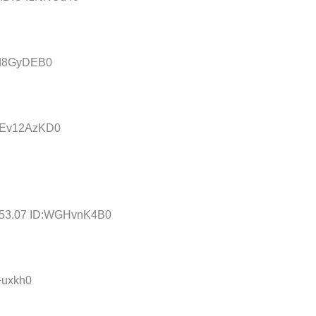
:Id8GyDEB0
D:Ev12AzKD0
9:53.07 ID:WGHvnK4B0
+uxkh0