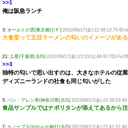
>>1
俺は阪急ランチ
3:
オールトの雲(東京都) [ﾆﾀﾞ]
2022/06/17(金) 22:38:12.75 ID:
大食堂って五目ラーメンの匂いのイメージがある
21:
土星(千葉県) [US]
2022/06/17(金) 23:19:11.66 ID:7DLFu7
>>3
独特の匂いで思い出すのは、大きなホテルの従業
ディズニーランドの社食も同じ匂いがした
5:
バン・アレン帯(神奈川県) [US]
2022/06/17(金) 22:39:53.49
食品サンプルではナポリタンが添えてあるから注
7:
カノープス(やわらか銀行) [US]
2022/06/17(金) 22:41:57.4