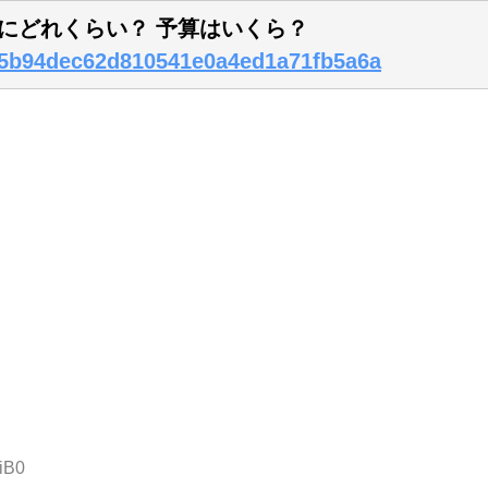
にどれくらい？ 予算はいくら？
82e5b94dec62d810541e0a4ed1a71fb5a6a
iB0