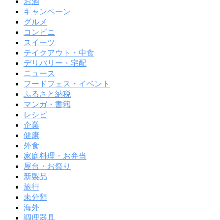
お酒
キャンペーン
グルメ
コンビニ
スイーツ
テイクアウト・中食
デリバリー・宅配
ニュース
フードフェス・イベント
ふるさと納税
マンガ・書籍
レシピ
企業
健康
外食
家庭料理・お弁当
屋台・お祭り
新製品
旅行
未分類
海外
調理器具