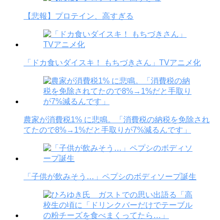
【悲報】プロテイン、高すぎる
「ドカ食いダイスキ！ もちづきさん」TVアニメ化
農家が消費税1% に悲鳴。「消費税の納税を免除され
てたので8%→1%だと手取りが7%減るんです」
「子供が飲みそう…」ペプシのボディソープ誕生