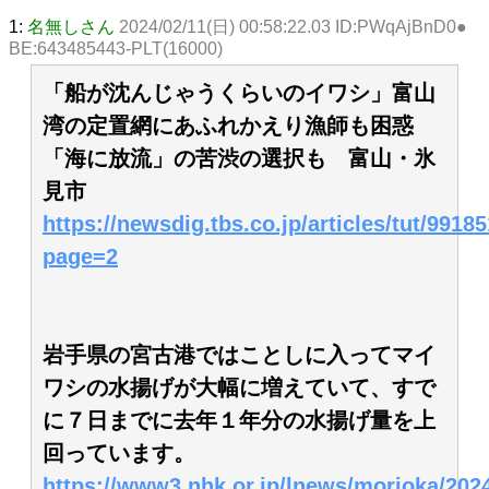
1:
名無しさん
2024/02/11(日) 00:58:22.03 ID:PWqAjBnD0●
BE:643485443-PLT(16000)
「船が沈んじゃうくらいのイワシ」富山
湾の定置網にあふれかえり漁師も困惑
「海に放流」の苦渋の選択も 富山・氷
見市
https://newsdig.tbs.co.jp/articles/tut/9918
page=2
岩手県の宮古港ではことしに入ってマイ
ワシの水揚げが大幅に増えていて、すで
に７日までに去年１年分の水揚げ量を上
回っています。
https://www3.nhk.or.jp/lnews/morioka/202