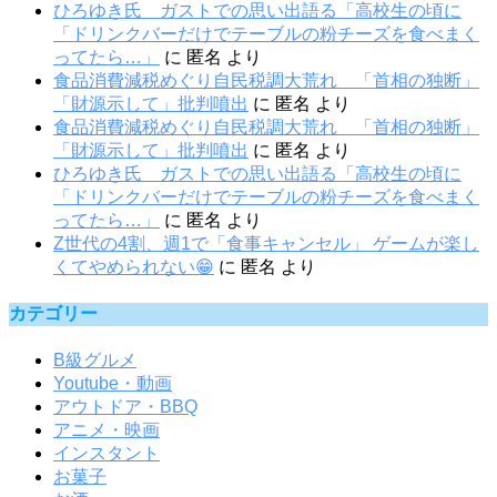
ひろゆき氏 ガストでの思い出語る「高校生の頃に
「ドリンクバーだけでテーブルの粉チーズを食べまく
ってたら…」
に
匿名
より
食品消費減税めぐり自民税調大荒れ 「首相の独断」
「財源示して」批判噴出
に
匿名
より
食品消費減税めぐり自民税調大荒れ 「首相の独断」
「財源示して」批判噴出
に
匿名
より
ひろゆき氏 ガストでの思い出語る「高校生の頃に
「ドリンクバーだけでテーブルの粉チーズを食べまく
ってたら…」
に
匿名
より
Z世代の4割、週1で「食事キャンセル」 ゲームが楽し
くてやめられない😁
に
匿名
より
カテゴリー
B級グルメ
Youtube・動画
アウトドア・BBQ
アニメ・映画
インスタント
お菓子