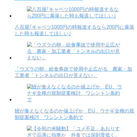
八百屋｢キャベツ1000円の時報道するなら200円に暴落
した時も報道してほしい｣
「ウズラの卵」給食事故で使用中止広がる 農家・加
工業者「トンネルの出口が見えない」
鰻が食えなくなるのか値上げか EU、ウナギ全種の規
制提案検討 ワシントン条約で