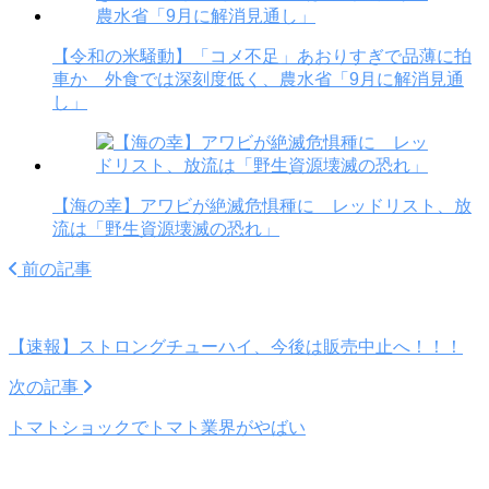
【令和の米騒動】「コメ不足」あおりすぎで品薄に拍
車か 外食では深刻度低く、農水省「9月に解消見通
し」
【海の幸】アワビが絶滅危惧種に レッドリスト、放
流は「野生資源壊滅の恐れ」
前の記事
【速報】ストロングチューハイ、今後は販売中止へ！！！
次の記事
トマトショックでトマト業界がやばい