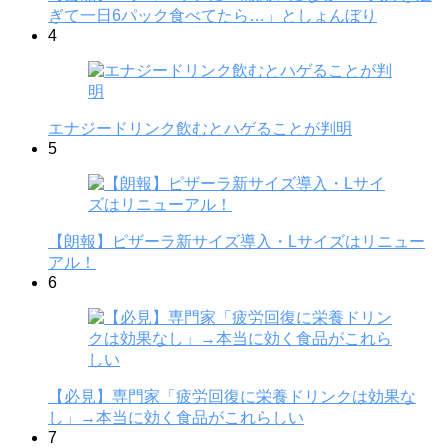
ぎて一日6パック食べてたら…」としょんぼり
4
エナジードリンク飲むとハゲることが判明
5
【朗報】ピザーラ新サイズ導入・Lサイズはリニュー
アル！
6
【必見】専門家「疲労回復に栄養ドリンクは効果な
し」→本当に効く食品がこれらしい
7