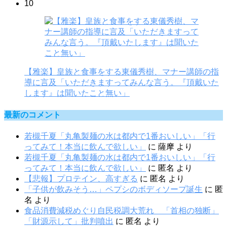
10
【雅楽】皇族と食事をする東儀秀樹、マナー講師の指
導に言及「いただきますってみんな言う。『頂戴いた
します』は聞いたこと無い」
最新のコメント
若槻千夏「丸亀製麺の水は都内で1番おいしい」「行
ってみて！本当に飲んで欲しい」
に
薩摩
より
若槻千夏「丸亀製麺の水は都内で1番おいしい」「行
ってみて！本当に飲んで欲しい」
に
匿名
より
【悲報】プロテイン、高すぎる
に
匿名
より
「子供が飲みそう…」ペプシのボディソープ誕生
に
匿
名
より
食品消費減税めぐり自民税調大荒れ 「首相の独断」
「財源示して」批判噴出
に
匿名
より