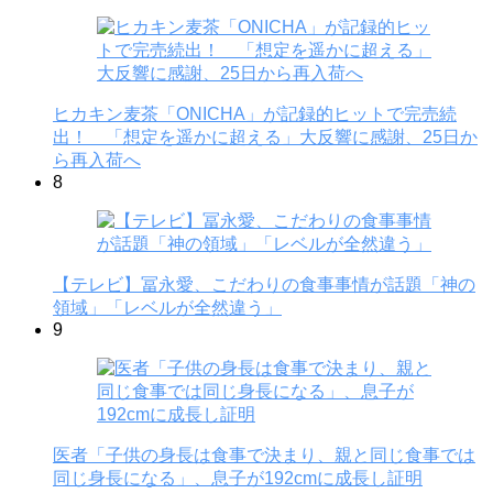
ヒカキン麦茶「ONICHA」が記録的ヒットで完売続
出！ 「想定を遥かに超える」大反響に感謝、25日か
ら再入荷へ
8
【テレビ】冨永愛、こだわりの食事事情が話題「神の
領域」「レベルが全然違う」
9
医者「子供の身長は食事で決まり、親と同じ食事では
同じ身長になる」、息子が192cmに成長し証明