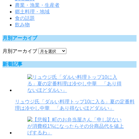
農業・漁業・生産者
郷土料理・地域
食の話題
飲み物
月別アーカイブ
月別アーカイブ
新着記事
リュウジ氏「ダルい料理トップ10に入る」夏の定番料
理は冷やし中華 「あり得ないほどダルい」