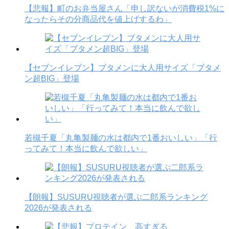
【悲報】町のお弁当屋さん「申し訳ないが消費税1%に
なったらその分商品代を値上げするわ」
【セブンイレブン】ブタメンに大人用サイズ「ブタメ
ン超BIG」登場
若槻千夏「丸亀製麺の水は都内で1番おいしい」「行
ってみて！本当に飲んで欲しい」
【朗報】SUSURU視聴者が選ぶ二郎系ランキング
2026が発表される