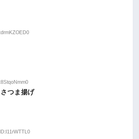
ID:drmKZOED0
ID:8StqoNmm0
ろさつま揚げ
 ID:I11rWTTL0