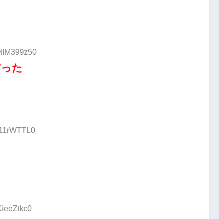
:HIM399z50
だった
:I11rWTTL0
KieeZtkc0