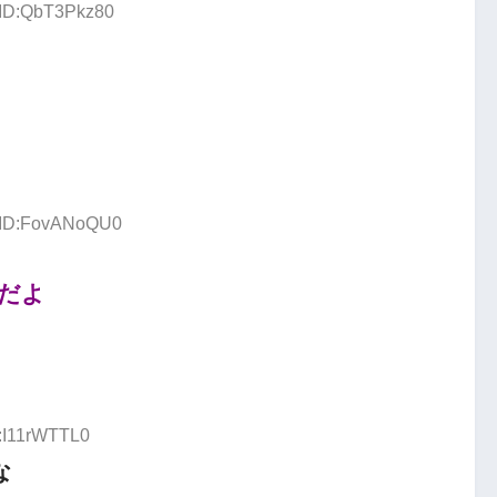
 ID:QbT3Pkz80
9 ID:FovANoQU0
だよ
D:I11rWTTL0
な