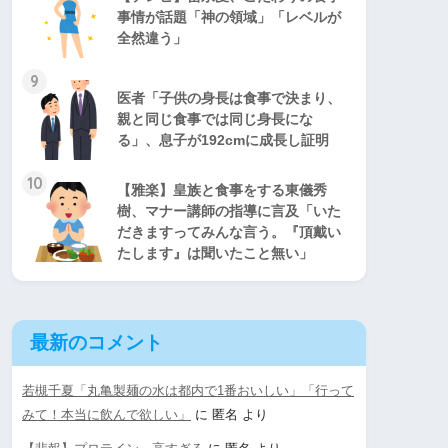
事情が話題「神の領域」「レベルが
全然違う」
9
医者「子供の身長は食事で決まり、
親と同じ食事では同じ身長にな
る」、息子が192cmに成長し証明
10
【雅楽】皇族と食事をする東儀秀
樹、マナー講師の指導に言及「いた
だきますってみんな言う。『頂戴い
たします』は聞いたこと無い」
最新のコメント
若槻千夏「丸亀製麺の水は都内で1番おいしい」「行って
みて！本当に飲んで欲しい」
に
匿名
より