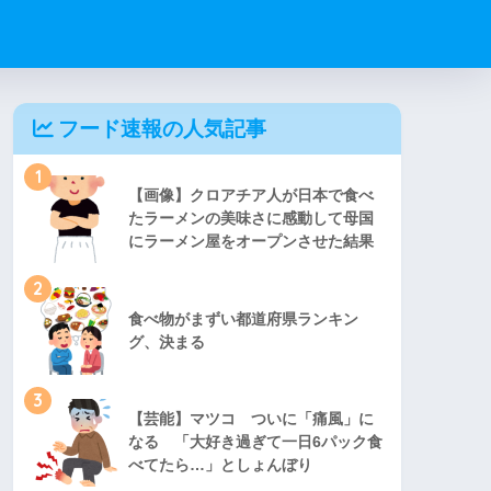
フード速報の人気記事
1
【画像】クロアチア人が日本で食べ
たラーメンの美味さに感動して母国
にラーメン屋をオープンさせた結果
2
食べ物がまずい都道府県ランキン
グ、決まる
3
【芸能】マツコ ついに「痛風」に
なる 「大好き過ぎて一日6パック食
べてたら…」としょんぼり