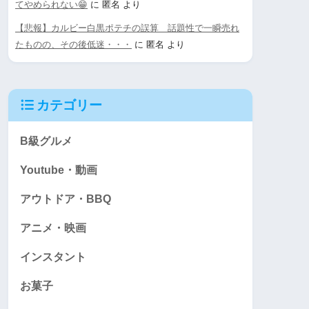
てやめられない😁
に
匿名
より
【悲報】カルビー白黒ポテチの誤算 話題性で一瞬売れ
たものの、その後低迷・・・
に
匿名
より
カテゴリー
B級グルメ
Youtube・動画
アウトドア・BBQ
アニメ・映画
インスタント
お菓子