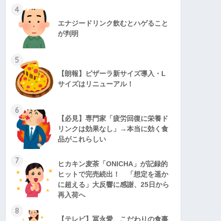
4
エナジードリンク飲むとハゲること
が判明
5
【朗報】ピザーラ新サイズ導入・L
サイズはリニューアル！
6
【必見】専門家「疲労回復に栄養ド
リンクは効果なし」→本当に効く食
品がこれらしい
7
ヒカキン麦茶「ONICHA」が記録的
ヒットで完売続出！ 「想定を遥か
に超える」大反響に感謝、25日から
再入荷へ
8
【テレビ】冨永愛、こだわりの食事