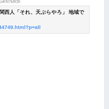
D:KoKN7k8O0
関西人「それ、天ぷらやろ」 地域で
244749.html?p=all