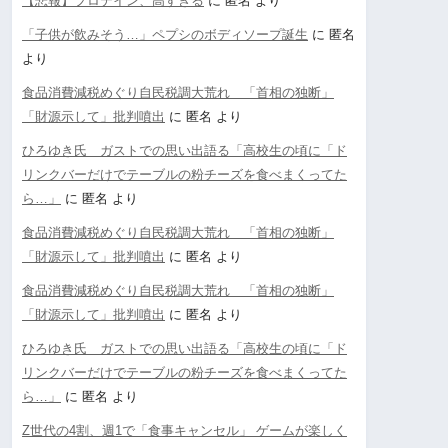
【悲報】プロテイン、高すぎる
に
匿名
より
「子供が飲みそう…」ペプシのボディソープ誕生
に
匿名
より
食品消費減税めぐり自民税調大荒れ 「首相の独断」
「財源示して」批判噴出
に
匿名
より
ひろゆき氏 ガストでの思い出語る「高校生の頃に「ド
リンクバーだけでテーブルの粉チーズを食べまくってた
ら…」
に
匿名
より
食品消費減税めぐり自民税調大荒れ 「首相の独断」
「財源示して」批判噴出
に
匿名
より
食品消費減税めぐり自民税調大荒れ 「首相の独断」
「財源示して」批判噴出
に
匿名
より
ひろゆき氏 ガストでの思い出語る「高校生の頃に「ド
リンクバーだけでテーブルの粉チーズを食べまくってた
ら…」
に
匿名
より
Z世代の4割、週1で「食事キャンセル」 ゲームが楽しく