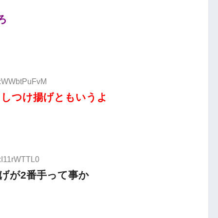
ろ
ID:WWbtPuFvM
うしつけ揚げともいうよ
D:I11rWTTL0
げが2番手って事か