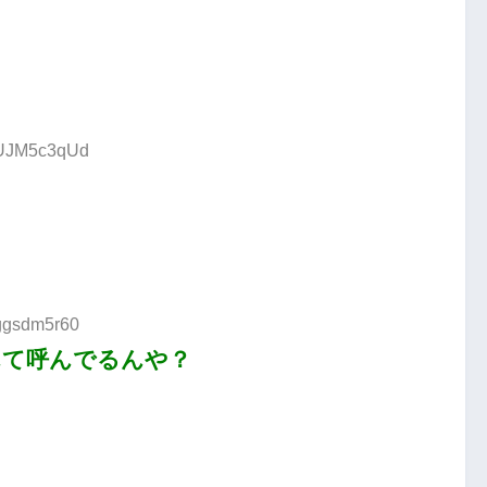
D:UJM5c3qUd
:ggsdm5r60
んて呼んでるんや？