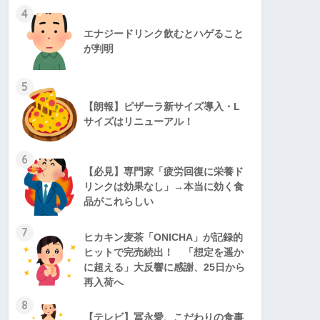
4
エナジードリンク飲むとハゲること
が判明
5
【朗報】ピザーラ新サイズ導入・L
サイズはリニューアル！
6
【必見】専門家「疲労回復に栄養ド
リンクは効果なし」→本当に効く食
品がこれらしい
7
ヒカキン麦茶「ONICHA」が記録的
ヒットで完売続出！ 「想定を遥か
に超える」大反響に感謝、25日から
再入荷へ
8
【テレビ】冨永愛、こだわりの食事