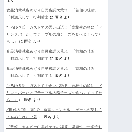
より
食品消費減税めぐり自民税調大荒れ 「首相の独断」
「財源示して」批判噴出
に
匿名
より
ひろゆき氏 ガストでの思い出語る「高校生の頃に「ド
リンクバーだけでテーブルの粉チーズを食べまくってた
ら…」
に
匿名
より
食品消費減税めぐり自民税調大荒れ 「首相の独断」
「財源示して」批判噴出
に
匿名
より
食品消費減税めぐり自民税調大荒れ 「首相の独断」
「財源示して」批判噴出
に
匿名
より
ひろゆき氏 ガストでの思い出語る「高校生の頃に「ド
リンクバーだけでテーブルの粉チーズを食べまくってた
ら…」
に
匿名
より
Z世代の4割、週1で「食事キャンセル」 ゲームが楽しく
てやめられない😁
に
匿名
より
【悲報】カルビー白黒ポテチの誤算 話題性で一瞬売れ