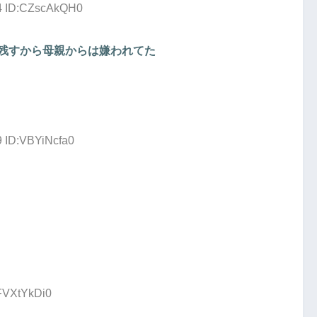
34 ID:CZscAkQH0
残すから母親からは嫌われてた
9 ID:VBYiNcfa0
:FVXtYkDi0