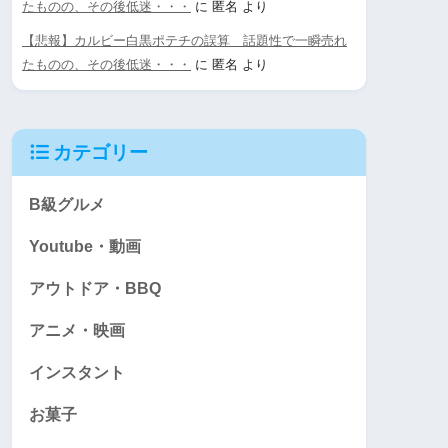
たものの、その後低迷・・・
に
匿名
より
【悲報】カルビー白黒ポテチの誤算 話題性で一瞬売れ
たものの、その後低迷・・・
に
匿名
より
カテゴリー
B級グルメ
Youtube・動画
アウトドア・BBQ
アニメ・映画
インスタント
お菓子