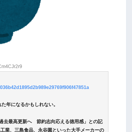
:Cm4CJr2r9
e01036b42d1895d2b989e29769f906f47851a
れた年になるかもしれない。
過去最高更新へ 節約志向応える徳用感」との記
品工業、三島食品、永谷園といった大手メーカーの