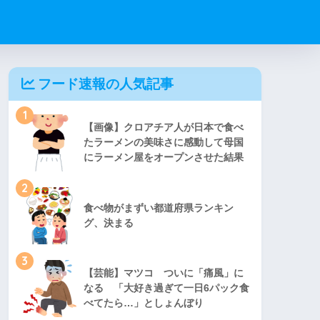
フード速報の人気記事
1
【画像】クロアチア人が日本で食べ
たラーメンの美味さに感動して母国
にラーメン屋をオープンさせた結果
2
食べ物がまずい都道府県ランキン
グ、決まる
3
【芸能】マツコ ついに「痛風」に
なる 「大好き過ぎて一日6パック食
べてたら…」としょんぼり