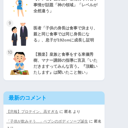
事情が話題「神の領域」「レベルが
全然違う」
9
医者「子供の身長は食事で決まり、
親と同じ食事では同じ身長にな
る」、息子が192cmに成長し証明
10
【雅楽】皇族と食事をする東儀秀
樹、マナー講師の指導に言及「いた
だきますってみんな言う。『頂戴い
たします』は聞いたこと無い」
最新のコメント
【悲報】プロテイン、高すぎる
に
匿名
より
「子供が飲みそう…」ペプシのボディソープ誕生
に
匿名