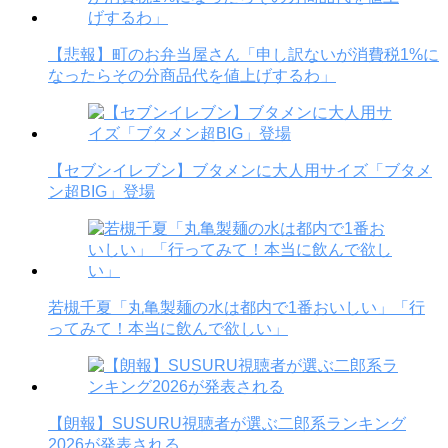
【悲報】町のお弁当屋さん「申し訳ないが消費税1%に
なったらその分商品代を値上げするわ」
【セブンイレブン】ブタメンに大人用サイズ「ブタメ
ン超BIG」登場
若槻千夏「丸亀製麺の水は都内で1番おいしい」「行
ってみて！本当に飲んで欲しい」
【朗報】SUSURU視聴者が選ぶ二郎系ランキング
2026が発表される