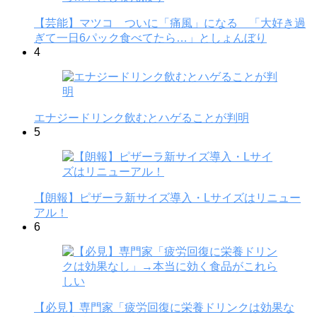
【芸能】マツコ ついに「痛風」になる 「大好き過
ぎて一日6パック食べてたら…」としょんぼり
4
エナジードリンク飲むとハゲることが判明
5
【朗報】ピザーラ新サイズ導入・Lサイズはリニュー
アル！
6
【必見】専門家「疲労回復に栄養ドリンクは効果な