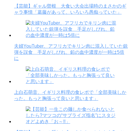
【芸能】ギャル曽根 大食い大会出場時のまさかのギ
ャラ事情「葛藤があって、いろいろ愚痴っていた」
夫婦YouTuber、アフリカでキリン肉に混入していた銃
弾を誤食 手足がしびれ、鉛の血中濃度が一時は5倍
に
上白石萌音、イギリス料理の食レポで「全部美味しか
った。もっと胸張って良いと思います」