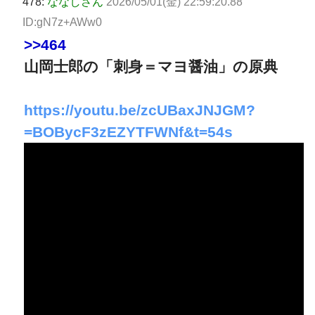
478:
ななしさん
2026/05/01(金) 22:59:20.88
ID:gN7z+AWw0
>>464
山岡士郎の「刺身＝マヨ醤油」の原典
https://youtu.be/zcUBaxJNJGM?
=BOBycF3zEZYTFWNf&t=54s