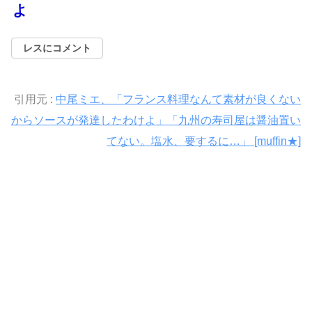
よ
レスにコメント
引用元 :
中尾ミエ、「フランス料理なんて素材が良くない
からソースが発達したわけよ」「九州の寿司屋は醤油置い
てない。塩水、要するに…」 [muffin★]