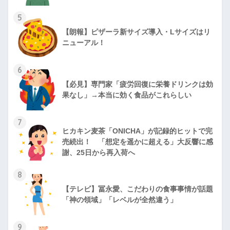
5
【朗報】ピザーラ新サイズ導入・Lサイズはリ
ニューアル！
6
【必見】専門家「疲労回復に栄養ドリンクは効
果なし」→本当に効く食品がこれらしい
7
ヒカキン麦茶「ONICHA」が記録的ヒットで完
売続出！ 「想定を遥かに超える」大反響に感
謝、25日から再入荷へ
8
【テレビ】冨永愛、こだわりの食事事情が話題
「神の領域」「レベルが全然違う」
9